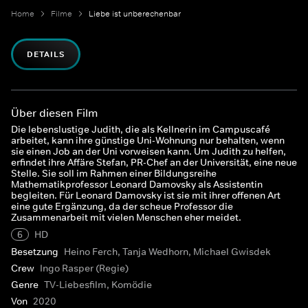
Home
Filme
Liebe ist unberechenbar
DETAILS
Über diesen Film
Die lebenslustige Judith, die als Kellnerin im Campuscafé
arbeitet, kann ihre günstige Uni-Wohnung nur behalten, wenn
sie einen Job an der Uni vorweisen kann. Um Judith zu helfen,
erfindet ihre Affäre Stefan, PR-Chef an der Universität, eine neue
Stelle. Sie soll im Rahmen einer Bildungsreihe
Mathematikprofessor Leonard Damovsky als Assistentin
begleiten. Für Leonard Damovsky ist sie mit ihrer offenen Art
eine gute Ergänzung, da der scheue Professor die
Zusammenarbeit mit vielen Menschen eher meidet.
6
HD
Besetzung
Heino Ferch, Tanja Wedhorn, Michael Gwisdek
Crew
Ingo Rasper (Regie)
Genre
TV-Liebesfilm, Komödie
Von
2020