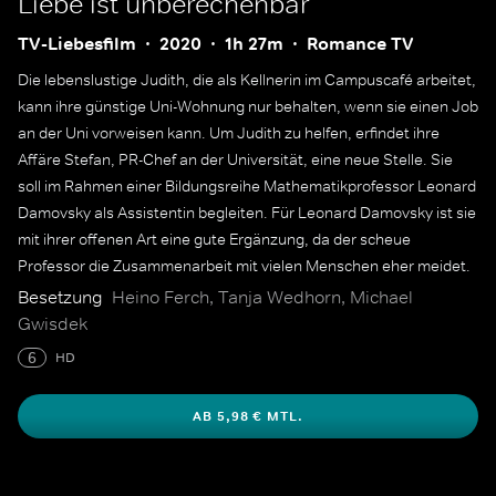
Liebe ist unberechenbar
TV-Liebesfilm
2020
1h 27m
Romance TV
Die lebenslustige Judith, die als Kellnerin im Campuscafé arbeitet,
kann ihre günstige Uni-Wohnung nur behalten, wenn sie einen Job
an der Uni vorweisen kann. Um Judith zu helfen, erfindet ihre
Affäre Stefan, PR-Chef an der Universität, eine neue Stelle. Sie
soll im Rahmen einer Bildungsreihe Mathematikprofessor Leonard
Damovsky als Assistentin begleiten. Für Leonard Damovsky ist sie
mit ihrer offenen Art eine gute Ergänzung, da der scheue
Professor die Zusammenarbeit mit vielen Menschen eher meidet.
Besetzung
Heino Ferch, Tanja Wedhorn, Michael
Gwisdek
6
HD
AB 5,98 € MTL.