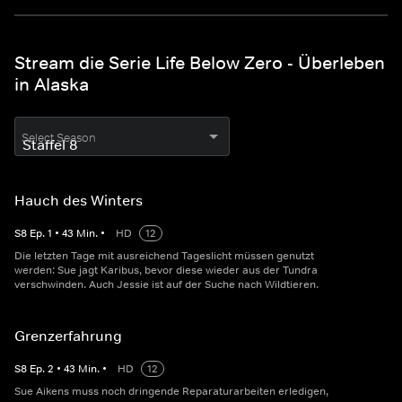
Stream die Serie Life Below Zero - Überleben
in Alaska
Select Season
Hauch des Winters
S
8
Ep.
1
•
43
Min.
•
HD
12
Die letzten Tage mit ausreichend Tageslicht müssen genutzt
werden: Sue jagt Karibus, bevor diese wieder aus der Tundra
verschwinden. Auch Jessie ist auf der Suche nach Wildtieren.
Grenzerfahrung
S
8
Ep.
2
•
43
Min.
•
HD
12
Sue Aikens muss noch dringende Reparaturarbeiten erledigen,