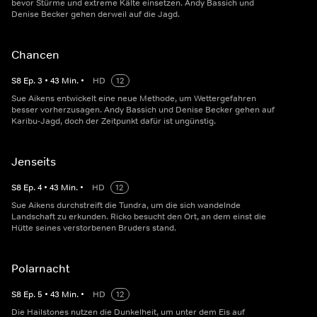
bevor Stürme und extreme Kälte einsetzen. Andy Bassich und
Denise Becker gehen derweil auf die Jagd.
Chancen
S
8
Ep.
3
•
43
Min.
•
HD
12
Sue Aikens entwickelt eine neue Methode, um Wettergefahren
besser vorherzusagen. Andy Bassich und Denise Becker gehen auf
Karibu-Jagd, doch der Zeitpunkt dafür ist ungünstig.
Jenseits
S
8
Ep.
4
•
43
Min.
•
HD
12
Sue Aikens durchstreift die Tundra, um die sich wandelnde
Landschaft zu erkunden. Ricko besucht den Ort, an dem einst die
Hütte seines verstorbenen Bruders stand.
Polarnacht
S
8
Ep.
5
•
43
Min.
•
HD
12
Die Hailstones nutzen die Dunkelheit, um unter dem Eis auf