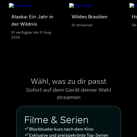
Alaska: Ein Jahr in
Wildes Brasilien
H
der Wildnis
S1 streamen
S4
S1 verfügbar bis 31 Aug.
2026
Wähl, was zu dir passt
Sofort auf dem Gerät deiner Wahl
streamen
Filme & Serien
Blockbuster kurz nach dem Kino
Exklusive und preisgekrönte Top-Serien