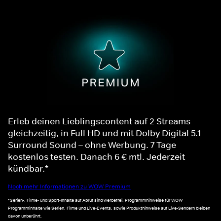
Erleb deinen Lieblingscontent auf 2 Streams
gleichzeitig, in Full HD und mit Dolby Digital 5.1
Surround Sound – ohne Werbung. 7 Tage
kostenlos testen. Danach 6 € mtl. Jederzeit
kündbar.*
Noch mehr Informationen zu WOW Premium
*Serien-, Filme- und Sport-Inhalte auf Abruf sind werbefrei. Programmhinweise für WOW
Programminhalte wie Serien, Filme und Live-Events, sowie Produkthinweise auf Live-Sendern bleiben
davon unberührt.