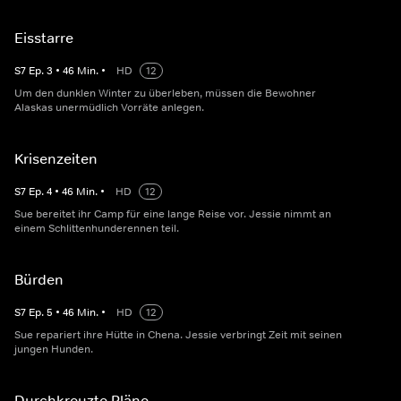
Eisstarre
S
7
Ep.
3
•
46
Min.
•
HD
12
Um den dunklen Winter zu überleben, müssen die Bewohner
Alaskas unermüdlich Vorräte anlegen.
Krisenzeiten
S
7
Ep.
4
•
46
Min.
•
HD
12
Sue bereitet ihr Camp für eine lange Reise vor. Jessie nimmt an
einem Schlittenhunderennen teil.
Bürden
S
7
Ep.
5
•
46
Min.
•
HD
12
Sue repariert ihre Hütte in Chena. Jessie verbringt Zeit mit seinen
jungen Hunden.
Durchkreuzte Pläne