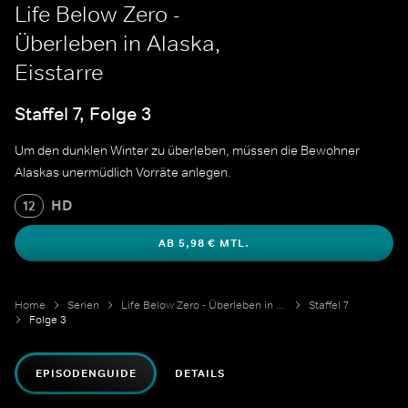
Life Below Zero -
Überleben in Alaska,
Eisstarre
Staffel 7, Folge 3
Um den dunklen Winter zu überleben, müssen die Bewohner
Alaskas unermüdlich Vorräte anlegen.
HD
12
AB 5,98 € MTL.
Home
Serien
Life Below Zero - Überleben in Alaska
Staffel 7
Folge 3
EPISODENGUIDE
DETAILS