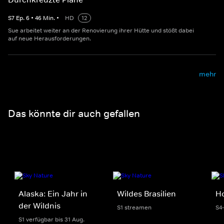
S
7
Ep.
6
•
46
Min.
•
HD
12
Sue arbeitet weiter an der Renovierung ihrer Hütte und stößt dabei
auf neue Herausforderungen.
mehr
Das könnte dir auch gefallen
Alaska: Ein Jahr in
Wildes Brasilien
H
der Wildnis
S1 streamen
S4
S1 verfügbar bis 31 Aug.