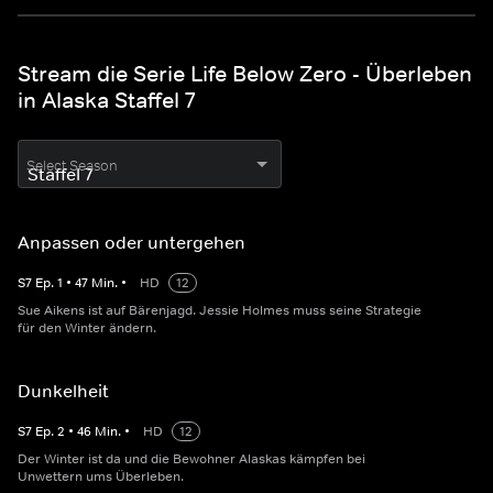
Stream die Serie Life Below Zero - Überleben
in Alaska Staffel 7
Select Season
Anpassen oder untergehen
S
7
Ep.
1
•
47
Min.
•
HD
12
Sue Aikens ist auf Bärenjagd. Jessie Holmes muss seine Strategie
für den Winter ändern.
Dunkelheit
S
7
Ep.
2
•
46
Min.
•
HD
12
Der Winter ist da und die Bewohner Alaskas kämpfen bei
Unwettern ums Überleben.