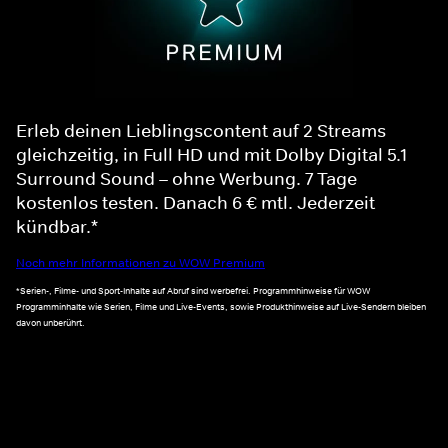
Erleb deinen Lieblingscontent auf 2 Streams
gleichzeitig, in Full HD und mit Dolby Digital 5.1
Surround Sound – ohne Werbung. 7 Tage
kostenlos testen. Danach 6 € mtl. Jederzeit
kündbar.*
Noch mehr Informationen zu WOW Premium
*Serien-, Filme- und Sport-Inhalte auf Abruf sind werbefrei. Programmhinweise für WOW
Programminhalte wie Serien, Filme und Live-Events, sowie Produkthinweise auf Live-Sendern bleiben
davon unberührt.