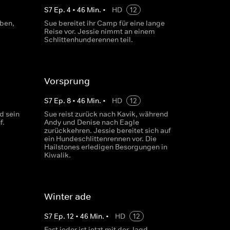
S
7
Ep.
4
•
46
Min.
•
HD
12
ben,
Sue bereitet ihr Camp für eine lange
Reise vor. Jessie nimmt an einem
Schlittenhunderennen teil.
Vorsprung
S
7
Ep.
8
•
46
Min.
•
HD
12
d sein
Sue reist zurück nach Kavik, während
f.
Andy und Denise nach Eagle
zurückkehren. Jessie bereitet sich auf
ein Hundeschlittenrennen vor. Die
Hailstones erledigen Besorgungen in
Kiwalik.
Winter ade
S
7
Ep.
12
•
46
Min.
•
HD
12
Fast jeder ist jetzt mit der Jagd