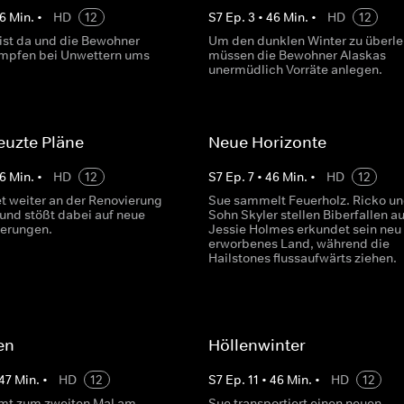
6
Min.
•
HD
12
S
7
Ep.
3
•
46
Min.
•
HD
12
 ist da und die Bewohner
Um den dunklen Winter zu überle
mpfen bei Unwettern ums
müssen die Bewohner Alaskas
.
unermüdlich Vorräte anlegen.
euzte Pläne
Neue Horizonte
6
Min.
•
HD
12
S
7
Ep.
7
•
46
Min.
•
HD
12
et weiter an der Renovierung
Sue sammelt Feuerholz. Ricko un
 und stößt dabei auf neue
Sohn Skyler stellen Biberfallen au
derungen.
Jessie Holmes erkundet sein neu
erworbenes Land, während die
Hailstones flussaufwärts ziehen.
ten
Höllenwinter
47
Min.
•
HD
12
S
7
Ep.
11
•
46
Min.
•
HD
12
mt zum zweiten Mal am
Sue transportiert einen neuen