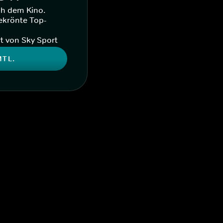
ch dem Kino.
ekrönte Top-
t von Sky Sport
MTL.