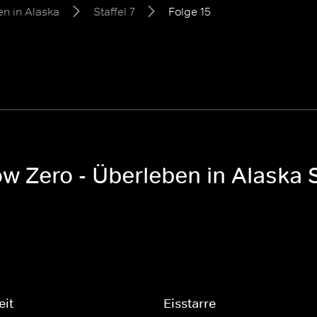
en in Alaska
Staffel 7
Folge 15
ow Zero - Überleben in Alaska S
eit
Eisstarre