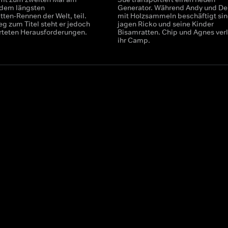
, dem längsten
Generator. Während Andy und De
ten-Rennen der Welt, teil.
mit Holzsammeln beschäftigt sin
g zum Titel steht er jedoch
jagen Ricko und seine Kinder
rteten Herausforderungen.
Bisamratten. Chip und Agnes ver
ihr Camp.