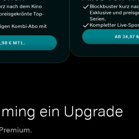
urz nach dem Kino
Blockbuster kurz na
Exklusive und preisg
preisgekrönte Top-
Serien.
Kompletter Live-Spor
igen Kombi-Abo mit
AB 34,97 
,98 € MTL.
aming ein Upgrade
 Premium.