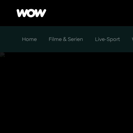
Home
Filme & Serien
Live-Sport