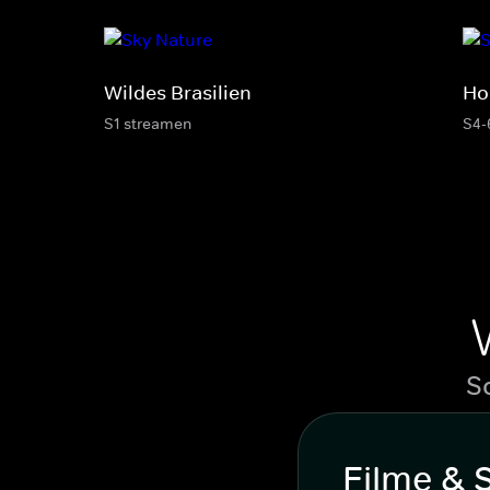
Wildes Brasilien
Ho
S1 streamen
S4-
S
Filme & 