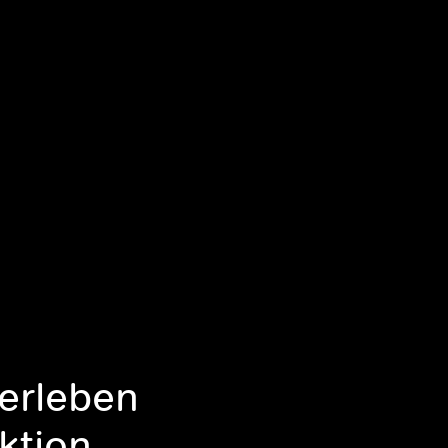
berleben
ktion