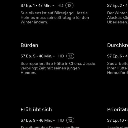
S
7
Ep.
1
•
47
Min.
•
HD
12
S
7
Ep.
2
•
4
Sue Aikens ist auf Bärenjagd. Jessie
Der Winter
Holmes muss seine Strategie für den
Alaskas kä
Winter ändern.
Überleben
Bürden
Durchkr
S
7
Ep.
5
•
46
Min.
•
HD
12
S
7
Ep.
6
•
4
Sue repariert ihre Hütte in Chena. Jessie
Sue arbeit
verbringt Zeit mit seinen jungen
ihrer Hütte
Hunden.
Herausfor
Früh übt sich
Prioritä
S
7
Ep.
9
•
46
Min.
•
HD
12
S
7
Ep.
10
•
Sue räumt den Schnee von ihrer
Jessie nim