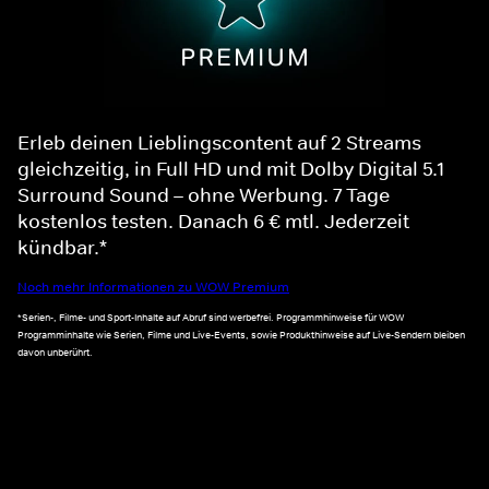
Erleb deinen Lieblingscontent auf 2 Streams
gleichzeitig, in Full HD und mit Dolby Digital 5.1
Surround Sound – ohne Werbung. 7 Tage
kostenlos testen. Danach 6 € mtl. Jederzeit
kündbar.*
Noch mehr Informationen zu WOW Premium
*Serien-, Filme- und Sport-Inhalte auf Abruf sind werbefrei. Programmhinweise für WOW
Programminhalte wie Serien, Filme und Live-Events, sowie Produkthinweise auf Live-Sendern bleiben
davon unberührt.