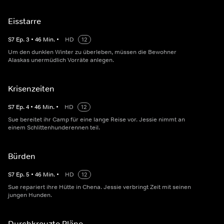
Eisstarre
S
7
Ep.
3
•
46
Min.
•
HD
12
Um den dunklen Winter zu überleben, müssen die Bewohner
Alaskas unermüdlich Vorräte anlegen.
Krisenzeiten
S
7
Ep.
4
•
46
Min.
•
HD
12
Sue bereitet ihr Camp für eine lange Reise vor. Jessie nimmt an
einem Schlittenhunderennen teil.
Bürden
S
7
Ep.
5
•
46
Min.
•
HD
12
Sue repariert ihre Hütte in Chena. Jessie verbringt Zeit mit seinen
jungen Hunden.
Durchkreuzte Pläne