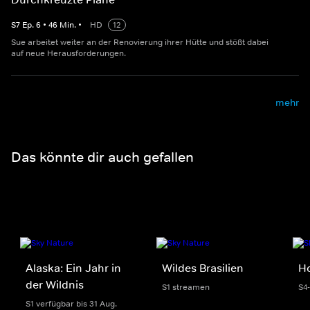
S
7
Ep.
6
•
46
Min.
•
HD
12
Sue arbeitet weiter an der Renovierung ihrer Hütte und stößt dabei
auf neue Herausforderungen.
mehr
Das könnte dir auch gefallen
Alaska: Ein Jahr in
Wildes Brasilien
H
der Wildnis
S1 streamen
S4
S1 verfügbar bis 31 Aug.