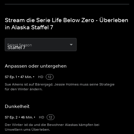
Stream die Serie Life Below Zero - Überleben
in Alaska Staffel 7
Select Season
Anpassen oder untergehen
S
7
Ep.
1
•
47
Min.
•
HD
12
Sue Aikens ist auf Bärenjagd. Jessie Holmes muss seine Strategie
für den Winter ändern.
Dunkelheit
S
7
Ep.
2
•
46
Min.
•
HD
12
Der Winter ist da und die Bewohner Alaskas kämpfen bei
Unwettern ums Überleben.