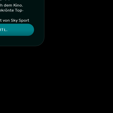
ch dem Kino.
ekrönte Top-
t von Sky Sport
MTL.