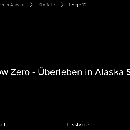
en in Alaska
Staffel 7
Folge 12
ow Zero - Überleben in Alaska S
eit
Eisstarre