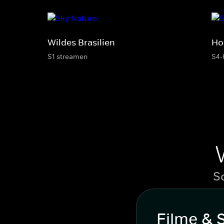
Wildes Brasilien
Ho
S1 streamen
S4-
S
Filme & 