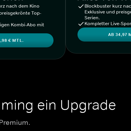
urz nach dem Kino
Blockbuster kurz na
Exklusive und preisg
preisgekrönte Top-
Serien.
Kompletter Live-Spor
igen Kombi-Abo mit
AB 34,97 
,98 € MTL.
aming ein Upgrade
 Premium.