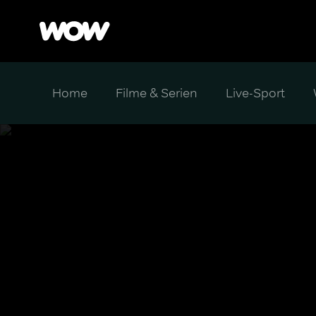
Home
Filme & Serien
Live-Sport