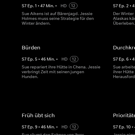
S
7
Ep.
1
•
47
Min.
•
HD
12
S
7
Ep.
2
•
4
Sue Aikens ist auf Bärenjagd. Jessie
Der Winter
Holmes muss seine Strategie für den
Alaskas kä
Winter ändern.
Überleben
Bürden
Durchkr
S
7
Ep.
5
•
46
Min.
•
HD
12
S
7
Ep.
6
•
4
Sue repariert ihre Hütte in Chena. Jessie
Sue arbeit
verbringt Zeit mit seinen jungen
ihrer Hütte
Hunden.
Herausfor
Früh übt sich
Prioritä
S
7
Ep.
9
•
46
Min.
•
HD
12
S
7
Ep.
10
•
Sue räumt den Schnee von ihrer
Jessie nim