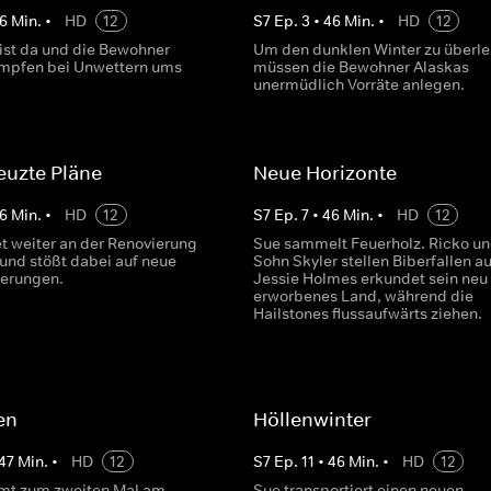
6
Min.
•
HD
12
S
7
Ep.
3
•
46
Min.
•
HD
12
 ist da und die Bewohner
Um den dunklen Winter zu überle
mpfen bei Unwettern ums
müssen die Bewohner Alaskas
.
unermüdlich Vorräte anlegen.
euzte Pläne
Neue Horizonte
6
Min.
•
HD
12
S
7
Ep.
7
•
46
Min.
•
HD
12
et weiter an der Renovierung
Sue sammelt Feuerholz. Ricko un
 und stößt dabei auf neue
Sohn Skyler stellen Biberfallen au
derungen.
Jessie Holmes erkundet sein neu
erworbenes Land, während die
Hailstones flussaufwärts ziehen.
ten
Höllenwinter
47
Min.
•
HD
12
S
7
Ep.
11
•
46
Min.
•
HD
12
mt zum zweiten Mal am
Sue transportiert einen neuen