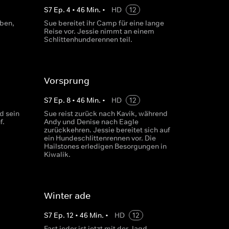
S
7
Ep.
4
•
46
Min.
•
HD
12
ben,
Sue bereitet ihr Camp für eine lange
Reise vor. Jessie nimmt an einem
Schlittenhunderennen teil.
Vorsprung
S
7
Ep.
8
•
46
Min.
•
HD
12
d sein
Sue reist zurück nach Kavik, während
f.
Andy und Denise nach Eagle
zurückkehren. Jessie bereitet sich auf
ein Hundeschlittenrennen vor. Die
Hailstones erledigen Besorgungen in
Kiwalik.
Winter ade
S
7
Ep.
12
•
46
Min.
•
HD
12
Fast jeder ist jetzt mit der Jagd