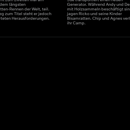
, dem längsten
Generator. Während Andy und De
ten-Rennen der Welt, teil.
mit Holzsammeln beschäftigt sin
g zum Titel steht er jedoch
jagen Ricko und seine Kinder
rteten Herausforderungen.
Bisamratten. Chip und Agnes ver
ihr Camp.