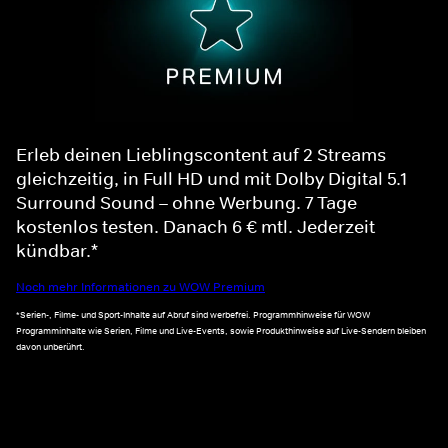
Erleb deinen Lieblingscontent auf 2 Streams
gleichzeitig, in Full HD und mit Dolby Digital 5.1
Surround Sound – ohne Werbung. 7 Tage
kostenlos testen. Danach 6 € mtl. Jederzeit
kündbar.*
Noch mehr Informationen zu WOW Premium
*Serien-, Filme- und Sport-Inhalte auf Abruf sind werbefrei. Programmhinweise für WOW
Programminhalte wie Serien, Filme und Live-Events, sowie Produkthinweise auf Live-Sendern bleiben
davon unberührt.