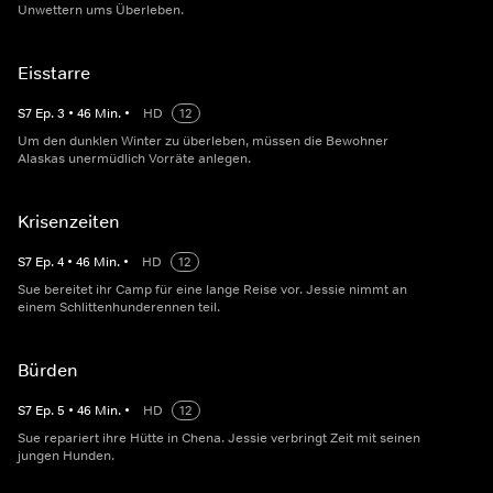
Unwettern ums Überleben.
Eisstarre
S
7
Ep.
3
•
46
Min.
•
HD
12
Um den dunklen Winter zu überleben, müssen die Bewohner
Alaskas unermüdlich Vorräte anlegen.
Krisenzeiten
S
7
Ep.
4
•
46
Min.
•
HD
12
Sue bereitet ihr Camp für eine lange Reise vor. Jessie nimmt an
einem Schlittenhunderennen teil.
Bürden
S
7
Ep.
5
•
46
Min.
•
HD
12
Sue repariert ihre Hütte in Chena. Jessie verbringt Zeit mit seinen
jungen Hunden.