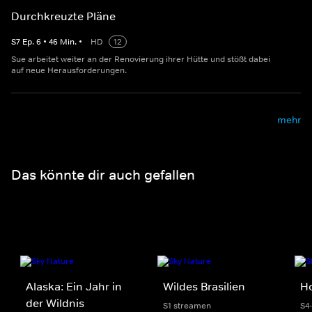
Durchkreuzte Pläne
S
7
Ep.
6
•
46
Min.
•
HD
12
Sue arbeitet weiter an der Renovierung ihrer Hütte und stößt dabei
auf neue Herausforderungen.
mehr
Das könnte dir auch gefallen
Alaska: Ein Jahr in
Wildes Brasilien
H
der Wildnis
S1 streamen
S4