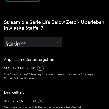
Stream die Serie Life Below Zero - Überleben
in Alaska Staffel 7
Select Season
Anpassen oder untergehen
S
7
Ep.
1
•
47
Min.
•
HD
12
Sue Aikens ist auf Bärenjagd. Jessie Holmes muss seine Strategie
für den Winter ändern.
Dunkelheit
S
7
Ep.
2
•
46
Min.
•
HD
12
Der Winter ist da und die Bewohner Alaskas kämpfen bei