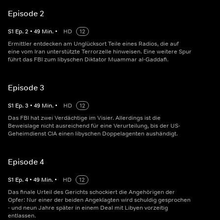
Episode 2
S
1
Ep.
2
•
49
Min.
•
HD
12
Ermittler entdecken am Unglücksort Teile eines Radios, die auf
eine vom Iran unterstützte Terrorzelle hinweisen. Eine weitere Spur
führt das FBI zum libyschen Diktator Muammar al-Gaddafi.
Episode 3
S
1
Ep.
3
•
49
Min.
•
HD
12
Das FBI hat zwei Verdächtige im Visier. Allerdings ist die
Beweislage nicht ausreichend für eine Verurteilung, bis der US-
Geheimdienst CIA einen libyschen Doppelagenten aushändigt.
Episode 4
S
1
Ep.
4
•
49
Min.
•
HD
12
Das finale Urteil des Gerichts schockiert die Angehörigen der
Opfer: Nur einer der beiden Angeklagten wird schuldig gesprochen
- und neun Jahre später in einem Deal mit Libyen vorzeitig
entlassen.