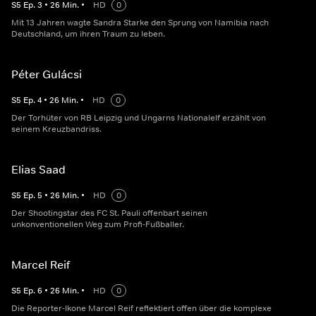
S
5
Ep.
3
•
26
Min.
•
HD
0
Mit 13 Jahren wagte Sandra Starke den Sprung von Namibia nach
Deutschland, um ihren Traum zu leben.
Péter Gulácsi
S
5
Ep.
4
•
26
Min.
•
HD
0
Der Torhüter von RB Leipzig und Ungarns Nationalelf erzählt von
seinem Kreuzbandriss.
Elias Saad
S
5
Ep.
5
•
26
Min.
•
HD
0
Der Shootingstar des FC St. Pauli offenbart seinen
unkonventionellen Weg zum Profi-Fußballer.
Marcel Reif
S
5
Ep.
6
•
26
Min.
•
HD
0
Die Reporter-Ikone Marcel Reif reflektiert offen über die komplexe