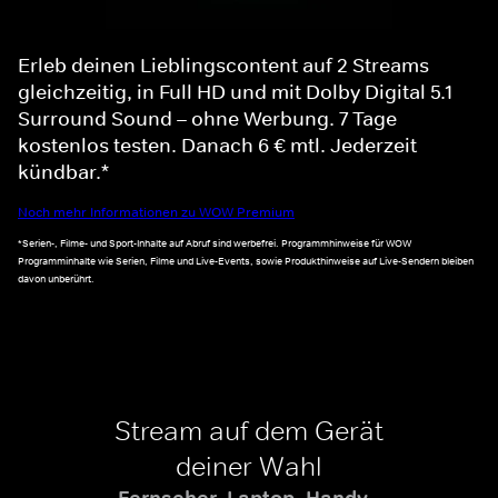
Erleb deinen Lieblingscontent auf 2 Streams
gleichzeitig, in Full HD und mit Dolby Digital 5.1
Surround Sound – ohne Werbung. 7 Tage
kostenlos testen. Danach 6 € mtl. Jederzeit
kündbar.*
Noch mehr Informationen zu WOW Premium
*Serien-, Filme- und Sport-Inhalte auf Abruf sind werbefrei. Programmhinweise für WOW
Programminhalte wie Serien, Filme und Live-Events, sowie Produkthinweise auf Live-Sendern bleiben
davon unberührt.
Stream auf dem Gerät
deiner Wahl
Fernseher, Laptop, Handy -