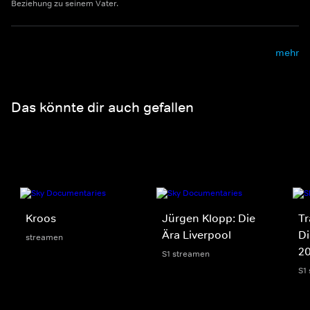
Beziehung zu seinem Vater.
mehr
Das könnte dir auch gefallen
Kroos
Jürgen Klopp: Die
Tr
Ära Liverpool
Di
streamen
2
S1 streamen
S1