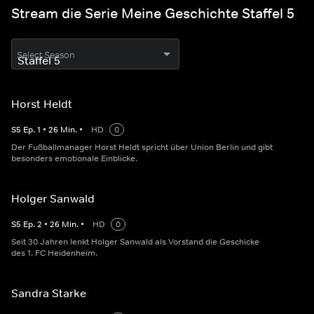
Stream die Serie Meine Geschichte Staffel 5
Select Season
Horst Heldt
S
5
Ep.
1
•
26
Min.
•
HD
0
Der Fußballmanager Horst Heldt spricht über Union Berlin und gibt
besonders emotionale Einblicke.
Holger Sanwald
S
5
Ep.
2
•
26
Min.
•
HD
0
Seit 30 Jahren lenkt Holger Sanwald als Vorstand die Geschicke
des 1. FC Heidenheim.
Sandra Starke