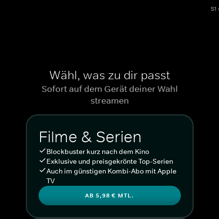
S1
Wähl, was zu dir passt
Sofort auf dem Gerät deiner Wahl
streamen
Filme & Serien
Blockbuster kurz nach dem Kino
Exklusive und preisgekrönte Top-Serien
Auch im günstigen Kombi-Abo mit Apple
TV
AB 5,98 € MTL.