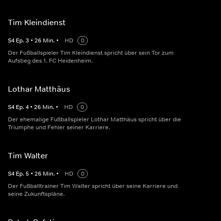
Tim Kleindienst
S
4
Ep.
3
•
26
Min.
•
HD
0
Der Fußballspieler Tim Kleindienst spricht über sein Tor zum
Aufstieg des 1. FC Heidenheim.
Lothar Matthäus
S
4
Ep.
4
•
26
Min.
•
HD
0
Der ehemalige Fußballspieler Lothar Matthäus spricht über die
Triumphe und Fehler seiner Karriere.
Tim Walter
S
4
Ep.
5
•
26
Min.
•
HD
0
Der Fußballtrainer Tim Walter spricht über seine Karriere und
seine Zukunftspläne.