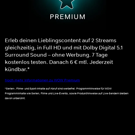
Erleb deinen Lieblingscontent auf 2 Streams
gleichzeitig, in Full HD und mit Dolby Digital 5.1
Surround Sound – ohne Werbung. 7 Tage
kostenlos testen. Danach 6 € mtl. Jederzeit
kündbar.*
Noch mehr Informationen zu WOW Premium
*Serien-, Filme- und Sport-Inhalte auf Abruf sind werbefrei. Programmhinweise für WOW
Programminhalte wie Serien, Filme und Live-Events, sowie Produkthinweise auf Live-Sendern bleiben
davon unberührt.