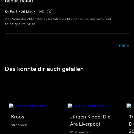
Babak Rafati
S
4
Ep.
6
•
26
Min.
•
HD
0
Der Schiedsrichter Babak Rafati spricht über seine Karriere und
seine größte Krise.
mehr
Das könnte dir auch gefallen
Kroos
Jürgen Klopp: Die
Tr
Ära Liverpool
Di
streamen
2
S1 streamen