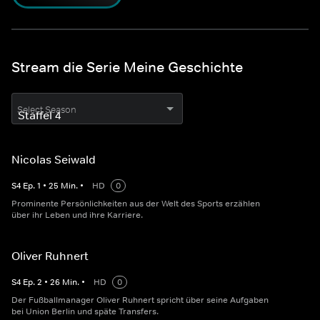
Stream die Serie Meine Geschichte
Select Season
Nicolas Seiwald
S
4
Ep.
1
•
25
Min.
•
HD
0
Prominente Persönlichkeiten aus der Welt des Sports erzählen
über ihr Leben und ihre Karriere.
Oliver Ruhnert
S
4
Ep.
2
•
26
Min.
•
HD
0
Der Fußballmanager Oliver Ruhnert spricht über seine Aufgaben
bei Union Berlin und späte Transfers.