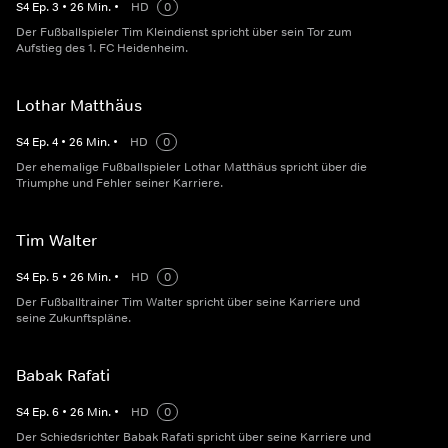
S
4
Ep.
3
•
26
Min.
•
HD
0
Der Fußballspieler Tim Kleindienst spricht über sein Tor zum
Aufstieg des 1. FC Heidenheim.
Lothar Matthäus
S
4
Ep.
4
•
26
Min.
•
HD
0
Der ehemalige Fußballspieler Lothar Matthäus spricht über die
Triumphe und Fehler seiner Karriere.
Tim Walter
S
4
Ep.
5
•
26
Min.
•
HD
0
Der Fußballtrainer Tim Walter spricht über seine Karriere und
seine Zukunftspläne.
Babak Rafati
S
4
Ep.
6
•
26
Min.
•
HD
0
Der Schiedsrichter Babak Rafati spricht über seine Karriere und