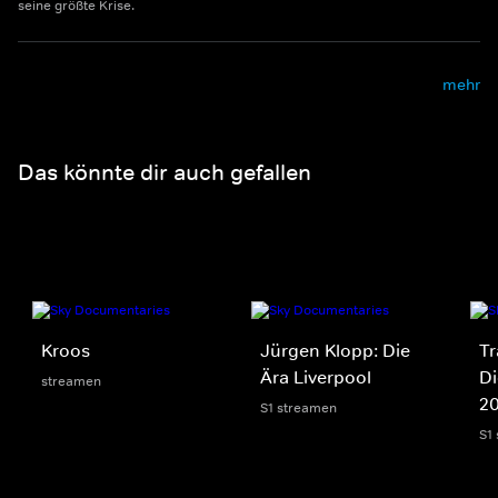
seine größte Krise.
mehr
Das könnte dir auch gefallen
Kroos
Jürgen Klopp: Die
Tr
Ära Liverpool
Di
streamen
2
S1 streamen
S1