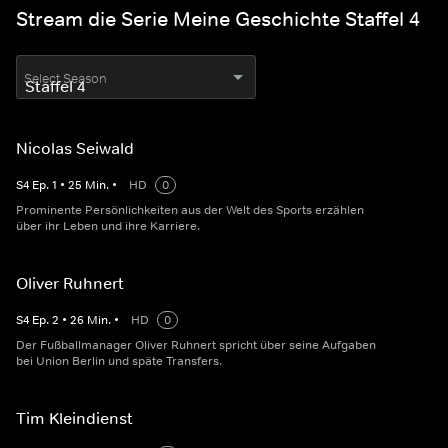
Stream die Serie Meine Geschichte Staffel 4
Select Season
Nicolas Seiwald
S
4
Ep.
1
•
25
Min.
•
HD
0
Prominente Persönlichkeiten aus der Welt des Sports erzählen
über ihr Leben und ihre Karriere.
Oliver Ruhnert
S
4
Ep.
2
•
26
Min.
•
HD
0
Der Fußballmanager Oliver Ruhnert spricht über seine Aufgaben
bei Union Berlin und späte Transfers.
Tim Kleindienst