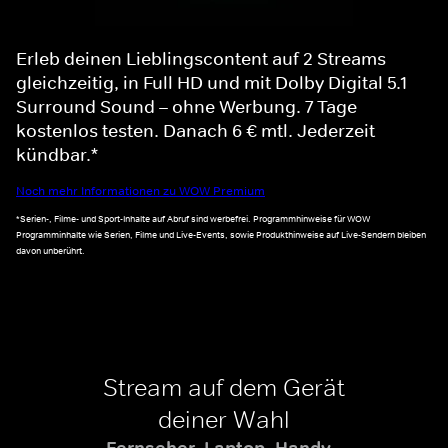
Erleb deinen Lieblingscontent auf 2 Streams
gleichzeitig, in Full HD und mit Dolby Digital 5.1
Surround Sound – ohne Werbung. 7 Tage
kostenlos testen. Danach 6 € mtl. Jederzeit
kündbar.*
Noch mehr Informationen zu WOW Premium
*Serien-, Filme- und Sport-Inhalte auf Abruf sind werbefrei. Programmhinweise für WOW
Programminhalte wie Serien, Filme und Live-Events, sowie Produkthinweise auf Live-Sendern bleiben
davon unberührt.
Stream auf dem Gerät
deiner Wahl
Fernseher, Laptop, Handy -