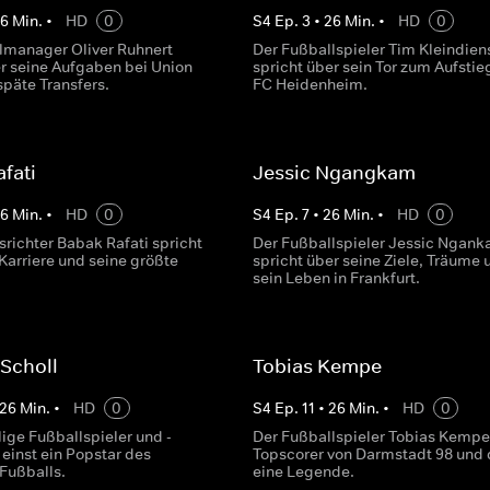
26
Min.
•
HD
0
S
4
Ep.
3
•
26
Min.
•
HD
0
lmanager Oliver Ruhnert
Der Fußballspieler Tim Kleindien
er seine Aufgaben bei Union
spricht über sein Tor zum Aufstieg
späte Transfers.
FC Heidenheim.
fati
Jessic Ngangkam
26
Min.
•
HD
0
S
4
Ep.
7
•
26
Min.
•
HD
0
srichter Babak Rafati spricht
Der Fußballspieler Jessic Ngan
Karriere und seine größte
spricht über seine Ziele, Träume 
sein Leben in Frankfurt.
Scholl
Tobias Kempe
26
Min.
•
HD
0
S
4
Ep.
11
•
26
Min.
•
HD
0
ige Fußballspieler und -
Der Fußballspieler Tobias Kempe 
 einst ein Popstar des
Topscorer von Darmstadt 98 und 
Fußballs.
eine Legende.