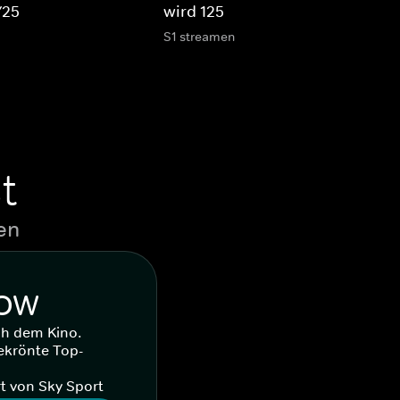
/25
wird 125
S1 streamen
t
en
WOW
ch dem Kino.
ekrönte Top-
t von Sky Sport