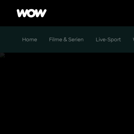
Home
Filme & Serien
Live-Sport