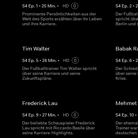
S
4
Ep.
1
•
25
Min.
•
HD
0
S
4
Ep.
2
•
Prominente Persönlichkeiten aus der
Der Fußbal
Welt des Sports erzählen über ihr Leben
spricht üb
und ihre Karriere.
Berlin und 
Tim Walter
Babak Ra
S
4
Ep.
5
•
26
Min.
•
HD
0
S
4
Ep.
6
•
Der Fußballtrainer Tim Walter spricht
Der Schied
über seine Karriere und seine
über seine 
Zukunftspläne.
Krise.
Frederick Lau
Mehmet 
S
4
Ep.
9
•
27
Min.
•
HD
0
S
4
Ep.
10
•
Der beliebte Schauspieler Frederick
Der ehemal
Lau spricht mit Riccardo Basile über
Trainer war
seine Karriere-Highlights.
deutschen 