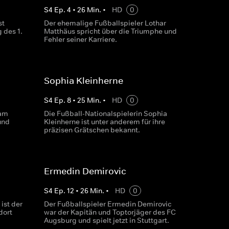
S
4
Ep.
4
•
26
Min.
•
HD
0
st
Der ehemalige Fußballspieler Lothar
 des 1.
Matthäus spricht über die Triumphe und
Fehler seiner Karriere.
Sophia Kleinherne
S
4
Ep.
8
•
25
Min.
•
HD
0
kam
Die Fußball-Nationalspielerin Sophia
und
Kleinherne ist unter anderem für ihre
präzisen Grätschen bekannt.
Ermedin Demirovic
S
4
Ep.
12
•
26
Min.
•
HD
0
ist der
Der Fußballspieler Ermedin Demirovic
dort
war der Kapitän und Toptorjäger des FC
Augsburg und spielt jetzt in Stuttgart.