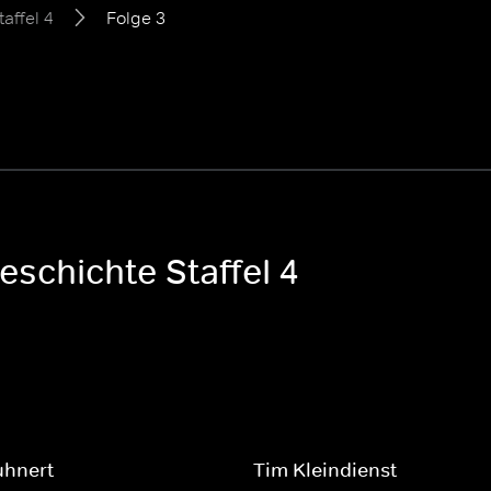
taffel 4
Folge 3
eschichte Staffel 4
uhnert
Tim Kleindienst