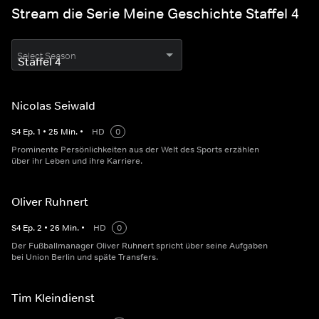
Stream die Serie Meine Geschichte Staffel 4
Select Season
Nicolas Seiwald
S
4
Ep.
1
•
25
Min.
•
HD
0
Prominente Persönlichkeiten aus der Welt des Sports erzählen
über ihr Leben und ihre Karriere.
Oliver Ruhnert
S
4
Ep.
2
•
26
Min.
•
HD
0
Der Fußballmanager Oliver Ruhnert spricht über seine Aufgaben
bei Union Berlin und späte Transfers.
Tim Kleindienst