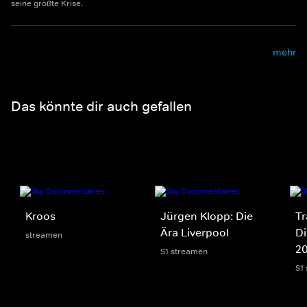
seine größte Krise.
mehr
Das könnte dir auch gefallen
Kroos
Jürgen Klopp: Die
Tr
Ära Liverpool
Di
streamen
2
S1 streamen
S1