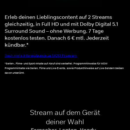
Erleb deinen Lieblingscontent auf 2 Streams
gleichzeitig, in Full HD und mit Dolby Digital 5.1
Surround Sound – ohne Werbung. 7 Tage
kostenlos testen. Danach 6 € mtl. Jederzeit
kündbar.*
Noch mehr Informationen zu WOW Premium
*Serien-, Filme- und Sport-Inhalte auf Abruf sind werbefrei. Programmhinweise für WOW
Programminhalte wie Serien, Filme und Live-Events, sowie Produkthinweise auf Live-Sendern bleiben
davon unberührt.
Stream auf dem Gerät
deiner Wahl
Fernseher, Laptop, Handy -