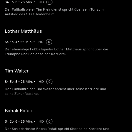
S
4
Ep.
3
•
26
Min.
•
HD
0
Der Fußballspieler Tim Kleindienst spricht über sein Tor zum
Aufstieg des 1. FC Heidenheim.
Lothar Matthäus
S
4
Ep.
4
•
26
Min.
•
HD
0
Der ehemalige Fußballspieler Lothar Matthäus spricht über die
Triumphe und Fehler seiner Karriere.
Tim Walter
S
4
Ep.
5
•
26
Min.
•
HD
0
Der Fußballtrainer Tim Walter spricht über seine Karriere und
seine Zukunftspläne.
Babak Rafati
S
4
Ep.
6
•
26
Min.
•
HD
0
Der Schiedsrichter Babak Rafati spricht über seine Karriere und