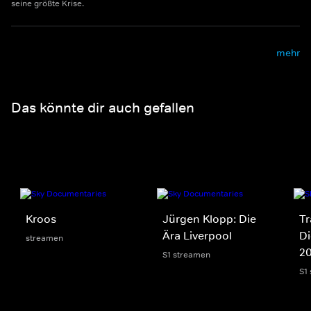
seine größte Krise.
mehr
Das könnte dir auch gefallen
Kroos
Jürgen Klopp: Die
Tr
Ära Liverpool
Di
streamen
2
S1 streamen
S1