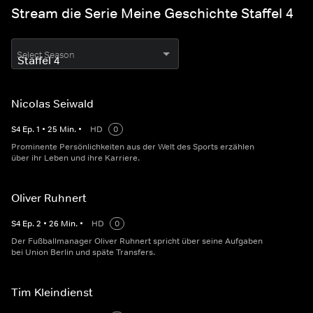
Stream die Serie Meine Geschichte Staffel 4
Select Season
Nicolas Seiwald
S
4
Ep.
1
•
25
Min.
•
HD
0
Prominente Persönlichkeiten aus der Welt des Sports erzählen
über ihr Leben und ihre Karriere.
Oliver Ruhnert
S
4
Ep.
2
•
26
Min.
•
HD
0
Der Fußballmanager Oliver Ruhnert spricht über seine Aufgaben
bei Union Berlin und späte Transfers.
Tim Kleindienst