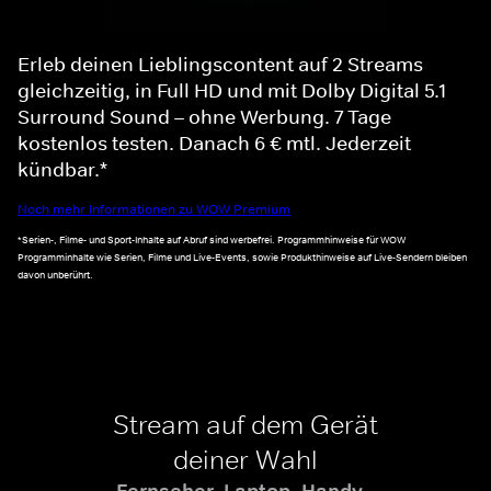
Erleb deinen Lieblingscontent auf 2 Streams
gleichzeitig, in Full HD und mit Dolby Digital 5.1
Surround Sound – ohne Werbung. 7 Tage
kostenlos testen. Danach 6 € mtl. Jederzeit
kündbar.*
Noch mehr Informationen zu WOW Premium
*Serien-, Filme- und Sport-Inhalte auf Abruf sind werbefrei. Programmhinweise für WOW
Programminhalte wie Serien, Filme und Live-Events, sowie Produkthinweise auf Live-Sendern bleiben
davon unberührt.
Stream auf dem Gerät
deiner Wahl
Fernseher, Laptop, Handy -