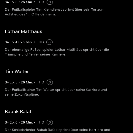
S
4
Ep.
3
•
26
Min.
•
HD
0
Der Fußballspieler Tim Kleindienst spricht über sein Tor zum
Aufstieg des 1. FC Heidenheim.
Lothar Matthäus
S
4
Ep.
4
•
26
Min.
•
HD
0
Der ehemalige Fußballspieler Lothar Matthäus spricht über die
Triumphe und Fehler seiner Karriere.
Tim Walter
S
4
Ep.
5
•
26
Min.
•
HD
0
Der Fußballtrainer Tim Walter spricht über seine Karriere und
seine Zukunftspläne.
Babak Rafati
S
4
Ep.
6
•
26
Min.
•
HD
0
Der Schiedsrichter Babak Rafati spricht über seine Karriere und