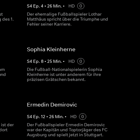
S
4
Ep.
4
•
26
Min.
•
HD
0
st
Der ehemalige Fußballspieler Lothar
 des 1.
Matthäus spricht über die Triumphe und
Fehler seiner Karriere.
Sophia Kleinherne
S
4
Ep.
8
•
25
Min.
•
HD
0
kam
Die Fußball-Nationalspielerin Sophia
und
Kleinherne ist unter anderem für ihre
präzisen Grätschen bekannt.
Ermedin Demirovic
S
4
Ep.
12
•
26
Min.
•
HD
0
ist der
Der Fußballspieler Ermedin Demirovic
dort
war der Kapitän und Toptorjäger des FC
Augsburg und spielt jetzt in Stuttgart.