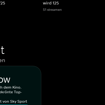
/25
wird 125
S1 streamen
t
en
WOW
ch dem Kino.
ekrönte Top-
t von Sky Sport