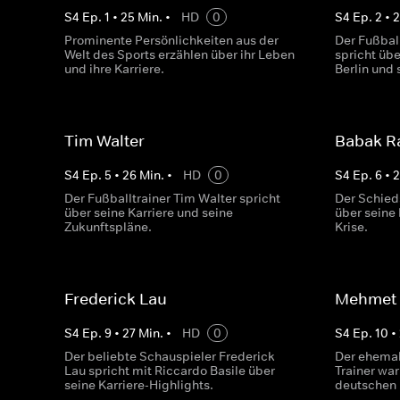
S
4
Ep.
1
•
25
Min.
•
HD
0
S
4
Ep.
2
•
Prominente Persönlichkeiten aus der
Der Fußbal
Welt des Sports erzählen über ihr Leben
spricht üb
und ihre Karriere.
Berlin und 
Tim Walter
Babak Ra
S
4
Ep.
5
•
26
Min.
•
HD
0
S
4
Ep.
6
•
Der Fußballtrainer Tim Walter spricht
Der Schied
über seine Karriere und seine
über seine 
Zukunftspläne.
Krise.
Frederick Lau
Mehmet 
S
4
Ep.
9
•
27
Min.
•
HD
0
S
4
Ep.
10
•
Der beliebte Schauspieler Frederick
Der ehemal
Lau spricht mit Riccardo Basile über
Trainer war
seine Karriere-Highlights.
deutschen 