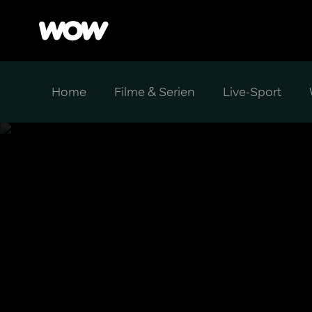
Home
Filme & Serien
Live-Sport