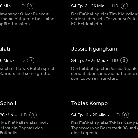
26
Min.
•
HD
0
S
4
Ep.
3
•
26
Min.
•
HD
0
lmanager Oliver Ruhnert
Der Fußballspieler Tim Kleindien
er seine Aufgaben bei Union
spricht über sein Tor zum Aufstieg
späte Transfers.
FC Heidenheim.
fati
Jessic Ngangkam
26
Min.
•
HD
0
S
4
Ep.
7
•
26
Min.
•
HD
0
srichter Babak Rafati spricht
Der Fußballspieler Jessic Ngan
Karriere und seine größte
spricht über seine Ziele, Träume 
sein Leben in Frankfurt.
Scholl
Tobias Kempe
26
Min.
•
HD
0
S
4
Ep.
11
•
26
Min.
•
HD
0
ige Fußballspieler und -
Der Fußballspieler Tobias Kempe 
 einst ein Popstar des
Topscorer von Darmstadt 98 und 
Fußballs.
eine Legende.