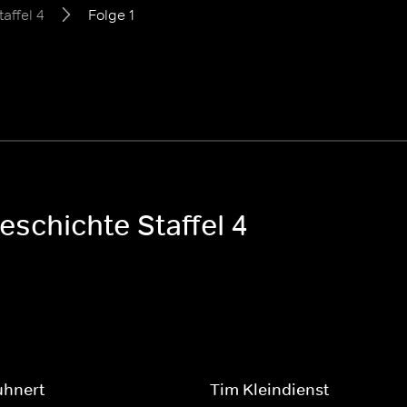
taffel 4
Folge 1
eschichte Staffel 4
uhnert
Tim Kleindienst