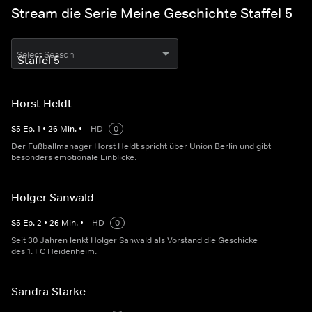
Stream die Serie Meine Geschichte Staffel 5
Select Season
Horst Heldt
S
5
Ep.
1
•
26
Min.
•
HD
0
Der Fußballmanager Horst Heldt spricht über Union Berlin und gibt
besonders emotionale Einblicke.
Holger Sanwald
S
5
Ep.
2
•
26
Min.
•
HD
0
Seit 30 Jahren lenkt Holger Sanwald als Vorstand die Geschicke
des 1. FC Heidenheim.
Sandra Starke