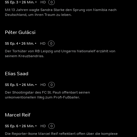
S
5
Ep.
3
•
26
Min.
•
HD
0
Mit 13 Jahren wagte Sandra Starke den Sprung von Namibia nach
Deutschland, um ihren Traum zu leben.
Péter Gulácsi
S
5
Ep.
4
•
26
Min.
•
HD
0
Der Torhüter von RB Leipzig und Ungarns Nationalelf erzählt von
seinem Kreuzbandriss.
Elias Saad
S
5
Ep.
5
•
26
Min.
•
HD
0
Der Shootingstar des FC St. Pauli offenbart seinen
unkonventionellen Weg zum Profi-Fußballer.
Marcel Reif
S
5
Ep.
6
•
26
Min.
•
HD
0
Die Reporter-Ikone Marcel Reif reflektiert offen über die komplexe