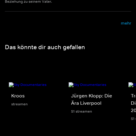
Beziehung zu seinem Vater.
mehr
Das könnte dir auch gefallen
Kroos
Jürgen Klopp: Die
Tr
Ära Liverpool
Di
streamen
2
S1 streamen
S1