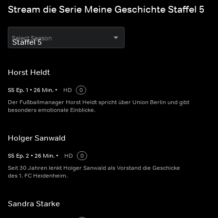
Stream die Serie Meine Geschichte Staffel 5
Select Season
Horst Heldt
S
5
Ep.
1
•
26
Min.
•
HD
0
Der Fußballmanager Horst Heldt spricht über Union Berlin und gibt
besonders emotionale Einblicke.
Holger Sanwald
S
5
Ep.
2
•
26
Min.
•
HD
0
Seit 30 Jahren lenkt Holger Sanwald als Vorstand die Geschicke
des 1. FC Heidenheim.
Sandra Starke