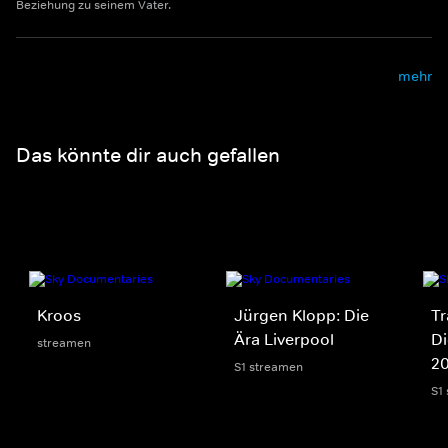
Beziehung zu seinem Vater.
mehr
Das könnte dir auch gefallen
Kroos
Jürgen Klopp: Die
Tr
Ära Liverpool
Di
streamen
2
S1 streamen
S1