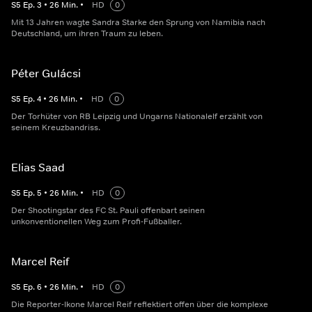
S
5
Ep.
3
•
26
Min.
•
HD
0
Mit 13 Jahren wagte Sandra Starke den Sprung von Namibia nach
Deutschland, um ihren Traum zu leben.
Péter Gulácsi
S
5
Ep.
4
•
26
Min.
•
HD
0
Der Torhüter von RB Leipzig und Ungarns Nationalelf erzählt von
seinem Kreuzbandriss.
Elias Saad
S
5
Ep.
5
•
26
Min.
•
HD
0
Der Shootingstar des FC St. Pauli offenbart seinen
unkonventionellen Weg zum Profi-Fußballer.
Marcel Reif
S
5
Ep.
6
•
26
Min.
•
HD
0
Die Reporter-Ikone Marcel Reif reflektiert offen über die komplexe