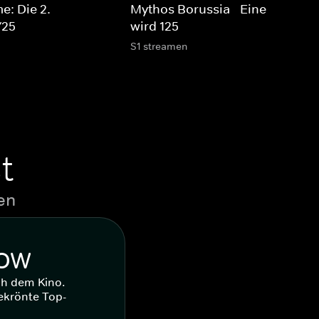
e: Die 2.
Mythos Borussia - Eine Legend
/25
wird 125
S1 streamen
t
en
WOW
ch dem Kino.
ekrönte Top-