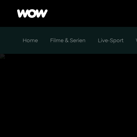
Home
Filme & Serien
Live-Sport