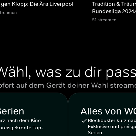
rgen Klopp: Die Ära Liverpool
Tradition & Träum
Bundesliga 2024
streamen
S1 streamen
Wähl, was zu dir pass
ofort auf dem Gerät deiner Wahl stream
Serien
Alles von 
urz nach dem Kino
Blockbuster kurz na
Exklusive und preisg
preisgekrönte Top-
Serien.