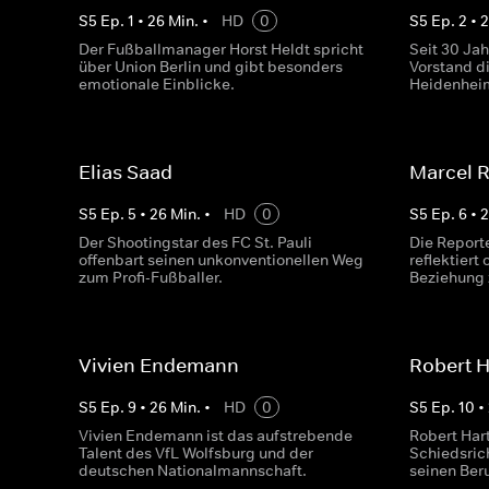
S
5
Ep.
1
•
26
Min.
•
HD
0
S
5
Ep.
2
•
Der Fußballmanager Horst Heldt spricht
Seit 30 Ja
über Union Berlin und gibt besonders
Vorstand d
emotionale Einblicke.
Heidenhei
Elias Saad
Marcel R
S
5
Ep.
5
•
26
Min.
•
HD
0
S
5
Ep.
6
•
Der Shootingstar des FC St. Pauli
Die Report
offenbart seinen unkonventionellen Weg
reflektiert
zum Profi-Fußballer.
Beziehung 
Vivien Endemann
Robert 
S
5
Ep.
9
•
26
Min.
•
HD
0
S
5
Ep.
10
•
Vivien Endemann ist das aufstrebende
Robert Har
Talent des VfL Wolfsburg und der
Schiedsric
deutschen Nationalmannschaft.
seinen Beru