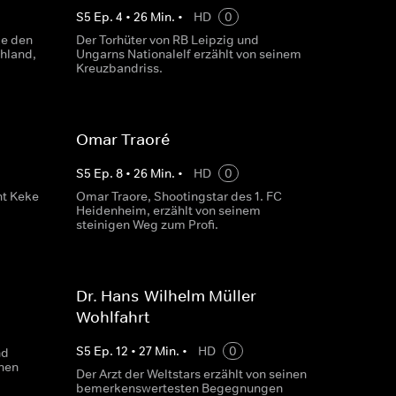
S
5
Ep.
4
•
26
Min.
•
HD
0
ke den
Der Torhüter von RB Leipzig und
hland,
Ungarns Nationalelf erzählt von seinem
Kreuzbandriss.
Omar Traoré
S
5
Ep.
8
•
26
Min.
•
HD
0
t Keke
Omar Traore, Shootingstar des 1. FC
Heidenheim, erzählt von seinem
steinigen Weg zum Profi.
Dr. Hans-Wilhelm Müller-
Wohlfahrt
S
5
Ep.
12
•
27
Min.
•
HD
0
nd
inen
Der Arzt der Weltstars erzählt von seinen
bemerkenswertesten Begegnungen