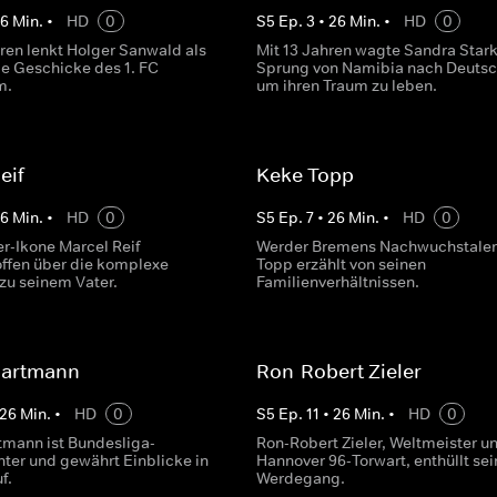
26
Min.
•
HD
0
S
5
Ep.
3
•
26
Min.
•
HD
0
hren lenkt Holger Sanwald als
Mit 13 Jahren wagte Sandra Star
ie Geschicke des 1. FC
Sprung von Namibia nach Deutsc
m.
um ihren Traum zu leben.
eif
Keke Topp
26
Min.
•
HD
0
S
5
Ep.
7
•
26
Min.
•
HD
0
er-Ikone Marcel Reif
Werder Bremens Nachwuchstalen
 offen über die komplexe
Topp erzählt von seinen
zu seinem Vater.
Familienverhältnissen.
Hartmann
Ron-Robert Zieler
26
Min.
•
HD
0
S
5
Ep.
11
•
26
Min.
•
HD
0
tmann ist Bundesliga-
Ron-Robert Zieler, Weltmeister u
hter und gewährt Einblicke in
Hannover 96-Torwart, enthüllt se
f.
Werdegang.