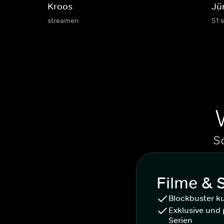
Kroos
Jü
streamen
S1 
S
Filme & 
Blockbuster k
Exklusive und 
Serien