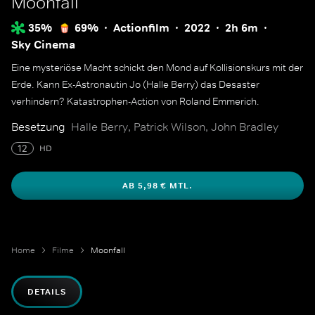
Moonfall
35%
69%
Actionfilm
2022
2h 6m
Sky Cinema
Eine mysteriöse Macht schickt den Mond auf Kollisionskurs mit der
Erde. Kann Ex-Astronautin Jo (Halle Berry) das Desaster
verhindern? Katastrophen-Action von Roland Emmerich.
Besetzung
Halle Berry, Patrick Wilson, John Bradley
12
HD
AB 5,98 € MTL.
Home
Filme
Moonfall
DETAILS