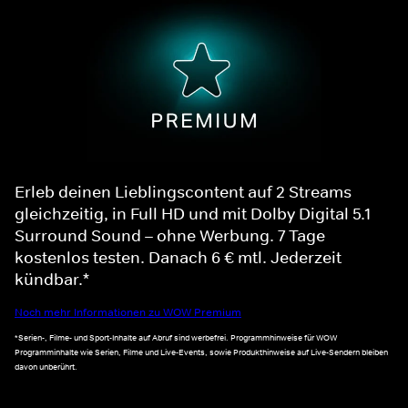
Erleb deinen Lieblingscontent auf 2 Streams
gleichzeitig, in Full HD und mit Dolby Digital 5.1
Surround Sound – ohne Werbung. 7 Tage
kostenlos testen. Danach 6 € mtl. Jederzeit
kündbar.*
Noch mehr Informationen zu WOW Premium
*Serien-, Filme- und Sport-Inhalte auf Abruf sind werbefrei. Programmhinweise für WOW
Programminhalte wie Serien, Filme und Live-Events, sowie Produkthinweise auf Live-Sendern bleiben
davon unberührt.