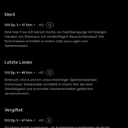
Merli
S
10
Ep.
3
•
47
Min.
•
HD
12
Eine tote Frau mit leerem Konto, ein Nachbarsjunge mit blutigen
Händen, ein Ehemann mit verdächtigem Baumarkteinkauf: Die
Kommissare ermitteln in einem Netz aus Lügen und
Geheimnissen.
Letzte Lieder
S
10
Ep.
4
•
48
Min.
•
HD
12
Einbruch, Mord und ein undurchsichtiger Spendenskandal:
Kommissar Kiesewetter ermittelt in einem Fall, bei dem
Wohltätigkeit und kriminelle Machenschaften gefährlich
verschwimmen.
Vergiftet
S
10
Ep.
5
•
47
Min.
•
HD
6
Ein Mann bricht zusammen - im Krankenhaus entdecken die Ärzte