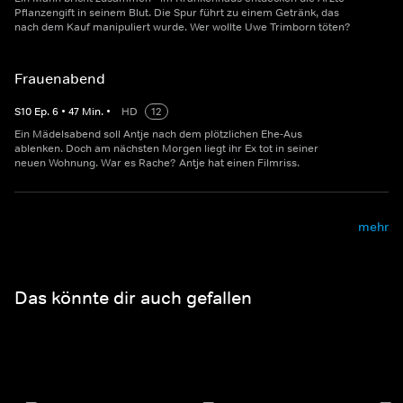
Pflanzengift in seinem Blut. Die Spur führt zu einem Getränk, das
nach dem Kauf manipuliert wurde. Wer wollte Uwe Trimborn töten?
Frauenabend
S
10
Ep.
6
•
47
Min.
•
HD
12
Ein Mädelsabend soll Antje nach dem plötzlichen Ehe-Aus
ablenken. Doch am nächsten Morgen liegt ihr Ex tot in seiner
neuen Wohnung. War es Rache? Antje hat einen Filmriss.
mehr
Das könnte dir auch gefallen