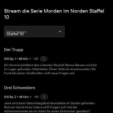
Stream die Serie Morden im Norden Staffel
10
Select Season
Der Trupp
S
10
Ep.
1
•
48
Min.
•
HD
12
Ein Mord erschüttert den Lübecker Bauhof: Benno Bärsen wird tot
im Lager gefunden. Mitarbeiter Oliver Wiek ist verschwunden. Ein
Fund bei seiner Großmutter wirft neue Fragen auf.
Drei Schwestern
S
10
Ep.
2
•
48
Min.
•
HD
12
Jana wird beim Geburtstagsfest bewusstlos im Garten gefunden.
Blut am Hemd ihres Vaters wirft Fragen auf: Hat der
Alzheimerkranke sie im Wahn für einen Einbrecher gehalten?