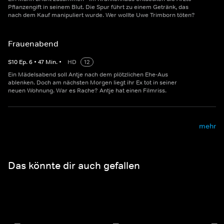
Pflanzengift in seinem Blut. Die Spur führt zu einem Getränk, das
nach dem Kauf manipuliert wurde. Wer wollte Uwe Trimborn töten?
Frauenabend
S
10
Ep.
6
•
47
Min.
•
HD
12
Ein Mädelsabend soll Antje nach dem plötzlichen Ehe-Aus
ablenken. Doch am nächsten Morgen liegt ihr Ex tot in seiner
neuen Wohnung. War es Rache? Antje hat einen Filmriss.
mehr
Das könnte dir auch gefallen