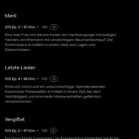
Merli
S
10
Ep.
3
•
47
Min.
•
HD
12
Eine tote Frau mit leerem Konto, ein Nachbarsjunge mit blutigen
Händen, ein Ehemann mit verdächtigem Baumarkteinkauf: Die
Kommissare ermitteln in einem Netz aus Lügen und
Geheimnissen.
Letzte Lieder
S
10
Ep.
4
•
48
Min.
•
HD
12
Einbruch, Mord und ein undurchsichtiger Spendenskandal:
Kommissar Kiesewetter ermittelt in einem Fall, bei dem
Wohltätigkeit und kriminelle Machenschaften gefährlich
verschwimmen.
Vergiftet
S
10
Ep.
5
•
47
Min.
•
HD
6
Ein Mann bricht zusammen - im Krankenhaus entdecken die Ärzte