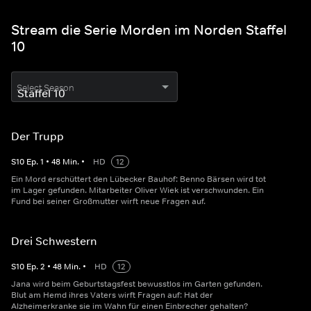
Stream die Serie Morden im Norden Staffel
10
Select Season
Der Trupp
S
10
Ep.
1
•
48
Min.
•
HD
12
Ein Mord erschüttert den Lübecker Bauhof: Benno Bärsen wird tot
im Lager gefunden. Mitarbeiter Oliver Wiek ist verschwunden. Ein
Fund bei seiner Großmutter wirft neue Fragen auf.
Drei Schwestern
S
10
Ep.
2
•
48
Min.
•
HD
12
Jana wird beim Geburtstagsfest bewusstlos im Garten gefunden.
Blut am Hemd ihres Vaters wirft Fragen auf: Hat der
Alzheimerkranke sie im Wahn für einen Einbrecher gehalten?