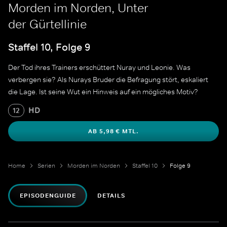
Morden im Norden, Unter
der Gürtellinie
Staffel 10, Folge 9
Der Tod ihres Trainers erschüttert Nuray und Leonie. Was
verbergen sie? Als Nurays Bruder die Befragung stört, eskaliert
die Lage. Ist seine Wut ein Hinweis auf ein mögliches Motiv?
HD
12
AB 5,98 € MTL.
Home
Serien
Morden im Norden
Staffel 10
Folge 9
EPISODENGUIDE
DETAILS