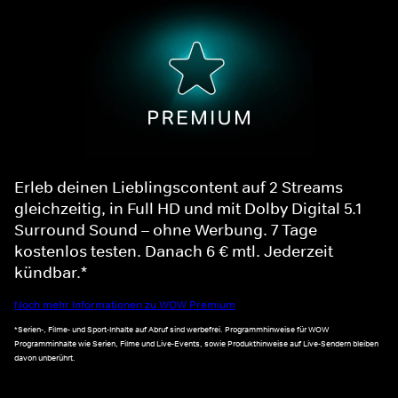
Erleb deinen Lieblingscontent auf 2 Streams
gleichzeitig, in Full HD und mit Dolby Digital 5.1
Surround Sound – ohne Werbung. 7 Tage
kostenlos testen. Danach 6 € mtl. Jederzeit
kündbar.*
Noch mehr Informationen zu WOW Premium
*Serien-, Filme- und Sport-Inhalte auf Abruf sind werbefrei. Programmhinweise für WOW
Programminhalte wie Serien, Filme und Live-Events, sowie Produkthinweise auf Live-Sendern bleiben
davon unberührt.