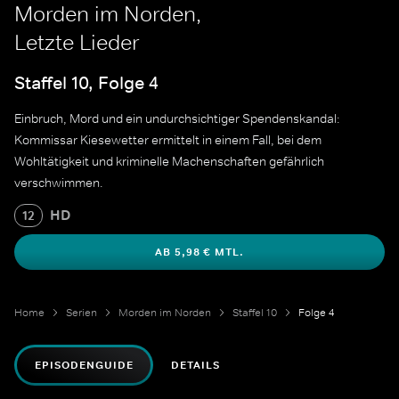
Morden im Norden,
Letzte Lieder
Staffel 10, Folge 4
Einbruch, Mord und ein undurchsichtiger Spendenskandal:
Kommissar Kiesewetter ermittelt in einem Fall, bei dem
Wohltätigkeit und kriminelle Machenschaften gefährlich
verschwimmen.
HD
12
AB 5,98 € MTL.
Home
Serien
Morden im Norden
Staffel 10
Folge 4
EPISODENGUIDE
DETAILS