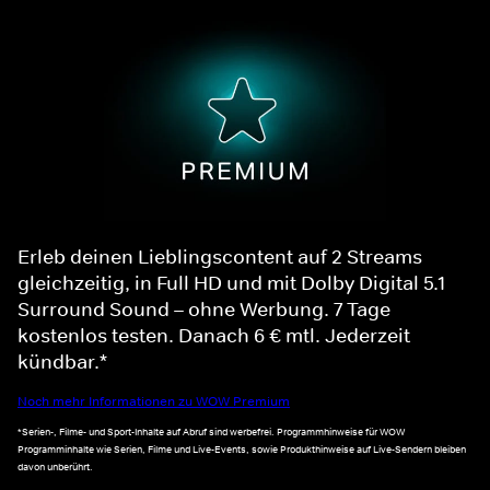
Erleb deinen Lieblingscontent auf 2 Streams
gleichzeitig, in Full HD und mit Dolby Digital 5.1
Surround Sound – ohne Werbung. 7 Tage
kostenlos testen. Danach 6 € mtl. Jederzeit
kündbar.*
Noch mehr Informationen zu WOW Premium
*Serien-, Filme- und Sport-Inhalte auf Abruf sind werbefrei. Programmhinweise für WOW
Programminhalte wie Serien, Filme und Live-Events, sowie Produkthinweise auf Live-Sendern bleiben
davon unberührt.