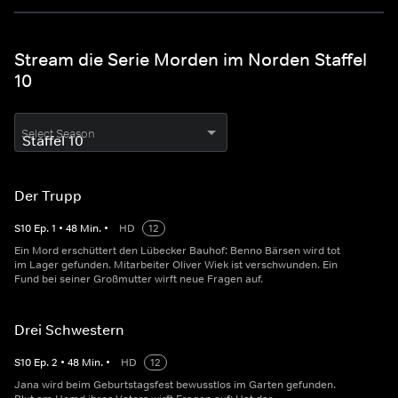
Stream die Serie Morden im Norden Staffel
10
Select Season
Der Trupp
S
10
Ep.
1
•
48
Min.
•
HD
12
Ein Mord erschüttert den Lübecker Bauhof: Benno Bärsen wird tot
im Lager gefunden. Mitarbeiter Oliver Wiek ist verschwunden. Ein
Fund bei seiner Großmutter wirft neue Fragen auf.
Drei Schwestern
S
10
Ep.
2
•
48
Min.
•
HD
12
Jana wird beim Geburtstagsfest bewusstlos im Garten gefunden.