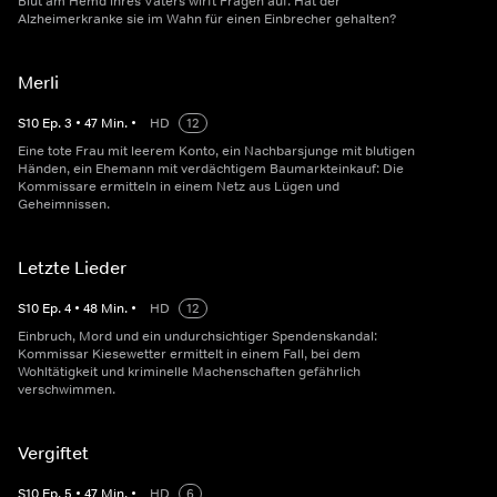
Blut am Hemd ihres Vaters wirft Fragen auf: Hat der
Alzheimerkranke sie im Wahn für einen Einbrecher gehalten?
Merli
S
10
Ep.
3
•
47
Min.
•
HD
12
Eine tote Frau mit leerem Konto, ein Nachbarsjunge mit blutigen
Händen, ein Ehemann mit verdächtigem Baumarkteinkauf: Die
Kommissare ermitteln in einem Netz aus Lügen und
Geheimnissen.
Letzte Lieder
S
10
Ep.
4
•
48
Min.
•
HD
12
Einbruch, Mord und ein undurchsichtiger Spendenskandal:
Kommissar Kiesewetter ermittelt in einem Fall, bei dem
Wohltätigkeit und kriminelle Machenschaften gefährlich
verschwimmen.
Vergiftet
S
10
Ep.
5
•
47
Min.
•
HD
6