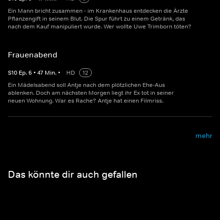
Ein Mann bricht zusammen - im Krankenhaus entdecken die Ärzte
Pflanzengift in seinem Blut. Die Spur führt zu einem Getränk, das
nach dem Kauf manipuliert wurde. Wer wollte Uwe Trimborn töten?
Frauenabend
S
10
Ep.
6
•
47
Min.
•
HD
12
Ein Mädelsabend soll Antje nach dem plötzlichen Ehe-Aus
ablenken. Doch am nächsten Morgen liegt ihr Ex tot in seiner
neuen Wohnung. War es Rache? Antje hat einen Filmriss.
mehr
Das könnte dir auch gefallen