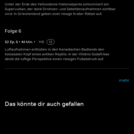
Unter der Erde des Yellowstone-Nationalparks schlummert ein
Supervulkan, der dank Drohnen- und Satellitenaufnahmen sichtbar
wird. In Griechenland geben zwei riesige Krater Rätsel auf.
Folge 6
S
2
Ep.
6
•
44
Min.
•
HD
12
Luftaufnahmen enthüllen in den Kanadischen Badlands den
kolossalen Kopf eines antiken Reptils. In der Wildnis Südafrikas
deckt die luftige Perspektive einen riesigen Fußabdruck auf.
mehr
Das könnte dir auch gefallen