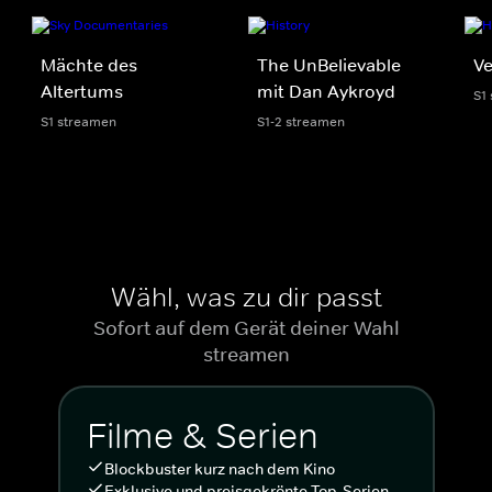
Mächte des
The UnBelievable
Ve
Altertums
mit Dan Aykroyd
S1
S1 streamen
S1-2 streamen
Wähl, was zu dir passt
Sofort auf dem Gerät deiner Wahl
streamen
Filme & Serien
Blockbuster kurz nach dem Kino
Exklusive und preisgekrönte Top-Serien