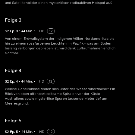
und Satellitenbilder einen mysteriösen radioaktiven Hotspot auf.
Folge 3
S
2
Ep.
3
•
44
Min.
•
HD
12
Von einem Erdwallsystem der indigenen Völker Nordamerikas bis
hin zu einem rosafarbenen Leuchten im Pazifik - was am Boden
bislang verborgen geblieben ist, wird dank Luftaufnahmen endlich
sichtbar.
Folge 4
S
2
Ep.
4
•
44
Min.
•
HD
12
Welche Geheimnisse finden sich unter der Wasseroberfläche? Ein
Blick von oben offenbart seltsame Spiralen vor der Küste
Australiens sowie mysteriöse Spuren tausende Meter tief am
Meeresgrund.
Folge 5
S
2
Ep.
5
•
44
Min.
•
HD
12