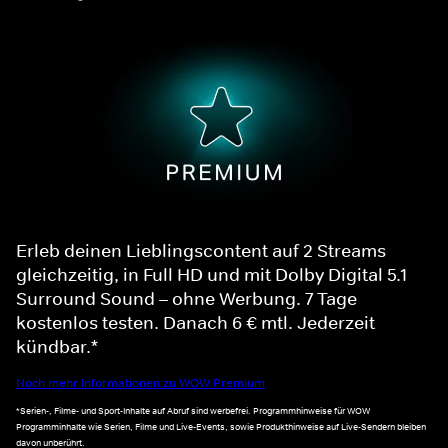
Erleb deinen Lieblingscontent auf 2 Streams
gleichzeitig, in Full HD und mit Dolby Digital 5.1
Surround Sound – ohne Werbung. 7 Tage
kostenlos testen. Danach 6 € mtl. Jederzeit
kündbar.*
Noch mehr Informationen zu WOW Premium
*Serien-, Filme- und Sport-Inhalte auf Abruf sind werbefrei. Programmhinweise für WOW
Programminhalte wie Serien, Filme und Live-Events, sowie Produkthinweise auf Live-Sendern bleiben
davon unberührt.