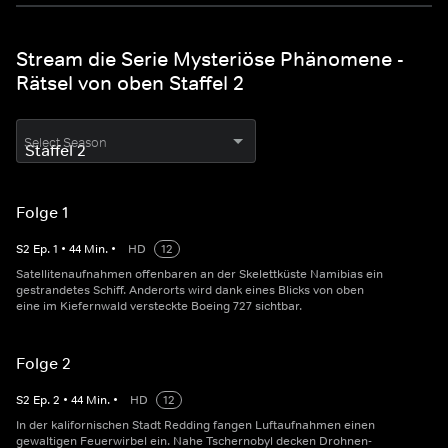
Stream die Serie Mysteriöse Phänomene -
Rätsel von oben Staffel 2
Select Season
Folge 1
S
2
Ep.
1
•
44
Min.
•
HD
12
Satellitenaufnahmen offenbaren an der Skelettküste Namibias ein
gestrandetes Schiff. Anderorts wird dank eines Blicks von oben
eine im Kiefernwald versteckte Boeing 727 sichtbar.
Folge 2
S
2
Ep.
2
•
44
Min.
•
HD
12
In der kalifornischen Stadt Redding fangen Luftaufnahmen einen
gewaltigen Feuerwirbel ein. Nahe Tschernobyl decken Drohnen-