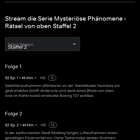
Stream die Serie Mysteriöse Phänomene -
Rätsel von oben Staffel 2
Select Season
Folge 1
S
2
Ep.
1
•
44
Min.
•
HD
12
Satellitenaufnahmen offenbaren an der Skelettküste Namibias ein
gestrandetes Schiff. Anderorts wird dank eines Blicks von oben
eine im Kiefernwald versteckte Boeing 727 sichtbar.
Folge 2
S
2
Ep.
2
•
44
Min.
•
HD
12
In der kalifornischen Stadt Redding fangen Luftaufnahmen einen
gewaltigen Feuerwirbel ein. Nahe Tschernobyl decken Drohnen-