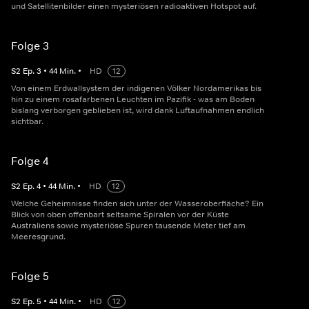
und Satellitenbilder einen mysteriösen radioaktiven Hotspot auf.
Folge 3
S
2
Ep.
3
•
44
Min.
•
HD
12
Von einem Erdwallsystem der indigenen Völker Nordamerikas bis
hin zu einem rosafarbenen Leuchten im Pazifik - was am Boden
bislang verborgen geblieben ist, wird dank Luftaufnahmen endlich
sichtbar.
Folge 4
S
2
Ep.
4
•
44
Min.
•
HD
12
Welche Geheimnisse finden sich unter der Wasseroberfläche? Ein
Blick von oben offenbart seltsame Spiralen vor der Küste
Australiens sowie mysteriöse Spuren tausende Meter tief am
Meeresgrund.
Folge 5
S
2
Ep.
5
•
44
Min.
•
HD
12