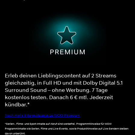
Erleb deinen Lieblingscontent auf 2 Streams
gleichzeitig, in Full HD und mit Dolby Digital 5.1
Surround Sound – ohne Werbung. 7 Tage
kostenlos testen. Danach 6 € mtl. Jederzeit
kündbar.*
Noch mehr Informationen zu WOW Premium
*Serien-, Filme- und Sport-Inhalte auf Abruf sind werbefrei. Programmhinweise für WOW
Programminhalte wie Serien, Filme und Live-Events, sowie Produkthinweise auf Live-Sendern bleiben
davon unberührt.