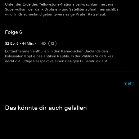
Unter der Erde des Yellowstone-Nationalparks schlummert ein
Supervulkan, der dank Drohnen- und Satellitenaufnahmen sichtbar
wird. In Griechenland geben zwei riesige Krater Rätsel auf.
Folge 6
S
2
Ep.
6
•
44
Min.
•
HD
12
Luftaufnahmen enthüllen in den Kanadischen Badlands den
kolossalen Kopf eines antiken Reptils. In der Wildnis Südafrikas
deckt die luftige Perspektive einen riesigen Fußabdruck auf.
mehr
Das könnte dir auch gefallen