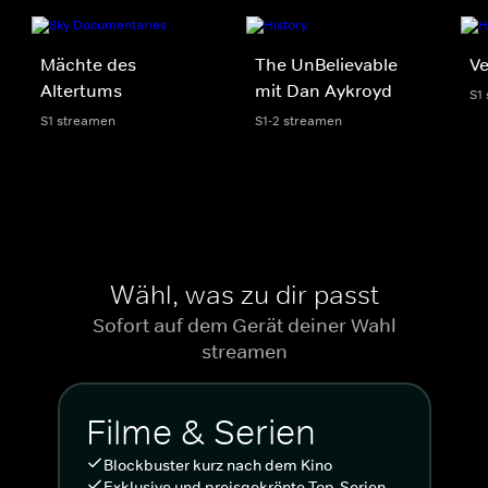
Mächte des
The UnBelievable
Ve
Altertums
mit Dan Aykroyd
S1
S1 streamen
S1-2 streamen
Wähl, was zu dir passt
Sofort auf dem Gerät deiner Wahl
streamen
Filme & Serien
Blockbuster kurz nach dem Kino
Exklusive und preisgekrönte Top-Serien