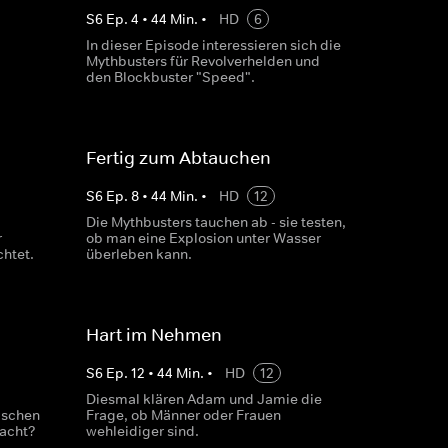
S
6
Ep.
4
•
44
Min.
•
HD
6
In dieser Episode interessieren sich die
Mythbusters für Revolverhelden und
den Blockbuster "Speed".
Fertig zum Abtauchen
S
6
Ep.
8
•
44
Min.
•
HD
12
Die Mythbusters tauchen ab - sie testen,
r
ob man eine Explosion unter Wasser
htet.
überleben kann.
Hart im Nehmen
S
6
Ep.
12
•
44
Min.
•
HD
12
Diesmal klären Adam und Jamie die
ischen
Frage, ob Männer oder Frauen
acht?
wehleidiger sind.