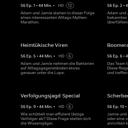
S
6
Ep.
1
•
44
Min.
•
HD
12
S
6
Ep.
2
•
Adam und Jamie starten in dieser Folge
Adam und J
einen interessanten Alltags-Mythen-
bekanntes F
Marathon.
überfüllten
Heimtükische Viren
Boomera
S
6
Ep.
5
•
44
Min.
•
HD
6
S
6
Ep.
6
•
Adam und Jamie nehmen die Bakterien
Das Team t
auf Alltagsgegenständen etwas
Diese flie
genauer unter die Lupe.
und treffe
Verfolgungsjagd-Special
Scherbe
S
6
Ep.
9
•
44
Min.
•
HD
6
S
6
Ep.
10
•
Wie schüttelt man effizient lästige
Jamie und 
Verfolger ab? Diese Frage stellen sich
oder eine 
die Wissensjäger.
anrichten 