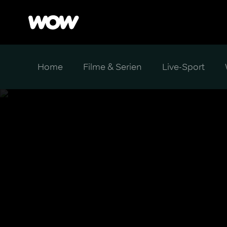
Home
Filme & Serien
Live-Sport