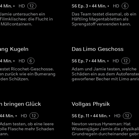
44
Min.
•
HD
12
S
6
Ep.
3
•
44
Min.
•
HD
6
amie untersuchen ein
Das Team testet diesmal, ob ein
ilmklischee: die Flucht in
Häftling Magentabletten als
 Müllcontainern.
Sprengstoff verwenden kann.
ng-Kugeln
Das Limo-Geschoss
44
Min.
•
HD
6
S
6
Ep.
7
•
44
Min.
•
HD
12
estet Ricochet-Geschosse.
Adam und Jamie testen, welche
gen zurück wie ein Bumerang
Schäden ein aus dem Autofenste
n den Schützen.
geworfener Becher mit Limo anric
n bringen Glück
Vollgas-Physik
44
Min.
•
HD
12
S
6
Ep.
11
•
44
Min.
•
HD
12
Adam testen, ob eine leere
Newton versus Hyneman: Hat
volle Flasche mehr Schaden
Wissensjäger Jamie die physikal
kann.
Grundregeln durcheinander gebr