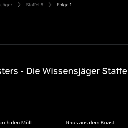
sjäger
Staffel 6
Folge 1
ers - Die Wissensjäger Staffe
urch den Müll
Raus aus dem Knast