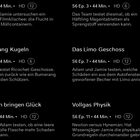
44
Min.
•
HD
12
S
6
Ep.
3
•
44
Min.
•
HD
6
amie untersuchen ein
Das Team testet diesmal, ob ein
ilmklischee: die Flucht in
Häftling Magentabletten als
 Müllcontainern.
Sprengstoff verwenden kann.
ng-Kugeln
Das Limo-Geschoss
44
Min.
•
HD
6
S
6
Ep.
7
•
44
Min.
•
HD
12
estet Ricochet-Geschosse.
Adam und Jamie testen, welche
gen zurück wie ein Bumerang
Schäden ein aus dem Autofenste
n den Schützen.
geworfener Becher mit Limo anric
n bringen Glück
Vollgas-Physik
44
Min.
•
HD
12
S
6
Ep.
11
•
44
Min.
•
HD
12
Adam testen, ob eine leere
Newton versus Hyneman: Hat
volle Flasche mehr Schaden
Wissensjäger Jamie die physikal
kann.
Grundregeln durcheinander gebr