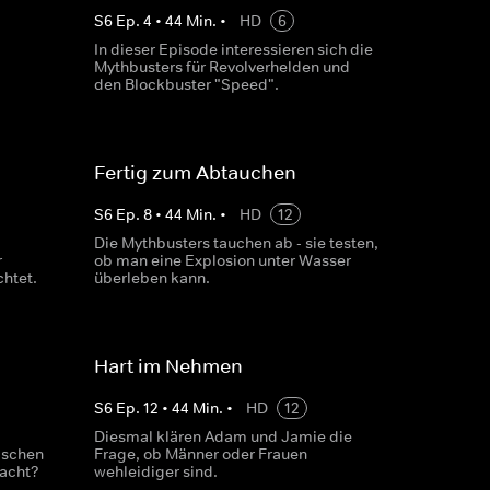
S
6
Ep.
4
•
44
Min.
•
HD
6
In dieser Episode interessieren sich die
Mythbusters für Revolverhelden und
den Blockbuster "Speed".
Fertig zum Abtauchen
S
6
Ep.
8
•
44
Min.
•
HD
12
Die Mythbusters tauchen ab - sie testen,
r
ob man eine Explosion unter Wasser
htet.
überleben kann.
Hart im Nehmen
S
6
Ep.
12
•
44
Min.
•
HD
12
Diesmal klären Adam und Jamie die
ischen
Frage, ob Männer oder Frauen
acht?
wehleidiger sind.