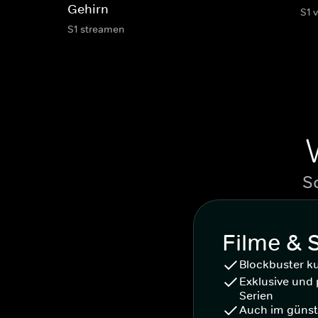
Gehirn
S1 
S1 streamen
S
Filme & 
Blockbuster k
Exklusive und 
Serien
Auch im günst