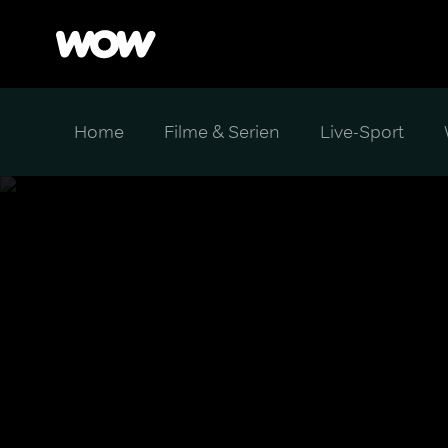
Home
Filme & Serien
Live-Sport