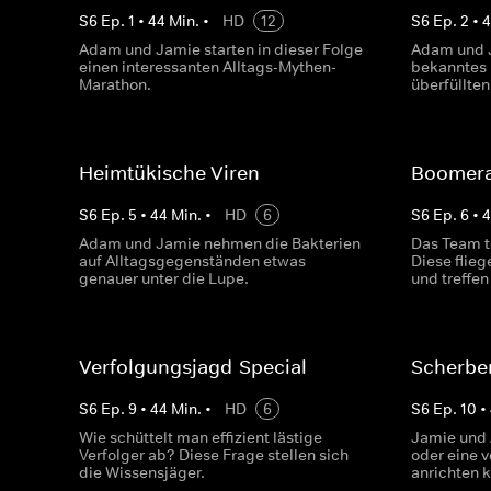
S
6
Ep.
1
•
44
Min.
•
HD
12
S
6
Ep.
2
•
Adam und Jamie starten in dieser Folge
Adam und J
einen interessanten Alltags-Mythen-
bekanntes F
Marathon.
überfüllten
Heimtükische Viren
Boomera
S
6
Ep.
5
•
44
Min.
•
HD
6
S
6
Ep.
6
•
Adam und Jamie nehmen die Bakterien
Das Team t
auf Alltagsgegenständen etwas
Diese flie
genauer unter die Lupe.
und treffe
Verfolgungsjagd-Special
Scherbe
S
6
Ep.
9
•
44
Min.
•
HD
6
S
6
Ep.
10
•
Wie schüttelt man effizient lästige
Jamie und 
Verfolger ab? Diese Frage stellen sich
oder eine 
die Wissensjäger.
anrichten 