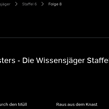
sjäger
Staffel 6
Folge 8
ers - Die Wissensjäger Staffe
urch den Müll
Raus aus dem Knast