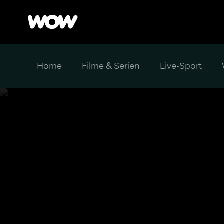
Home
Filme & Serien
Live-Sport