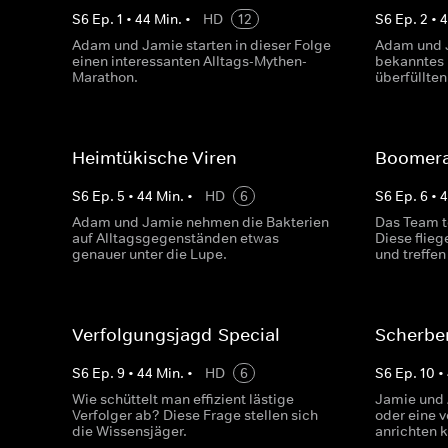
S
6
Ep.
1
•
44
Min.
•
HD
12
S
6
Ep.
2
•
Adam und Jamie starten in dieser Folge
Adam und J
einen interessanten Alltags-Mythen-
bekanntes F
Marathon.
überfüllten
Heimtükische Viren
Boomera
S
6
Ep.
5
•
44
Min.
•
HD
6
S
6
Ep.
6
•
Adam und Jamie nehmen die Bakterien
Das Team t
auf Alltagsgegenständen etwas
Diese flie
genauer unter die Lupe.
und treffe
Verfolgungsjagd-Special
Scherbe
S
6
Ep.
9
•
44
Min.
•
HD
6
S
6
Ep.
10
•
Wie schüttelt man effizient lästige
Jamie und 
Verfolger ab? Diese Frage stellen sich
oder eine 
die Wissensjäger.
anrichten 