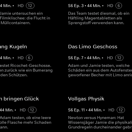
44
Min.
•
HD
12
S
6
Ep.
3
•
44
Min.
•
HD
6
amie untersuchen ein
Das Team testet diesmal, ob ein
ilmklischee: die Flucht in
Häftling Magentabletten als
 Müllcontainern.
Sprengstoff verwenden kann.
ng-Kugeln
Das Limo-Geschoss
44
Min.
•
HD
6
S
6
Ep.
7
•
44
Min.
•
HD
12
estet Ricochet-Geschosse.
Adam und Jamie testen, welche
gen zurück wie ein Bumerang
Schäden ein aus dem Autofenste
n den Schützen.
geworfener Becher mit Limo anric
n bringen Glück
Vollgas-Physik
44
Min.
•
HD
12
S
6
Ep.
11
•
44
Min.
•
HD
12
Adam testen, ob eine leere
Newton versus Hyneman: Hat
volle Flasche mehr Schaden
Wissensjäger Jamie die physikal
kann.
Grundregeln durcheinander gebr