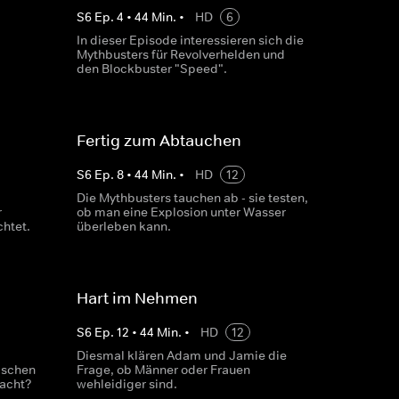
S
6
Ep.
4
•
44
Min.
•
HD
6
In dieser Episode interessieren sich die
Mythbusters für Revolverhelden und
den Blockbuster "Speed".
Fertig zum Abtauchen
S
6
Ep.
8
•
44
Min.
•
HD
12
Die Mythbusters tauchen ab - sie testen,
r
ob man eine Explosion unter Wasser
htet.
überleben kann.
Hart im Nehmen
S
6
Ep.
12
•
44
Min.
•
HD
12
Diesmal klären Adam und Jamie die
ischen
Frage, ob Männer oder Frauen
acht?
wehleidiger sind.