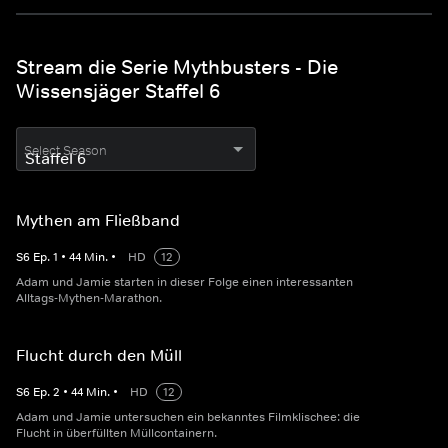
Stream die Serie Mythbusters - Die
Wissensjäger Staffel 6
Select Season
Mythen am Fließband
S
6
Ep.
1
•
44
Min.
•
HD
12
Adam und Jamie starten in dieser Folge einen interessanten
Alltags-Mythen-Marathon.
Flucht durch den Müll
S
6
Ep.
2
•
44
Min.
•
HD
12
Adam und Jamie untersuchen ein bekanntes Filmklischee: die
Flucht in überfüllten Müllcontainern.