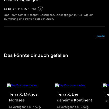
S
6
Ep.
6
•
44
Min.
•
HD
6
Das Team testet Ricochet-Geschosse. Diese fliegen zurück wie ein
Bumerang und treffen den Schützen.
mehr
Das könnte dir auch gefallen
Terra X: Mythos
Terra X: Der
Te
Nordsee
geheime Kontinent
S3
S1 verfügbar bis 17 Aug.
S1 verfügbar bis 10 Aug.