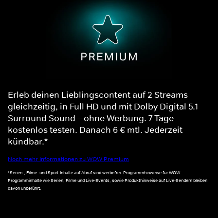
Erleb deinen Lieblingscontent auf 2 Streams
gleichzeitig, in Full HD und mit Dolby Digital 5.1
Surround Sound – ohne Werbung. 7 Tage
kostenlos testen. Danach 6 € mtl. Jederzeit
kündbar.*
Noch mehr Informationen zu WOW Premium
*Serien-, Filme- und Sport-Inhalte auf Abruf sind werbefrei. Programmhinweise für WOW
Programminhalte wie Serien, Filme und Live-Events, sowie Produkthinweise auf Live-Sendern bleiben
davon unberührt.