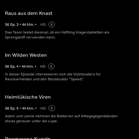
Raus aus dem Knast
S
6
Ep.
3
•
44
Min.
•
HD
6
Das Team testet diesmal, ob ein Häftling Magentabletten als
Sprengstoff verwenden kann.
Im Wilden Westen
S
6
Ep.
4
•
44
Min.
•
HD
6
In dieser Episode interessieren sich die Mythbusters für
Revolverhelden und den Blockbuster "Speed".
Heimtükische Viren
S
6
Ep.
5
•
44
Min.
•
HD
6
Adam und Jamie nehmen die Bakterien auf Alltagsgegenständen
etwas genauer unter die Lupe.
Boomerang-Kugeln