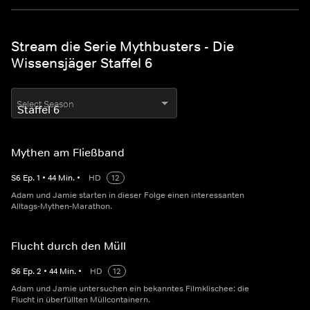
Stream die Serie Mythbusters - Die
Wissensjäger Staffel 6
Select Season
Mythen am Fließband
S
6
Ep.
1
•
44
Min.
•
HD
12
Adam und Jamie starten in dieser Folge einen interessanten
Alltags-Mythen-Marathon.
Flucht durch den Müll
S
6
Ep.
2
•
44
Min.
•
HD
12
Adam und Jamie untersuchen ein bekanntes Filmklischee: die
Flucht in überfüllten Müllcontainern.