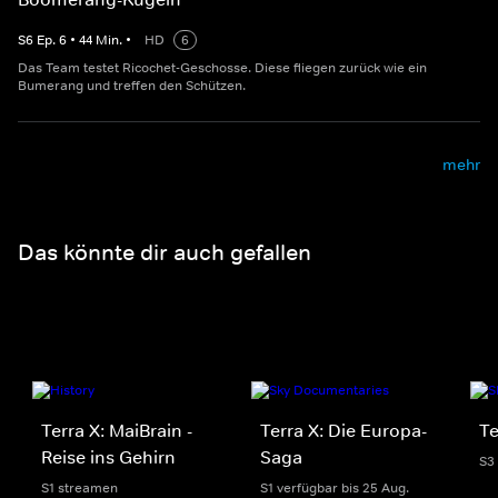
S
6
Ep.
6
•
44
Min.
•
HD
6
Das Team testet Ricochet-Geschosse. Diese fliegen zurück wie ein
Bumerang und treffen den Schützen.
mehr
Das könnte dir auch gefallen
Terra X: MaiBrain -
Terra X: Die Europa-
Te
Reise ins Gehirn
Saga
S3
S1 streamen
S1 verfügbar bis 25 Aug.