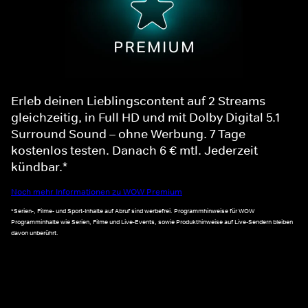
Erleb deinen Lieblingscontent auf 2 Streams
gleichzeitig, in Full HD und mit Dolby Digital 5.1
Surround Sound – ohne Werbung. 7 Tage
kostenlos testen. Danach 6 € mtl. Jederzeit
kündbar.*
Noch mehr Informationen zu WOW Premium
*Serien-, Filme- und Sport-Inhalte auf Abruf sind werbefrei. Programmhinweise für WOW
Programminhalte wie Serien, Filme und Live-Events, sowie Produkthinweise auf Live-Sendern bleiben
davon unberührt.