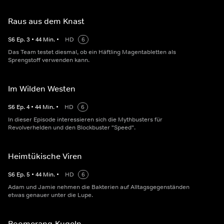
Raus aus dem Knast
S
6
Ep.
3
•
44
Min.
•
HD
6
Das Team testet diesmal, ob ein Häftling Magentabletten als
Sprengstoff verwenden kann.
Im Wilden Westen
S
6
Ep.
4
•
44
Min.
•
HD
6
In dieser Episode interessieren sich die Mythbusters für
Revolverhelden und den Blockbuster "Speed".
Heimtükische Viren
S
6
Ep.
5
•
44
Min.
•
HD
6
Adam und Jamie nehmen die Bakterien auf Alltagsgegenständen
etwas genauer unter die Lupe.
Boomerang-Kugeln