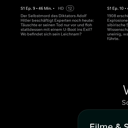
S
1
Ep.
9
•
46
Min.
•
HD
12
S
1
Ep.
10
•
Der Selbstmord des Diktators Adolf
1908 ersch
Hitler beschäftigt Experten noch heute:
Explosione
Täuschte er seinen Tod nur vor und floh
sibirische 
stattdessen mit einem U-Boot ins Exil?
Wissenschaf
Wo befindet sich sein Leichnam?
uneinig, w
führte.
S
Filme & 