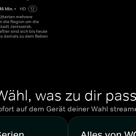
46
Min.
•
HD
12
ütterten mehrere
n die Region um die
Stadt Jenisseisk.
tler sind sich bis heute
as damals zu dem Beben
Wähl, was zu dir pass
ofort auf dem Gerät deiner Wahl stream
Serien
Alles von 