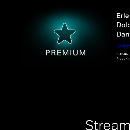
Erle
Dolb
Dana
Noch m
*Serien-
Produkth
Stream