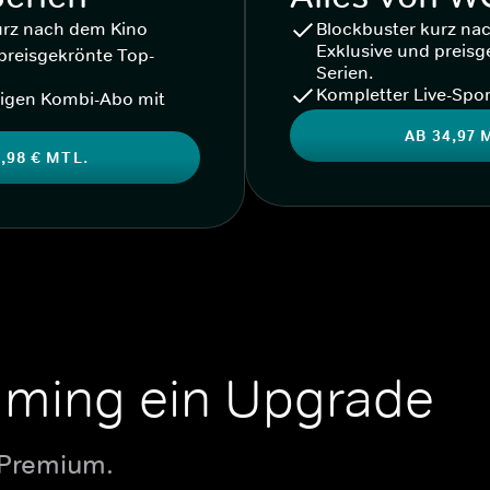
urz nach dem Kino
Blockbuster kurz na
Exklusive und preisg
preisgekrönte Top-
Serien.
Kompletter Live-Spor
igen Kombi-Abo mit
AB 34,97 
,98 € MTL.
aming ein Upgrade
 Premium.