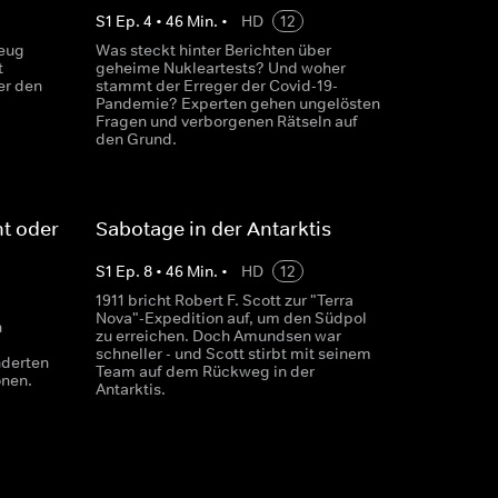
S
1
Ep.
4
•
46
Min.
•
HD
12
zeug
Was steckt hinter Berichten über
t
geheime Nukleartests? Und woher
er den
stammt der Erreger der Covid-19-
Pandemie? Experten gehen ungelösten
Fragen und verborgenen Rätseln auf
den Grund.
ht oder
Sabotage in der Antarktis
S
1
Ep.
8
•
46
Min.
•
HD
12
1911 bricht Robert F. Scott zur "Terra
Nova"-Expedition auf, um den Südpol
n
zu erreichen. Doch Amundsen war
schneller - und Scott stirbt mit seinem
nderten
Team auf dem Rückweg in der
onen.
Antarktis.