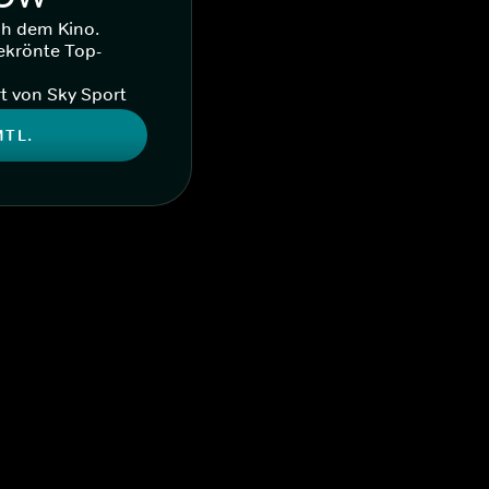
ch dem Kino.
ekrönte Top-
t von Sky Sport
MTL.