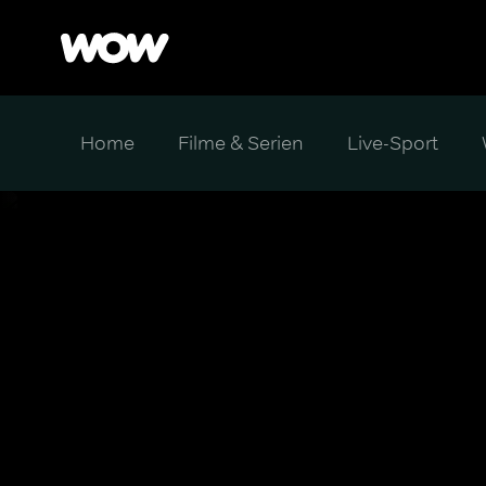
Home
Filme & Serien
Live-Sport