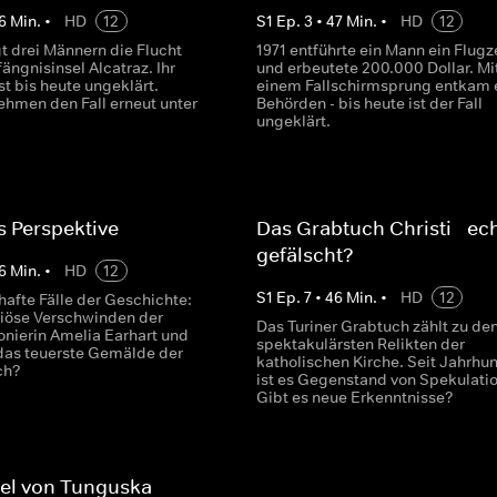
6
Min.
•
HD
12
S
1
Ep.
3
•
47
Min.
•
HD
12
t drei Männern die Flucht
1971 entführte ein Mann ein Flug
ängnisinsel Alcatraz. Ihr
und erbeutete 200.000 Dollar. Mi
st bis heute ungeklärt.
einem Fallschirmsprung entkam 
ehmen den Fall erneut unter
Behörden - bis heute ist der Fall
ungeklärt.
s Perspektive
Das Grabtuch Christi - ec
gefälscht?
6
Min.
•
HD
12
S
1
Ep.
7
•
46
Min.
•
HD
12
hafte Fälle der Geschichte:
iöse Verschwinden der
Das Turiner Grabtuch zählt zu de
onierin Amelia Earhart und
spektakulärsten Relikten der
das teuerste Gemälde der
katholischen Kirche. Seit Jahrhu
ch?
ist es Gegenstand von Spekulati
Gibt es neue Erkenntnisse?
sel von Tunguska