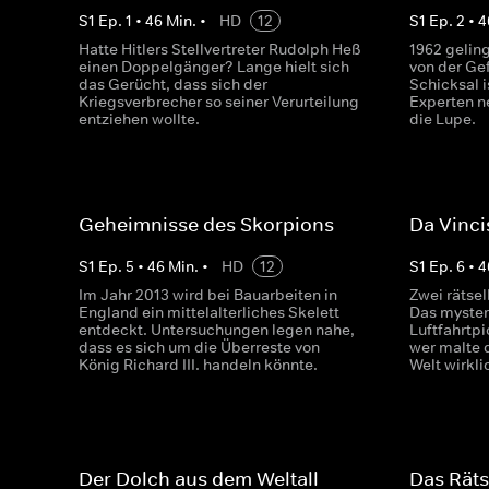
S
1
Ep.
1
•
46
Min.
•
HD
12
S
1
Ep.
2
•
4
Hatte Hitlers Stellvertreter Rudolph Heß
1962 geling
einen Doppelgänger? Lange hielt sich
von der Gef
das Gerücht, dass sich der
Schicksal i
Kriegsverbrecher so seiner Verurteilung
Experten n
entziehen wollte.
die Lupe.
Geheimnisse des Skorpions
Da Vinci
S
1
Ep.
5
•
46
Min.
•
HD
12
S
1
Ep.
6
•
4
Im Jahr 2013 wird bei Bauarbeiten in
Zwei rätsel
England ein mittelalterliches Skelett
Das myster
entdeckt. Untersuchungen legen nahe,
Luftfahrtpi
dass es sich um die Überreste von
wer malte 
König Richard III. handeln könnte.
Welt wirkli
Der Dolch aus dem Weltall
Das Rät