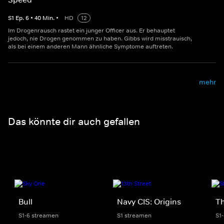
S
1
Ep.
6
•
40
Min.
•
HD
12
Im Drogenrausch rastet ein junger Officer aus. Er behauptet
jedoch, nie Drogen genommen zu haben. Gibbs wird misstrauisch,
als bei einem anderen Mann ähnliche Symptome auftreten.
mehr
Das könnte dir auch gefallen
Bull
Navy CIS: Origins
Th
S1-6 streamen
S1 streamen
S1