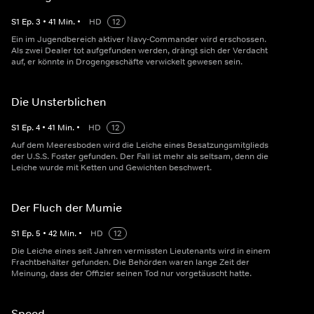
S
1
Ep.
3
•
41
Min.
•
HD
12
Ein im Jugendbereich aktiver Navy-Commander wird erschossen.
Als zwei Dealer tot aufgefunden werden, drängt sich der Verdacht
auf, er könnte in Drogengeschäfte verwickelt gewesen sein.
Die Unsterblichen
S
1
Ep.
4
•
41
Min.
•
HD
12
Auf dem Meeresboden wird die Leiche eines Besatzungsmitglieds
der U.S.S. Foster gefunden. Der Fall ist mehr als seltsam, denn die
Leiche wurde mit Ketten und Gewichten beschwert.
Der Fluch der Mumie
S
1
Ep.
5
•
42
Min.
•
HD
12
Die Leiche eines seit Jahren vermissten Lieutenants wird in einem
Frachtbehälter gefunden. Die Behörden waren lange Zeit der
Meinung, dass der Offizier seinen Tod nur vorgetäuscht hatte.
Speed