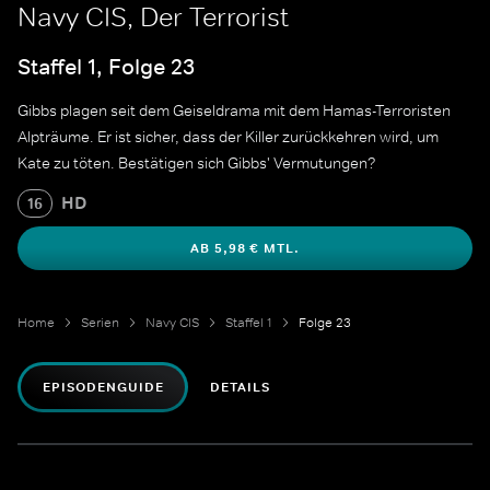
Navy CIS, Der Terrorist
Staffel 1, Folge 23
Gibbs plagen seit dem Geiseldrama mit dem Hamas-Terroristen
Alpträume. Er ist sicher, dass der Killer zurückkehren wird, um
Kate zu töten. Bestätigen sich Gibbs' Vermutungen?
HD
16
AB 5,98 € MTL.
Home
Serien
Navy CIS
Staffel 1
Folge 23
EPISODENGUIDE
DETAILS