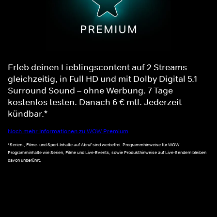
Erleb deinen Lieblingscontent auf 2 Streams
gleichzeitig, in Full HD und mit Dolby Digital 5.1
Surround Sound – ohne Werbung. 7 Tage
kostenlos testen. Danach 6 € mtl. Jederzeit
kündbar.*
Noch mehr Informationen zu WOW Premium
*Serien-, Filme- und Sport-Inhalte auf Abruf sind werbefrei. Programmhinweise für WOW
Programminhalte wie Serien, Filme und Live-Events, sowie Produkthinweise auf Live-Sendern bleiben
davon unberührt.