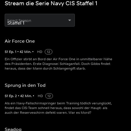
Stream die Serie Navy CIS Staffel 1
Select Season
Air Force One
S
1
Ep.
1
•
42
Min.
•
HD
12
Ein Offizier stirbt an Bord der Air Force One in unmittelbarer Nähe
des Präsidenten. Erste Diagnose: Schlaganfall. Doch Gibbs findet
heraus, dass der Mann durch Schlangengift starb.
Sprung in den Tod
S
1
Ep.
2
•
42
Min.
•
HD
12
Als ein Navy-Fallschirmspringer beim Training tödlich verunglückt,
findet das CIS-Team schnell heraus, dass sowohl der Haupt- als
auch der Reserveschirm defekt waren. War es Mord?
Seadog