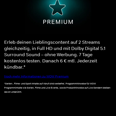
Erleb deinen Lieblingscontent auf 2 Streams
gleichzeitig, in Full HD und mit Dolby Digital 5.1
Surround Sound – ohne Werbung. 7 Tage
kostenlos testen. Danach 6 € mtl. Jederzeit
kündbar.*
Noch mehr Informationen zu WOW Premium
*Serien-, Filme- und Sport-Inhalte auf Abruf sind werbefrei. Programmhinweise für WOW
Programminhalte wie Serien, Filme und Live-Events, sowie Produkthinweise auf Live-Sendern bleiben
davon unberührt.