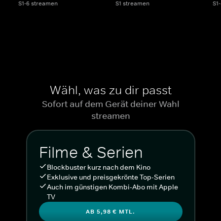
S1-6 streamen
S1 streamen
S1
Wähl, was zu dir passt
Sofort auf dem Gerät deiner Wahl
streamen
Filme & Serien
Blockbuster kurz nach dem Kino
Exklusive und preisgekrönte Top-Serien
Auch im günstigen Kombi-Abo mit Apple
TV
AB 5,98 € MTL.