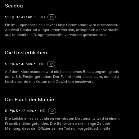
Seadog
S
1
Ep.
3
•
41
Min.
•
HD
12
Ein im Jugendbereich aktiver Navy-Commander wird erschossen.
Als zwei Dealer tot aufgefunden werden, drängt sich der Verdacht
auf, er könnte in Drogengeschäfte verwickelt gewesen sein.
Die Unsterblichen
S
1
Ep.
4
•
41
Min.
•
HD
12
Auf dem Meeresboden wird die Leiche eines Besatzungsmitglieds
der U.S.S. Foster gefunden. Der Fall ist mehr als seltsam, denn die
Leiche wurde mit Ketten und Gewichten beschwert.
Der Fluch der Mumie
S
1
Ep.
5
•
42
Min.
•
HD
12
Die Leiche eines seit Jahren vermissten Lieutenants wird in einem
Frachtbehälter gefunden. Die Behörden waren lange Zeit der
Meinung, dass der Offizier seinen Tod nur vorgetäuscht hatte.