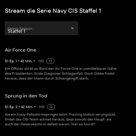
Stream die Serie Navy CIS Staffel 1
Select Season
Air Force One
S
1
Ep.
1
•
42
Min.
•
HD
12
Ein Offizier stirbt an Bord der Air Force One in unmittelbarer Nähe
des Präsidenten. Erste Diagnose: Schlaganfall. Doch Gibbs findet
heraus, dass der Mann durch Schlangengift starb.
Sprung in den Tod
S
1
Ep.
2
•
42
Min.
•
HD
12
Als ein Navy-Fallschirmspringer beim Training tödlich verunglückt,
findet das CIS-Team schnell heraus, dass sowohl der Haupt- als
auch der Reserveschirm defekt waren. War es Mord?