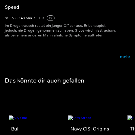
Speed
S
1
Ep.
6
•
40
Min.
•
HD
12
Im Drogenrausch rastet ein junger Officer aus. Er behauptet
jedoch, nie Drogen genommen zu haben. Gibbs wird misstrauisch,
als bei einem anderen Mann ähnliche Symptome auftreten.
mehr
Das könnte dir auch gefallen
Bull
Navy CIS: Origins
Th