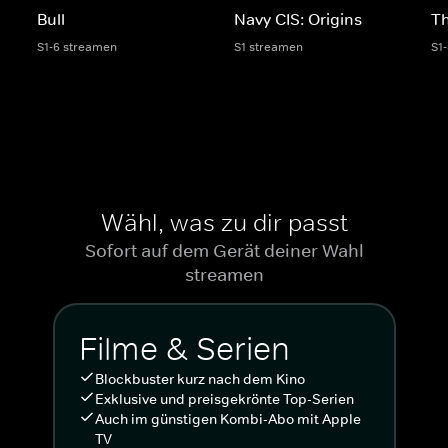
Bull
Navy CIS: Origins
Th
S1-6 streamen
S1 streamen
S1
Wähl, was zu dir passt
Sofort auf dem Gerät deiner Wahl
streamen
Filme & Serien
Blockbuster kurz nach dem Kino
Exklusive und preisgekrönte Top-Serien
Auch im günstigen Kombi-Abo mit Apple
TV