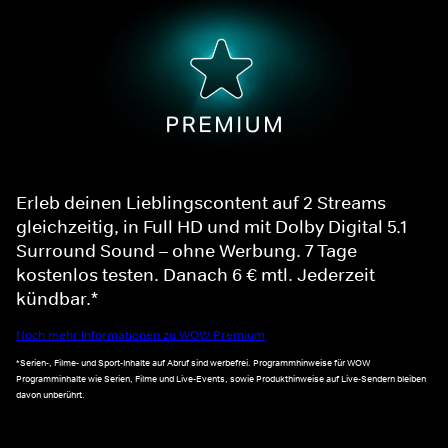
Erleb deinen Lieblingscontent auf 2 Streams
gleichzeitig, in Full HD und mit Dolby Digital 5.1
Surround Sound – ohne Werbung. 7 Tage
kostenlos testen. Danach 6 € mtl. Jederzeit
kündbar.*
Noch mehr Informationen zu WOW Premium
*Serien-, Filme- und Sport-Inhalte auf Abruf sind werbefrei. Programmhinweise für WOW
Programminhalte wie Serien, Filme und Live-Events, sowie Produkthinweise auf Live-Sendern bleiben
davon unberührt.