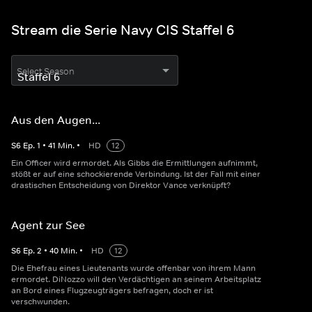
Stream die Serie Navy CIS Staffel 6
Select Season
Aus den Augen...
S
6
Ep.
1
•
41
Min.
•
HD
12
Ein Officer wird ermordet. Als Gibbs die Ermittlungen aufnimmt,
stößt er auf eine schockierende Verbindung. Ist der Fall mit einer
drastischen Entscheidung von Direktor Vance verknüpft?
Agent zur See
S
6
Ep.
2
•
40
Min.
•
HD
12
Die Ehefrau eines Lieutenants wurde offenbar von ihrem Mann
ermordet. DiNozzo will den Verdächtigen an seinem Arbeitsplatz
an Bord eines Flugzeugträgers befragen, doch er ist
verschwunden.