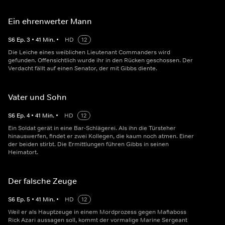
Ein ehrenwerter Mann
S
6
Ep.
3
•
41
Min.
•
HD
12
Die Leiche eines weiblichen Lieutenant Commanders wird
gefunden. Offensichtlich wurde ihr in den Rücken geschossen. Der
Verdacht fällt auf einen Senator, der mit Gibbs diente.
Vater und Sohn
S
6
Ep.
4
•
41
Min.
•
HD
12
Ein Soldat gerät in eine Bar-Schlägerei. Als ihn die Türsteher
hinauswerfen, findet er zwei Kollegen, die kaum noch atmen. Einer
der beiden stirbt. Die Ermittlungen führen Gibbs in seinen
Heimatort.
Der falsche Zeuge
S
6
Ep.
5
•
41
Min.
•
HD
12
Weil er als Hauptzeuge in einem Mordprozess gegen Mafiaboss
Rick Azari aussagen soll, kommt der vormalige Marine Sergeant