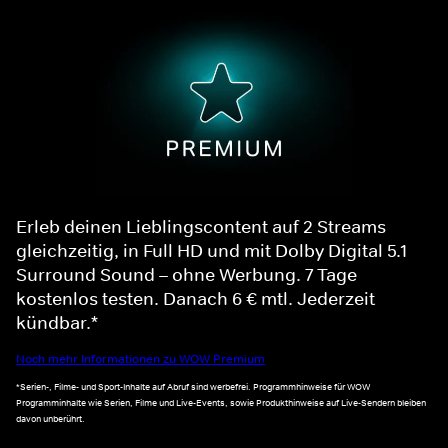
Erleb deinen Lieblingscontent auf 2 Streams
gleichzeitig, in Full HD und mit Dolby Digital 5.1
Surround Sound – ohne Werbung. 7 Tage
kostenlos testen. Danach 6 € mtl. Jederzeit
kündbar.*
Noch mehr Informationen zu WOW Premium
*Serien-, Filme- und Sport-Inhalte auf Abruf sind werbefrei. Programmhinweise für WOW
Programminhalte wie Serien, Filme und Live-Events, sowie Produkthinweise auf Live-Sendern bleiben
davon unberührt.