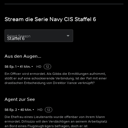
Stream die Serie Navy CIS Staffel 6
Select Season
Aus den Augen...
S
6
Ep.
1
•
41
Min.
•
HD
12
Ein Officer wird ermordet. Als Gibbs die Ermittlungen aufnimmt,
stößt er auf eine schockierende Verbindung. Ist der Fall mit einer
drastischen Entscheidung von Direktor Vance verknüpft?
Agent zur See
S
6
Ep.
2
•
40
Min.
•
HD
12
Die Ehefrau eines Lieutenants wurde offenbar von ihrem Mann
ermordet. DiNozzo will den Verdächtigen an seinem Arbeitsplatz
an Bord eines Flugzeugträgers befragen, doch er ist