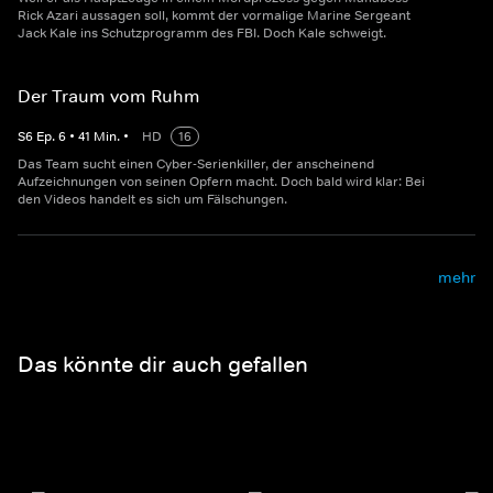
Rick Azari aussagen soll, kommt der vormalige Marine Sergeant
Jack Kale ins Schutzprogramm des FBI. Doch Kale schweigt.
Der Traum vom Ruhm
S
6
Ep.
6
•
41
Min.
•
HD
16
Das Team sucht einen Cyber-Serienkiller, der anscheinend
Aufzeichnungen von seinen Opfern macht. Doch bald wird klar: Bei
den Videos handelt es sich um Fälschungen.
mehr
Das könnte dir auch gefallen