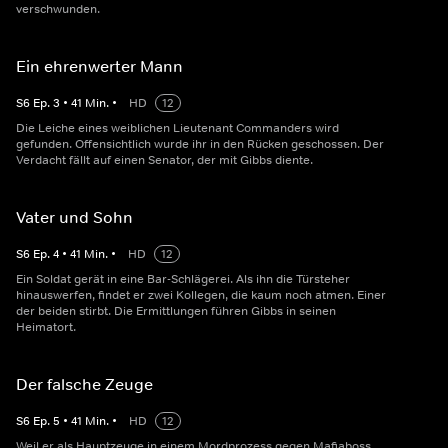
verschwunden.
Ein ehrenwerter Mann
S
6
Ep.
3
•
41
Min.
•
HD
12
Die Leiche eines weiblichen Lieutenant Commanders wird
gefunden. Offensichtlich wurde ihr in den Rücken geschossen. Der
Verdacht fällt auf einen Senator, der mit Gibbs diente.
Vater und Sohn
S
6
Ep.
4
•
41
Min.
•
HD
12
Ein Soldat gerät in eine Bar-Schlägerei. Als ihn die Türsteher
hinauswerfen, findet er zwei Kollegen, die kaum noch atmen. Einer
der beiden stirbt. Die Ermittlungen führen Gibbs in seinen
Heimatort.
Der falsche Zeuge
S
6
Ep.
5
•
41
Min.
•
HD
12
Weil er als Hauptzeuge in einem Mordprozess gegen Mafiaboss