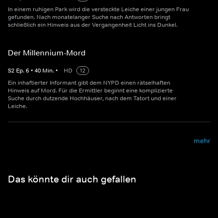
In einem ruhigen Park wird die versteckte Leiche einer jungen Frau
gefunden. Nach monatelanger Suche nach Antworten bringt
schließlich ein Hinweis aus der Vergangenheit Licht ins Dunkel.
Der Millennium-Mord
S
2
Ep.
6
•
40
Min.
•
HD
12
Ein inhaftierter Informant gibt dem NYPD einen rätselhaften
Hinweis auf Mord. Für die Ermittler beginnt eine komplizierte
Suche durch dutzende Hochhäuser, nach dem Tatort und einer
Leiche.
mehr
Das könnte dir auch gefallen