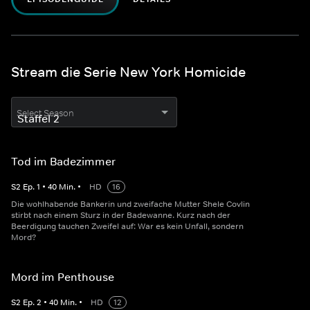
Stream die Serie New York Homicide
Select Season
Tod im Badezimmer
S
2
Ep.
1
•
40
Min.
•
HD
16
Die wohlhabende Bankerin und zweifache Mutter Shele Covlin
stirbt nach einem Sturz in der Badewanne. Kurz nach der
Beerdigung tauchen Zweifel auf: War es kein Unfall, sondern
Mord?
Mord im Penthouse
S
2
Ep.
2
•
40
Min.
•
HD
12