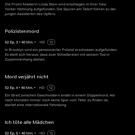
Die Promi-Maklerin Linda Stein wird erschlagen in ihrer New
Yorker Wohnung aufgefunden. Die Spuren am Tatort führen zu der
jungen Assistentin des Opfers.
Polizistenmord
S
2
Ep.
3
•
40
Min.
•
HD
12
In Brooklyn wird ein pensionierter Polizist erschossen aufgefunden.
Es stellt sich heraus, dass zwei Schießereien mit seinem Tod in
Zusammenhang stehen.
Mord verjährt nicht
S
2
Ep.
4
•
40
Min.
•
HD
12
Ein Streit zwischen Geschwistern endet in einem Doppelmord. Als
nach Monaten immer noch keine Spur vom Täter zu finden ist,
startet eine internationale Fahndung.
Ich töte alle Mädchen
S
2
Ep.
5
•
40
Min.
•
HD
12