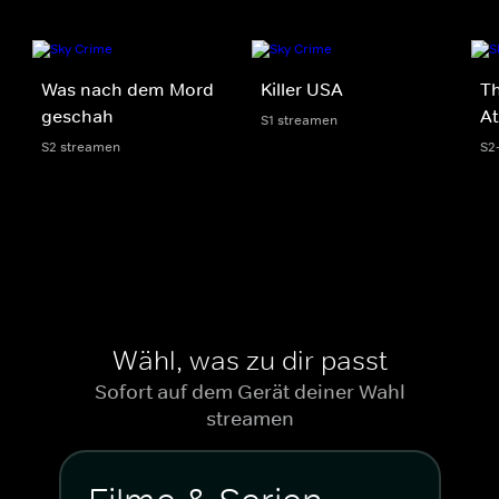
Was nach dem Mord
Killer USA
Th
geschah
At
S1 streamen
S2 streamen
S2
Wähl, was zu dir passt
Sofort auf dem Gerät deiner Wahl
streamen