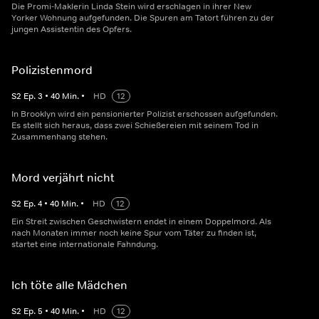
Die Promi-Maklerin Linda Stein wird erschlagen in ihrer New
Yorker Wohnung aufgefunden. Die Spuren am Tatort führen zu der
jungen Assistentin des Opfers.
Polizistenmord
S
2
Ep.
3
•
40
Min.
•
HD
12
In Brooklyn wird ein pensionierter Polizist erschossen aufgefunden.
Es stellt sich heraus, dass zwei Schießereien mit seinem Tod in
Zusammenhang stehen.
Mord verjährt nicht
S
2
Ep.
4
•
40
Min.
•
HD
12
Ein Streit zwischen Geschwistern endet in einem Doppelmord. Als
nach Monaten immer noch keine Spur vom Täter zu finden ist,
startet eine internationale Fahndung.
Ich töte alle Mädchen
S
2
Ep.
5
•
40
Min.
•
HD
12