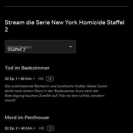
Stream die Serie New York Homicide Staffel
2
Select Season
Tod im Badezimmer
S
2
Ep.
1
•
40
Min.
•
HD
16
Die wohlhabende Bankerin und zweifache Mutter Shele Covlin
stirbt nach einem Sturz in der Badewanne. Kurz nach der
Beerdigung tauchen Zweifel auf: War es kein Unfall, sondern
Mord?
Mord im Penthouse
S
2
Ep.
2
•
40
Min.
•
HD
12