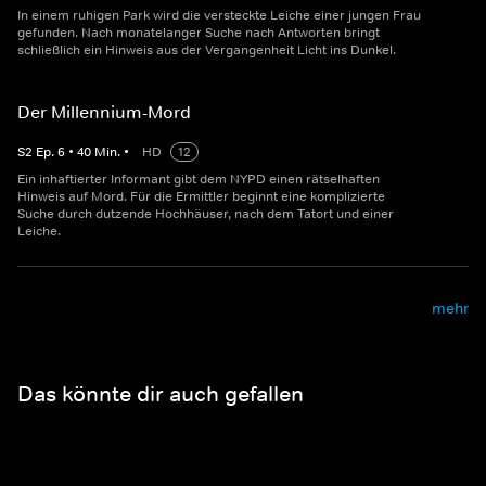
In einem ruhigen Park wird die versteckte Leiche einer jungen Frau
gefunden. Nach monatelanger Suche nach Antworten bringt
schließlich ein Hinweis aus der Vergangenheit Licht ins Dunkel.
Der Millennium-Mord
S
2
Ep.
6
•
40
Min.
•
HD
12
Ein inhaftierter Informant gibt dem NYPD einen rätselhaften
Hinweis auf Mord. Für die Ermittler beginnt eine komplizierte
Suche durch dutzende Hochhäuser, nach dem Tatort und einer
Leiche.
mehr
Das könnte dir auch gefallen