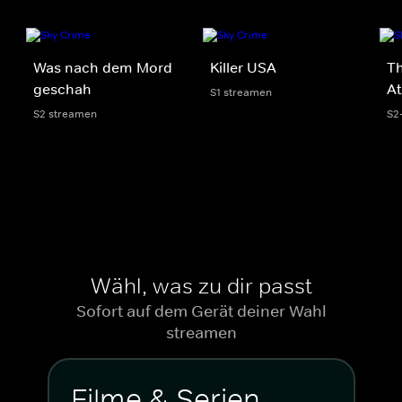
Was nach dem Mord
Killer USA
Th
geschah
At
S1 streamen
S2 streamen
S2
Wähl, was zu dir passt
Sofort auf dem Gerät deiner Wahl
streamen
Filme & Serien