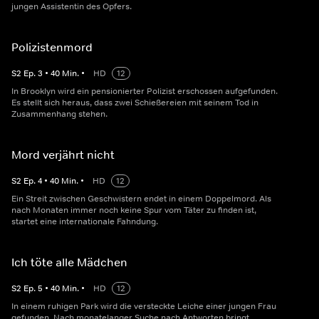
jungen Assistentin des Opfers.
Polizistenmord
S
2
Ep.
3
•
40
Min.
•
HD
12
In Brooklyn wird ein pensionierter Polizist erschossen aufgefunden.
Es stellt sich heraus, dass zwei Schießereien mit seinem Tod in
Zusammenhang stehen.
Mord verjährt nicht
S
2
Ep.
4
•
40
Min.
•
HD
12
Ein Streit zwischen Geschwistern endet in einem Doppelmord. Als
nach Monaten immer noch keine Spur vom Täter zu finden ist,
startet eine internationale Fahndung.
Ich töte alle Mädchen
S
2
Ep.
5
•
40
Min.
•
HD
12
In einem ruhigen Park wird die versteckte Leiche einer jungen Frau
gefunden. Nach monatelanger Suche nach Antworten bringt