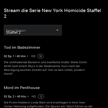
Stream die Serie New York Homicide Staffel
2
Select Season
Tod im Badezimmer
S
2
Ep.
1
•
40
Min.
•
HD
16
Die wohlhabende Bankerin und zweifache Mutter Shele Covlin
stirbt nach einem Sturz in der Badewanne. Kurz nach der
Beerdigung tauchen Zweifel auf: War es kein Unfall, sondern
Mord?
Mord im Penthouse
S
2
Ep.
2
•
40
Min.
•
HD
12
Die Promi-Maklerin Linda Stein wird erschlagen in ihrer New
Yorker Wohnung aufgefunden. Die Spuren am Tatort führen zu der