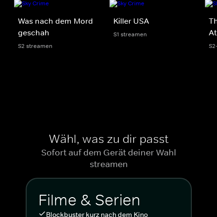
Was nach dem Mord
Killer USA
Th
geschah
At
S1 streamen
S2 streamen
S2
Wähl, was zu dir passt
Sofort auf dem Gerät deiner Wahl
streamen
Filme & Serien
Blockbuster kurz nach dem Kino