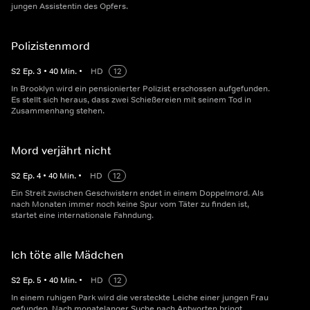
jungen Assistentin des Opfers.
Polizistenmord
S
2
Ep.
3
•
40
Min.
•
HD
12
In Brooklyn wird ein pensionierter Polizist erschossen aufgefunden.
Es stellt sich heraus, dass zwei Schießereien mit seinem Tod in
Zusammenhang stehen.
Mord verjährt nicht
S
2
Ep.
4
•
40
Min.
•
HD
12
Ein Streit zwischen Geschwistern endet in einem Doppelmord. Als
nach Monaten immer noch keine Spur vom Täter zu finden ist,
startet eine internationale Fahndung.
Ich töte alle Mädchen
S
2
Ep.
5
•
40
Min.
•
HD
12
In einem ruhigen Park wird die versteckte Leiche einer jungen Frau
gefunden. Nach monatelanger Suche nach Antworten bringt