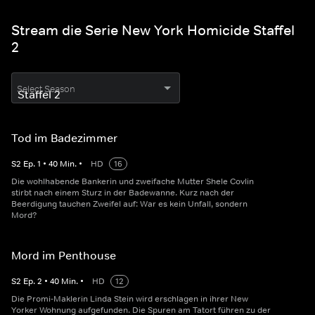
Stream die Serie New York Homicide Staffel
2
Select Season
Tod im Badezimmer
S
2
Ep.
1
•
40
Min.
•
HD
16
Die wohlhabende Bankerin und zweifache Mutter Shele Covlin
stirbt nach einem Sturz in der Badewanne. Kurz nach der
Beerdigung tauchen Zweifel auf: War es kein Unfall, sondern
Mord?
Mord im Penthouse
S
2
Ep.
2
•
40
Min.
•
HD
12
Die Promi-Maklerin Linda Stein wird erschlagen in ihrer New
Yorker Wohnung aufgefunden. Die Spuren am Tatort führen zu der