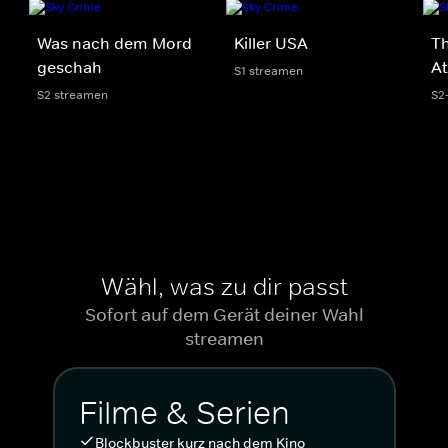
Was nach dem Mord
Killer USA
Th
geschah
At
S1 streamen
S2 streamen
S2
Wähl, was zu dir passt
Sofort auf dem Gerät deiner Wahl
streamen
Filme & Serien
Blockbuster kurz nach dem Kino