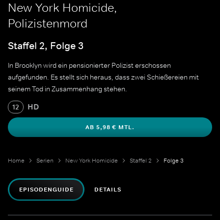
New York Homicide,
Polizistenmord
Staffel 2, Folge 3
In Brooklyn wird ein pensionierter Polizist erschossen
aufgefunden. Es stellt sich heraus, dass zwei Schießereien mit
seinem Tod in Zusammenhang stehen.
HD
12
AB 5,98 € MTL.
Home
Serien
New York Homicide
Staffel 2
Folge 3
EPISODENGUIDE
DETAILS