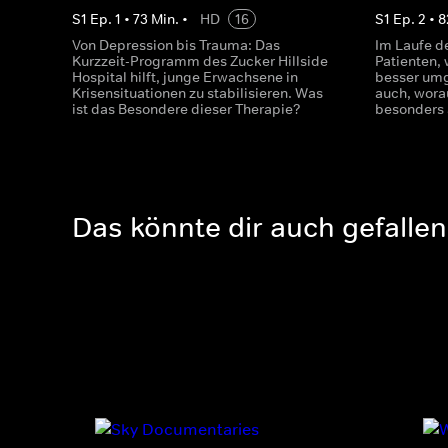
S
1
Ep.
1
•
73
Min.
•
HD
16
S
1
Ep.
2
•
8
Von Depression bis Trauma: Das
Im Laufe d
Kurzzeit-Programm des Zucker Hillside
Patienten, 
Hospital hilft, junge Erwachsene in
besser umg
Krisensituationen zu stabilisieren. Was
auch, worau
ist das Besondere dieser Therapie?
besonders
Das könnte dir auch gefallen