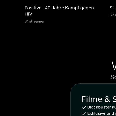
Positive - 40 Jahre Kampf gegen
St
HIV
S2 
S1 streamen
S
Filme & 
Blockbuster k
Exklusive und 