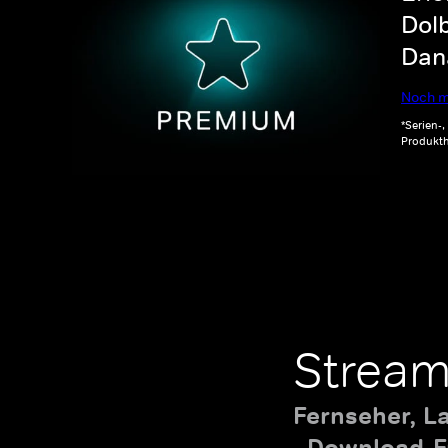
Dolb
Dana
Noch m
*Serien-
Produkth
Stream
Fernseher, L
Download-Fu