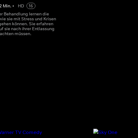
2
Min.
•
HD
16
er Behandlung lernen die
wie sie mit Stress und Krisen
ehen können. Sie erfahren
f sie nach ihrer Entlassung
 achten müssen.