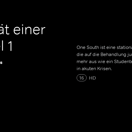
t einer
l 1
One South ist eine statio
die auf die Behandlung ju
mehr aus wie ein Studen
s
in akuten Krisen.
16
HD