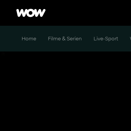
Home
Filme & Serien
Live-Sport