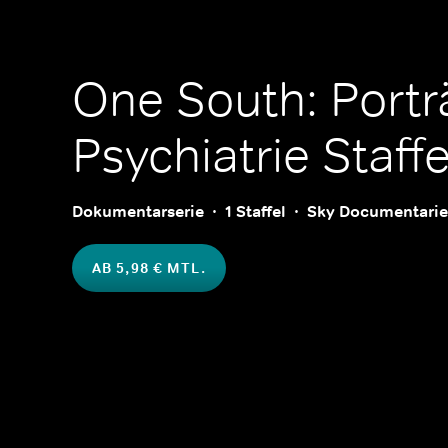
One South: Porträ
Psychiatrie
Staffe
Dokumentarserie
1 Staffel
Sky Documentarie
AB 5,98 € MTL.