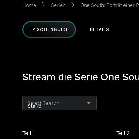
Home
Serien
One South: Porträt einer P
EPISODENGUIDE
DETAILS
Stream die Serie One Sout
Select Season
Teil 1
Teil 2