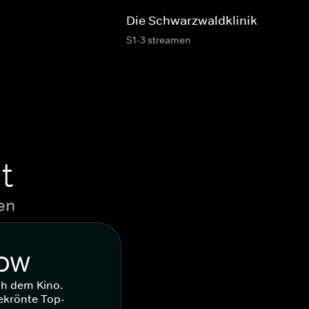
Die Schwarzwaldklinik
S1-3 streamen
t
en
WOW
ch dem Kino.
ekrönte Top-