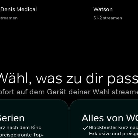
. Denis Medical
Watson
streamen
S1-2 streamen
Wähl, was zu dir pass
ofort auf dem Gerät deiner Wahl stream
Serien
Alles von 
urz nach dem Kino
Blockbuster kurz na
Exklusive und preisg
preisgekrönte Top-