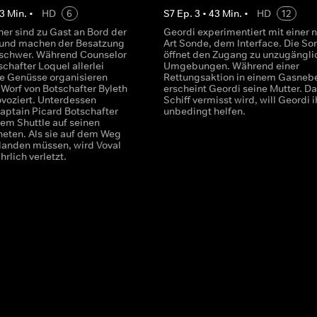
3
Min.
•
HD
6
S
7
Ep.
3
•
43
Min.
•
HD
12
ner sind zu Gast an Bord der
Geordi experimentiert mit einer 
 und machen der Besatzung
Art Sonde, dem Interface. Die So
schwer. Während Counselor
öffnet den Zugang zu unzugängli
tschafter Loquel allerlei
Umgebungen. Während einer
he Genüsse organisieren
Rettungsaktion in einem Gasneb
 Worf von Botschafter Byleth
erscheint Geordi seine Mutter. Da
ovoziert. Unterdessen
Schiff vermisst wird, will Geordi i
Captain Picard Botschafter
unbedingt helfen.
nem Shuttle auf seinen
eten. Als sie auf dem Weg
tlanden müssen, wird Voval
rlich verletzt.