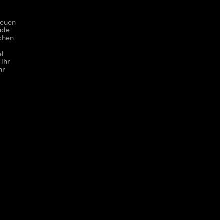
neuen
nde
chen
el
 ihr
hr