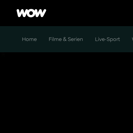
Home
Filme & Serien
Live-Sport