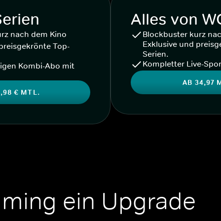
Serien
Alles von 
urz nach dem Kino
Blockbuster kurz na
Exklusive und preisg
preisgekrönte Top-
Serien.
Kompletter Live-Spor
igen Kombi-Abo mit
AB 34,97 
,98 € MTL.
aming ein Upgrade