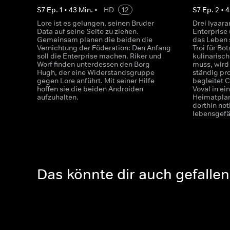
S
7
Ep.
1
•
43
Min.
•
HD
12
S
7
Ep.
2
•
4
Lore ist es gelungen, seinen Bruder
Drei Iyaara
Data auf seine Seite zu ziehen.
Enterprise
Gemeinsam planen die beiden die
das Leben 
Vernichtung der Föderation: Den Anfang
Troi für Bo
soll die Enterprise machen. Riker und
kulinarisc
Worf finden unterdessen den Borg
muss, wird
Hugh, der eine Widerstandsgruppe
ständig pr
gegen Lore anführt. Mit seiner Hilfe
begleitet 
hoffen sie die beiden Androiden
Voval in ei
aufzuhalten.
Heimatplan
dorthin no
lebensgefäh
Das könnte dir auch gefallen