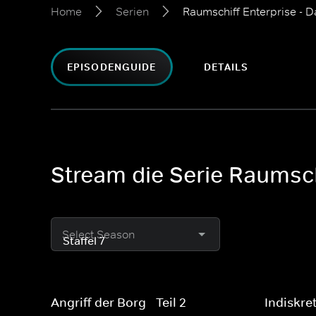
Home
Serien
Raumschiff Enterprise - 
EPISODENGUIDE
DETAILS
Stream die Serie Raumsch
Select Season
Angriff der Borg - Teil 2
Indiskre