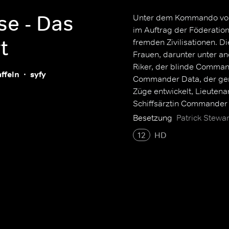
se - Das
Unter dem Kommando von 
im Auftrag der Föderatio
t
fremden Zivilisationen. 
Frauen, darunter unter a
Riker, der blinde Comman
affeln
syfy
Commander Data, der ge
Züge entwickelt, Lieutena
Schiffsärztin Commander 
Lieutenant Commander De
Besetzung
Patrick Stewa
12
HD