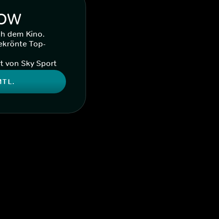
WOW
ch dem Kino.
ekrönte Top-
t von Sky Sport
MTL.