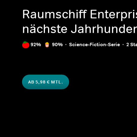
Raumschiff Enterpri
nächste Jahrhunder
92%
90%
Science-Fiction-Serie
2 St
AB 5,98 € MTL.