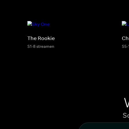
The Rookie
Ch
S1-8 streamen
S5-
S