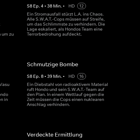
S
8
Ep.
4
•
38
Min.
•
HD
12
Ein Stromausfall stürzt L.A. ins Chaos.
Alle S.W.A.T.-Cops müssen auf Streife,
t
um das Schlimmste zu verhindern. Die
Lage eskaliert, als Hondos Team eine
n um zu
Terrorbedrohung aufdeckt.
Schmutzige Bombe
S
8
Ep.
8
•
39
Min.
•
HD
16
 Vasu
Ein Diebstahl von radioaktivem Material
ruft Hondo und sein S.W.A.T.-Team auf
ondo
den Plan. In einem Wettlauf gegen die
n in
Zeit müssen die Cops einen nuklearen
Anschlag verhindern.
Verdeckte Ermittlung