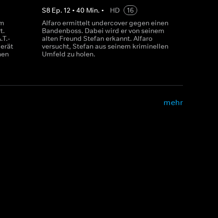
S
8
Ep.
12
•
40
Min.
•
HD
16
em
Alfaro ermittelt undercover gegen einen
t.
Bandenboss. Dabei wird er von seinem
.T.-
alten Freund Stefan erkannt. Alfaro
erät
versucht, Stefan aus seinem kriminellen
hen
Umfeld zu holen.
mehr