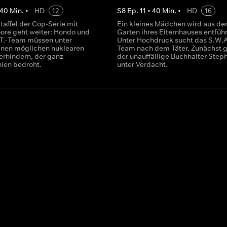
40
Min.
•
HD
12
S
8
Ep.
11
•
40
Min.
•
HD
16
taffel der Cop-Serie mit
Ein kleines Mädchen wird aus d
re geht weiter: Hondo und
Garten ihres Elternhauses entführ
.T.-Team müssen unter
Unter Hochdruck sucht das S.W.A
nen möglichen nuklearen
Team nach dem Täter. Zunächst g
erhindern, der ganz
der unauffällige Buchhalter Step
nien bedroht.
unter Verdacht.