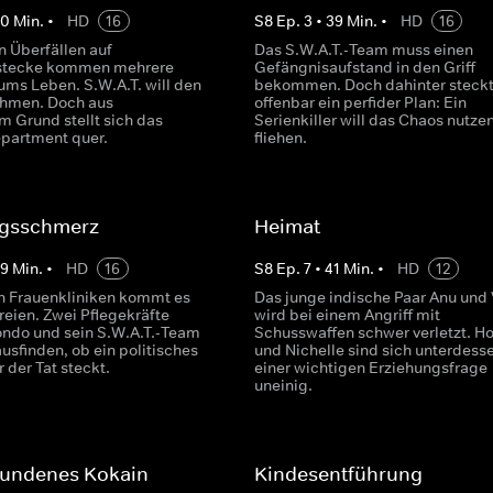
40
Min.
•
HD
16
S
8
Ep.
3
•
39
Min.
•
HD
16
n Überfällen auf
Das S.W.A.T.-Team muss einen
stecke kommen mehrere
Gefängnisaufstand in den Griff
ms Leben. S.W.A.T. will den
bekommen. Doch dahinter steck
ehmen. Doch aus
offenbar ein perfider Plan: Ein
m Grund stellt sich das
Serienkiller will das Chaos nutze
epartment quer.
fliehen.
gsschmerz
Heimat
39
Min.
•
HD
16
S
8
Ep.
7
•
41
Min.
•
HD
12
n Frauenkliniken kommt es
Das junge indische Paar Anu und
reien. Zwei Pflegekräfte
wird bei einem Angriff mit
ondo und sein S.W.A.T.-Team
Schusswaffen schwer verletzt. H
usfinden, ob ein politisches
und Nichelle sind sich unterdesse
r der Tat steckt.
einer wichtigen Erziehungsfrage
uneinig.
undenes Kokain
Kindesentführung