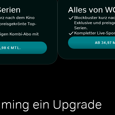
Serien
Alles von 
urz nach dem Kino
Blockbuster kurz na
Exklusive und preisg
preisgekrönte Top-
Serien.
Kompletter Live-Spor
igen Kombi-Abo mit
AB 34,97 
,98 € MTL.
aming ein Upgrade