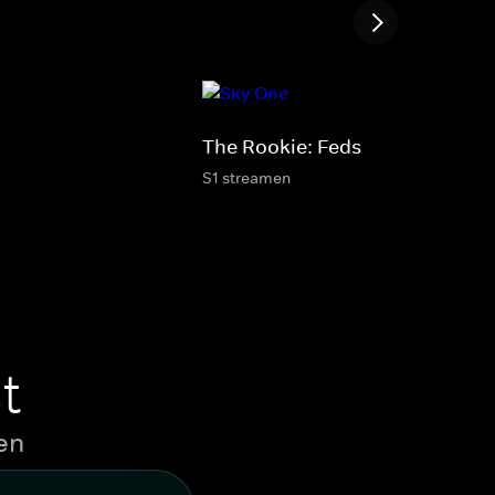
The Rookie: Feds
S1 streamen
t
en