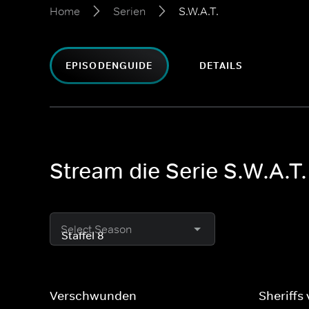
Home
Serien
S.W.A.T.
EPISODENGUIDE
DETAILS
Stream die Serie S.W.A.T.
Select Season
Verschwunden
Sheriffs 