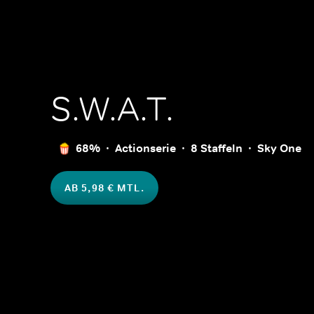
S.W.A.T.
68%
Actionserie
8 Staffeln
Sky One
AB 5,98 € MTL.