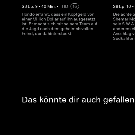
S
8
Ep.
9
•
40
Min.
•
HD
16
S
8
Ep.
10
•
Hondo erfährt, dass ein Kopfgeld von
Die achte S
einer Million Dollar auf ihn ausgesetzt
Shemar Moo
ist. Er macht sich mit seinem Team auf
sein S.W.A
die Jagd nach dem geheimnisvollen
anderem ei
Feind, der dahintersteckt.
Anschlag v
Südkalifor
Das könnte dir auch gefallen