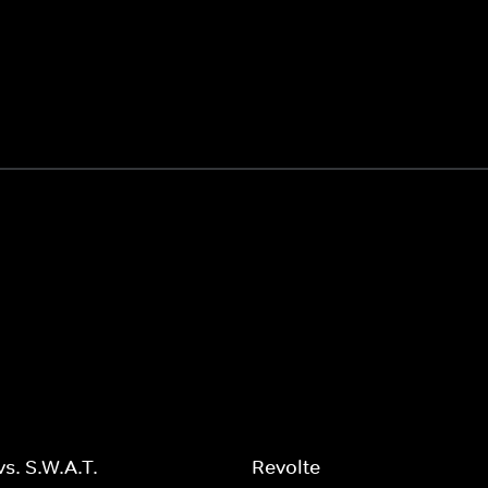
vs. S.W.A.T.
Revolte