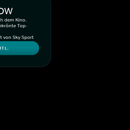
WOW
ch dem Kino.
ekrönte Top-
t von Sky Sport
MTL.