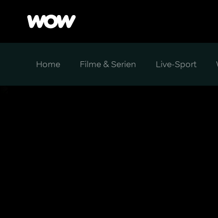
Home
Filme & Serien
Live-Sport