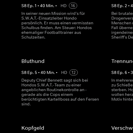
S
8
Ep.
1
•
40
Min.
•
HD
16
S
8
Ep.
2
•
In seiner neuen Mission wird's für
Bei brutale
S.W.A.T.-Einsatzleiter Hondo
Drogenver
persönlich. Er muss einen vermissten
Menschen u
Schulbus finden. Am Steuer: Hondos
Fall übern
ehemaliger Footballtrainer aus
irgendeine
Schulzeiten.
Sheriff's D
Bluthund
Trennun
S
8
Ep.
5
•
40
Min.
•
HD
12
S
8
Ep.
6
•
Deputy Chief Bennett sagt sich bei
In mehrere
Hondos S.W.A.T.-Team zu einer
zu Schieße
angeblichen Routinekontrolle an -
sterben. H
gerade als die Cops einem
wollen hera
berüchtigten Kartellboss auf den Fersen
Motiv hinte
sind.
Kopfgeld
Verschw