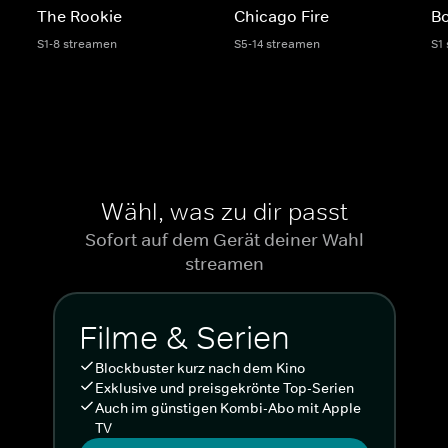
The Rookie
Chicago Fire
Bo
S1-8 streamen
S5-14 streamen
S1
Wähl, was zu dir passt
Sofort auf dem Gerät deiner Wahl
streamen
Filme & Serien
Blockbuster kurz nach dem Kino
Exklusive und preisgekrönte Top-Serien
Auch im günstigen Kombi-Abo mit Apple
TV