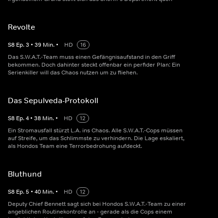
Revolte
S
8
Ep.
3
•
39
Min.
•
HD
16
Das S.W.A.T.-Team muss einen Gefängnisaufstand in den Griff
bekommen. Doch dahinter steckt offenbar ein perfider Plan: Ein
Serienkiller will das Chaos nutzen um zu fliehen.
Das Sepulveda-Protokoll
S
8
Ep.
4
•
38
Min.
•
HD
12
Ein Stromausfall stürzt L.A. ins Chaos. Alle S.W.A.T.-Cops müssen
auf Streife, um das Schlimmste zu verhindern. Die Lage eskaliert,
als Hondos Team eine Terrorbedrohung aufdeckt.
Bluthund
S
8
Ep.
5
•
40
Min.
•
HD
12
Deputy Chief Bennett sagt sich bei Hondos S.W.A.T.-Team zu einer
angeblichen Routinekontrolle an - gerade als die Cops einem