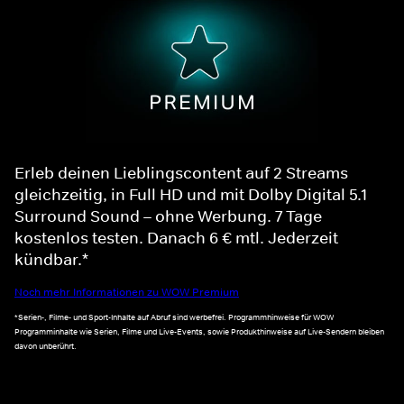
Erleb deinen Lieblingscontent auf 2 Streams
gleichzeitig, in Full HD und mit Dolby Digital 5.1
Surround Sound – ohne Werbung. 7 Tage
kostenlos testen. Danach 6 € mtl. Jederzeit
kündbar.*
Noch mehr Informationen zu WOW Premium
*Serien-, Filme- und Sport-Inhalte auf Abruf sind werbefrei. Programmhinweise für WOW
Programminhalte wie Serien, Filme und Live-Events, sowie Produkthinweise auf Live-Sendern bleiben
davon unberührt.