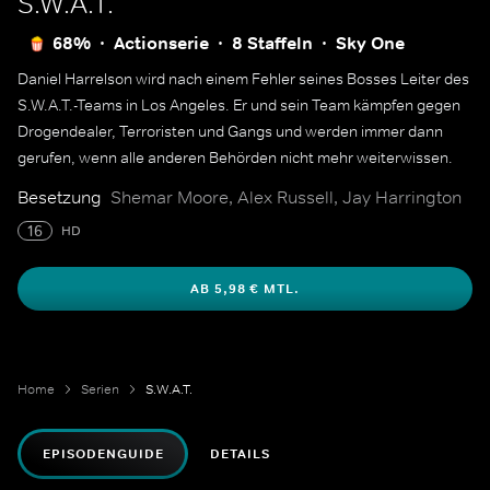
S.W.A.T.
68%
Actionserie
8 Staffeln
Sky One
Daniel Harrelson wird nach einem Fehler seines Bosses Leiter des
S.W.A.T.-Teams in Los Angeles. Er und sein Team kämpfen gegen
Drogendealer, Terroristen und Gangs und werden immer dann
gerufen, wenn alle anderen Behörden nicht mehr weiterwissen.
Besetzung
Shemar Moore, Alex Russell, Jay Harrington
16
HD
AB 5,98 € MTL.
Home
Serien
S.W.A.T.
EPISODENGUIDE
DETAILS