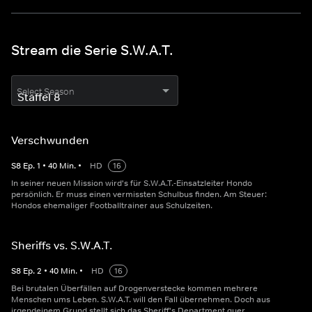
Stream die Serie S.W.A.T.
Select Season
Verschwunden
S
8
Ep.
1
•
40
Min.
•
HD
16
In seiner neuen Mission wird's für S.W.A.T.-Einsatzleiter Hondo
persönlich. Er muss einen vermissten Schulbus finden. Am Steuer:
Hondos ehemaliger Footballtrainer aus Schulzeiten.
Sheriffs vs. S.W.A.T.
S
8
Ep.
2
•
40
Min.
•
HD
16
Bei brutalen Überfällen auf Drogenverstecke kommen mehrere
Menschen ums Leben. S.W.A.T. will den Fall übernehmen. Doch aus
irgendeinem Grund stellt sich das Sheriff's Department quer.