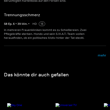
berüchtigten Kartellboss auf den Fersen sind.
Trennungsschmerz
S
8
Ep.
6
•
39
Min.
•
HD
16
In mehreren Frauenkliniken kommt es zu Schießereien. Zwei
Pflegekräfte sterben. Hondo und sein S.W.A.T.-Team wollen
herausfinden, ob ein politisches Motiv hinter der Tat steckt.
mehr
Das könnte dir auch gefallen