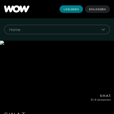
LOSLEGEN
EINLOGGEN
S.W.A.T.
S1-8 streamen