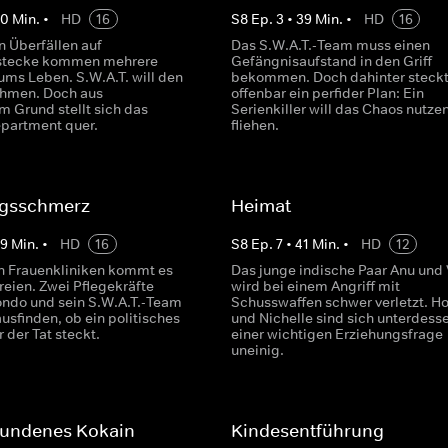
40
Min.
•
HD
16
S
8
Ep.
3
•
39
Min.
•
HD
16
n Überfällen auf
Das S.W.A.T.-Team muss einen
stecke kommen mehrere
Gefängnisaufstand in den Griff
ms Leben. S.W.A.T. will den
bekommen. Doch dahinter steck
ehmen. Doch aus
offenbar ein perfider Plan: Ein
m Grund stellt sich das
Serienkiller will das Chaos nutze
epartment quer.
fliehen.
gsschmerz
Heimat
39
Min.
•
HD
16
S
8
Ep.
7
•
41
Min.
•
HD
12
n Frauenkliniken kommt es
Das junge indische Paar Anu und
reien. Zwei Pflegekräfte
wird bei einem Angriff mit
ondo und sein S.W.A.T.-Team
Schusswaffen schwer verletzt. H
usfinden, ob ein politisches
und Nichelle sind sich unterdesse
r der Tat steckt.
einer wichtigen Erziehungsfrage
uneinig.
undenes Kokain
Kindesentführung