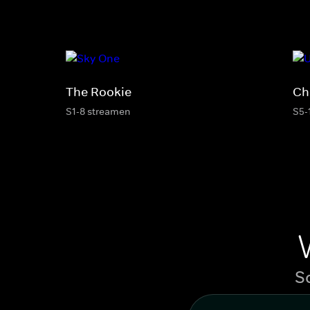
The Rookie
Ch
S1-8 streamen
S5-
S