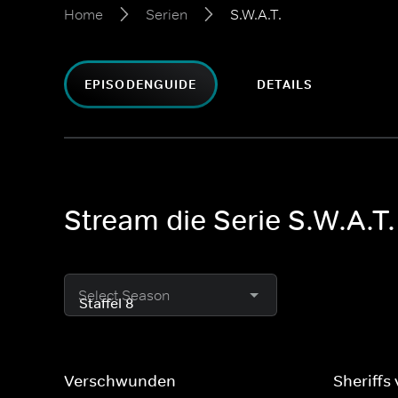
Home
Serien
S.W.A.T.
EPISODENGUIDE
DETAILS
Stream die Serie S.W.A.T.
Select Season
Verschwunden
Sheriffs 