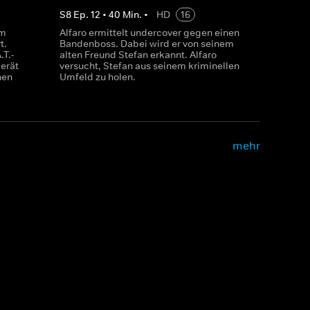
S
8
Ep.
12
•
40
Min.
•
HD
16
em
Alfaro ermittelt undercover gegen einen
t.
Bandenboss. Dabei wird er von seinem
.T.-
alten Freund Stefan erkannt. Alfaro
erät
versucht, Stefan aus seinem kriminellen
hen
Umfeld zu holen.
mehr