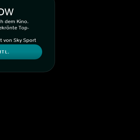
WOW
ch dem Kino.
ekrönte Top-
t von Sky Sport
MTL.