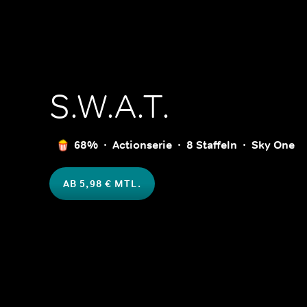
S.W.A.T.
68%
Actionserie
8 Staffeln
Sky One
AB 5,98 € MTL.