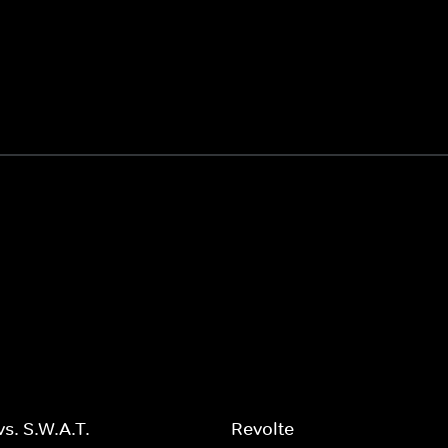
vs. S.W.A.T.
Revolte