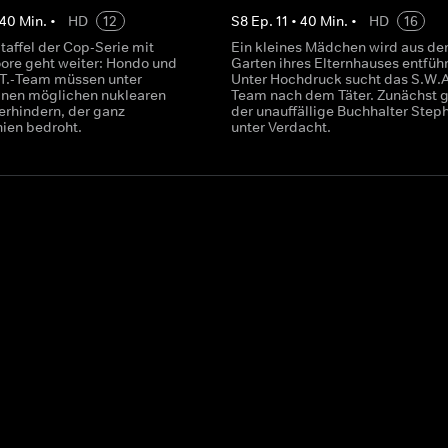
40
Min.
•
HD
12
S
8
Ep.
11
•
40
Min.
•
HD
16
taffel der Cop-Serie mit
Ein kleines Mädchen wird aus d
re geht weiter: Hondo und
Garten ihres Elternhauses entführ
.T.-Team müssen unter
Unter Hochdruck sucht das S.W.A
nen möglichen nuklearen
Team nach dem Täter. Zunächst g
erhindern, der ganz
der unauffällige Buchhalter Step
nien bedroht.
unter Verdacht.