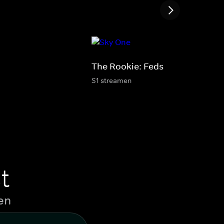
The Rookie: Feds
S1 streamen
t
en