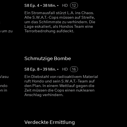
S
8
Ep.
4
•
38
Min.
•
HD
12
Ein Stromausfall stürzt L.A. ins Chaos.
Alle S.W.A.T.-Cops müssen auf Streife,
t
um das Schlimmste zu verhindern. Die
Lage eskaliert, als Hondos Team eine
n um zu
Terrorbedrohung aufdeckt.
Schmutzige Bombe
S
8
Ep.
8
•
39
Min.
•
HD
16
 Vasu
Ein Diebstahl von radioaktivem Material
ruft Hondo und sein S.W.A.T.-Team auf
ondo
den Plan. In einem Wettlauf gegen die
n in
Zeit müssen die Cops einen nuklearen
Anschlag verhindern.
Verdeckte Ermittlung