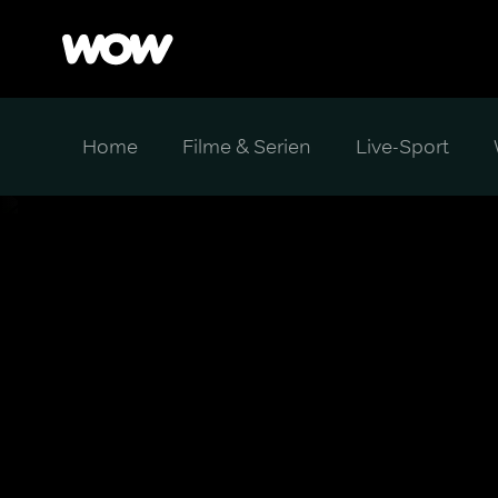
Home
Filme & Serien
Live-Sport