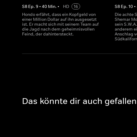
S
8
Ep.
9
•
40
Min.
•
HD
16
S
8
Ep.
10
•
Hondo erfährt, dass ein Kopfgeld von
Die achte S
einer Million Dollar auf ihn ausgesetzt
Shemar Moo
ist. Er macht sich mit seinem Team auf
sein S.W.A
die Jagd nach dem geheimnisvollen
anderem ei
Feind, der dahintersteckt.
Anschlag v
Südkalifor
Das könnte dir auch gefallen