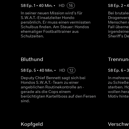
S
8
Ep.
1
•
40
Min.
•
HD
16
S
8
Ep.
2
•
In seiner neuen Mission wird's für
Bei brutale
S.W.A.T.-Einsatzleiter Hondo
Drogenver
persönlich. Er muss einen vermissten
Menschen u
Schulbus finden. Am Steuer: Hondos
Fall übern
ehemaliger Footballtrainer aus
irgendeine
Schulzeiten.
Sheriff's D
Bluthund
Trennun
S
8
Ep.
5
•
40
Min.
•
HD
12
S
8
Ep.
6
•
Deputy Chief Bennett sagt sich bei
In mehrere
Hondos S.W.A.T.-Team zu einer
zu Schieße
angeblichen Routinekontrolle an -
sterben. H
gerade als die Cops einem
wollen hera
berüchtigten Kartellboss auf den Fersen
Motiv hinte
sind.
Kopfgeld
Verschw