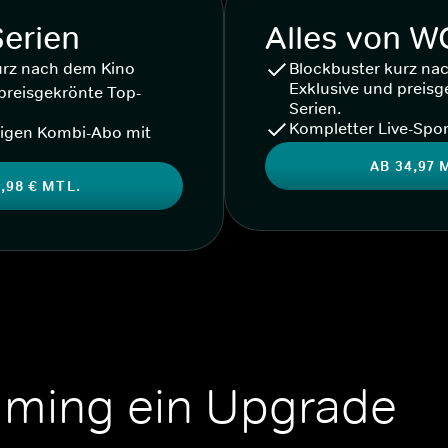
Serien
Alles von 
urz nach dem Kino
Blockbuster kurz na
Exklusive und preisg
preisgekrönte Top-
Serien.
Kompletter Live-Spor
igen Kombi-Abo mit
AB 34,97 
,98 € MTL.
aming ein Upgrade