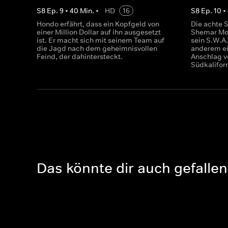
S
8
Ep.
9
•
40
Min.
•
HD
16
S
8
Ep.
10
•
Hondo erfährt, dass ein Kopfgeld von
Die achte S
einer Million Dollar auf ihn ausgesetzt
Shemar Moo
ist. Er macht sich mit seinem Team auf
sein S.W.A
die Jagd nach dem geheimnisvollen
anderem ei
Feind, der dahintersteckt.
Anschlag v
Südkalifor
Das könnte dir auch gefallen