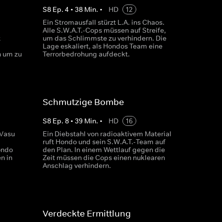
S
8
Ep.
4
•
38
Min.
•
HD
12
Ein Stromausfall stürzt L.A. ins Chaos.
Alle S.W.A.T.-Cops müssen auf Streife,
t
um das Schlimmste zu verhindern. Die
Lage eskaliert, als Hondos Team eine
n um zu
Terrorbedrohung aufdeckt.
Schmutzige Bombe
S
8
Ep.
8
•
39
Min.
•
HD
16
 Vasu
Ein Diebstahl von radioaktivem Material
ruft Hondo und sein S.W.A.T.-Team auf
ondo
den Plan. In einem Wettlauf gegen die
n in
Zeit müssen die Cops einen nuklearen
Anschlag verhindern.
Verdeckte Ermittlung