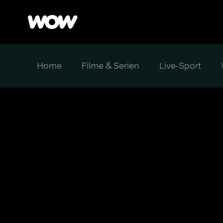
Home
Filme & Serien
Live-Sport