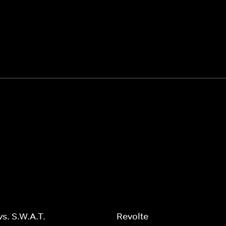
vs. S.W.A.T.
Revolte