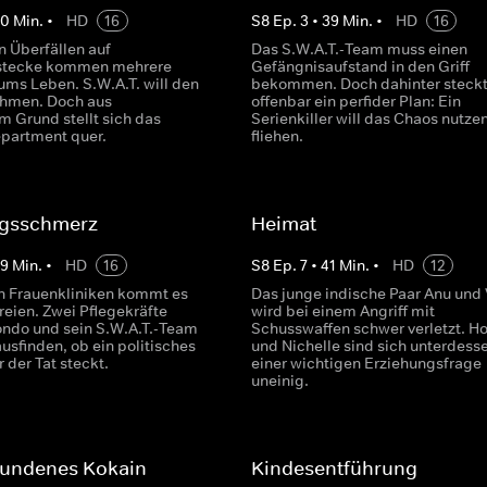
40
Min.
•
HD
16
S
8
Ep.
3
•
39
Min.
•
HD
16
n Überfällen auf
Das S.W.A.T.-Team muss einen
stecke kommen mehrere
Gefängnisaufstand in den Griff
ms Leben. S.W.A.T. will den
bekommen. Doch dahinter steck
ehmen. Doch aus
offenbar ein perfider Plan: Ein
m Grund stellt sich das
Serienkiller will das Chaos nutze
epartment quer.
fliehen.
gsschmerz
Heimat
39
Min.
•
HD
16
S
8
Ep.
7
•
41
Min.
•
HD
12
n Frauenkliniken kommt es
Das junge indische Paar Anu und
reien. Zwei Pflegekräfte
wird bei einem Angriff mit
ondo und sein S.W.A.T.-Team
Schusswaffen schwer verletzt. H
usfinden, ob ein politisches
und Nichelle sind sich unterdesse
r der Tat steckt.
einer wichtigen Erziehungsfrage
uneinig.
undenes Kokain
Kindesentführung