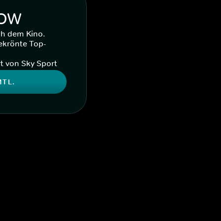
WOW
ch dem Kino.
ekrönte Top-
t von Sky Sport
MTL.