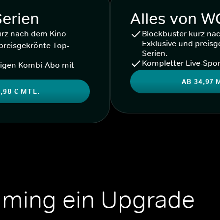
Serien
Alles von 
urz nach dem Kino
Blockbuster kurz na
Exklusive und preisg
preisgekrönte Top-
Serien.
Kompletter Live-Spor
igen Kombi-Abo mit
AB 34,97 
,98 € MTL.
aming ein Upgrade