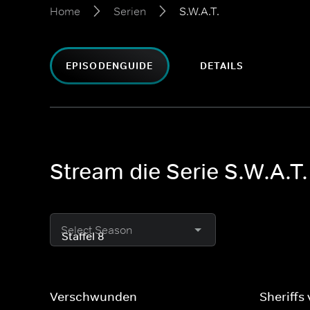
Home
Serien
S.W.A.T.
EPISODENGUIDE
DETAILS
Stream die Serie S.W.A.T.
Select Season
Verschwunden
Sheriffs 