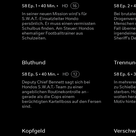
S
8
Ep.
1
•
40
Min.
•
HD
16
S
8
Ep.
2
•
In seiner neuen Mission wird's für
Bei brutale
S.W.A.T.-Einsatzleiter Hondo
Drogenver
persönlich. Er muss einen vermissten
Menschen u
Schulbus finden. Am Steuer: Hondos
Fall übern
ehemaliger Footballtrainer aus
irgendeine
Schulzeiten.
Sheriff's D
Bluthund
Trennun
S
8
Ep.
5
•
40
Min.
•
HD
12
S
8
Ep.
6
•
Deputy Chief Bennett sagt sich bei
In mehrere
Hondos S.W.A.T.-Team zu einer
zu Schieße
angeblichen Routinekontrolle an -
sterben. H
gerade als die Cops einem
wollen hera
berüchtigten Kartellboss auf den Fersen
Motiv hinte
sind.
Kopfgeld
Verschw