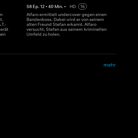
S
8
Ep.
12
•
40
Min.
•
HD
16
em
Alfaro ermittelt undercover gegen einen
t.
Bandenboss. Dabei wird er von seinem
.T.-
alten Freund Stefan erkannt. Alfaro
erät
versucht, Stefan aus seinem kriminellen
hen
Umfeld zu holen.
mehr