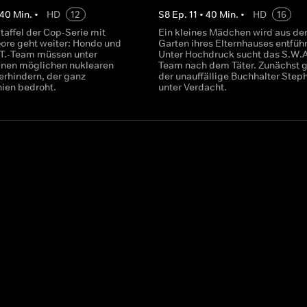
40
Min.
•
HD
12
S
8
Ep.
11
•
40
Min.
•
HD
16
taffel der Cop-Serie mit
Ein kleines Mädchen wird aus d
re geht weiter: Hondo und
Garten ihres Elternhauses entführ
.T.-Team müssen unter
Unter Hochdruck sucht das S.W.A
nen möglichen nuklearen
Team nach dem Täter. Zunächst g
erhindern, der ganz
der unauffällige Buchhalter Step
nien bedroht.
unter Verdacht.