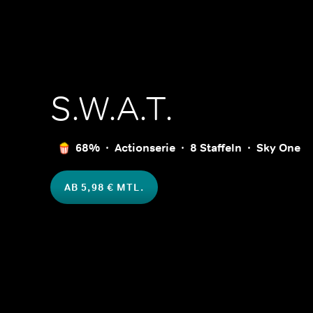
S.W.A.T.
68%
Actionserie
8 Staffeln
Sky One
AB 5,98 € MTL.