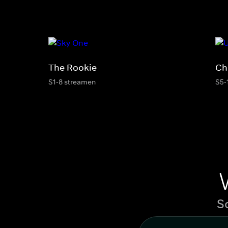
The Rookie
Ch
S1-8 streamen
S5-
S