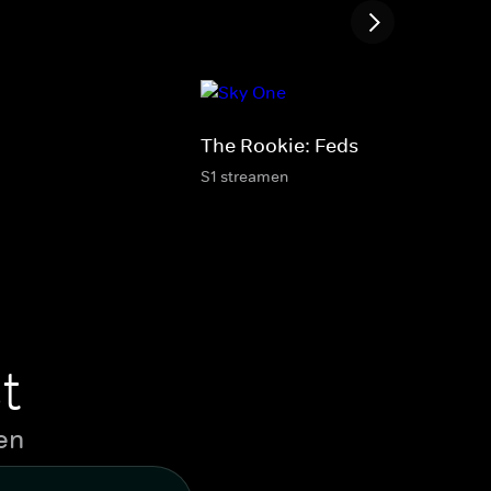
The Rookie: Feds
S1 streamen
t
en