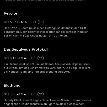
Revolte
S
8
Ep.
3
•
39
Min.
•
HD
16
Das S.W.A.T.-Team muss einen Gefängnisaufstand in den Griff
bekommen. Doch dahinter steckt offenbar ein perfider Plan: Ein
Serienkiller will das Chaos nutzen um zu fliehen.
Das Sepulveda-Protokoll
S
8
Ep.
4
•
38
Min.
•
HD
12
Ein Stromausfall stürzt L.A. ins Chaos. Alle S.W.A.T.-Cops müssen
auf Streife, um das Schlimmste zu verhindern. Die Lage eskaliert,
als Hondos Team eine Terrorbedrohung aufdeckt.
Bluthund
S
8
Ep.
5
•
40
Min.
•
HD
12
Deputy Chief Bennett sagt sich bei Hondos S.W.A.T.-Team zu einer
angeblichen Routinekontrolle an - gerade als die Cops einem