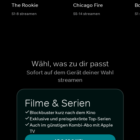
The Rookie
Chicago Fire
Bo
S1-8 streamen
S5-14 streamen
S1
Wähl, was zu dir passt
Sofort auf dem Gerät deiner Wahl
streamen
Filme & Serien
Blockbuster kurz nach dem Kino
Exklusive und preisgekrönte Top-Serien
Auch im günstigen Kombi-Abo mit Apple
TV