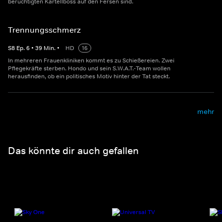
berüchtigten Kartellboss auf den Fersen sind.
Trennungsschmerz
S
8
Ep.
6
•
39
Min.
•
HD
16
In mehreren Frauenkliniken kommt es zu Schießereien. Zwei
Pflegekräfte sterben. Hondo und sein S.W.A.T.-Team wollen
herausfinden, ob ein politisches Motiv hinter der Tat steckt.
mehr
Das könnte dir auch gefallen