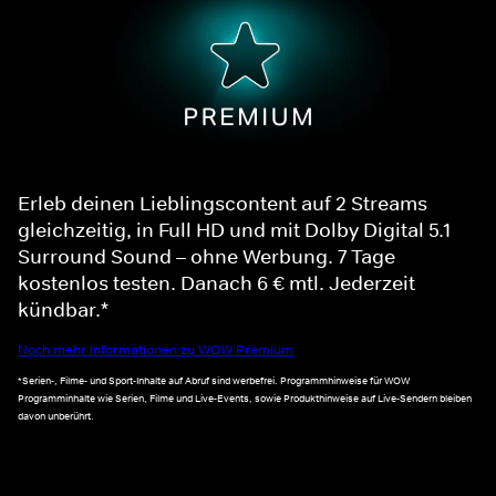
Erleb deinen Lieblingscontent auf 2 Streams
gleichzeitig, in Full HD und mit Dolby Digital 5.1
Surround Sound – ohne Werbung. 7 Tage
kostenlos testen. Danach 6 € mtl. Jederzeit
kündbar.*
Noch mehr Informationen zu WOW Premium
*Serien-, Filme- und Sport-Inhalte auf Abruf sind werbefrei. Programmhinweise für WOW
Programminhalte wie Serien, Filme und Live-Events, sowie Produkthinweise auf Live-Sendern bleiben
davon unberührt.