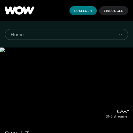
LOSLEGEN
EINLOGGEN
S.W.A.T.
S1-8 streamen