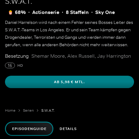
S.W.A.T.
68%
Actionserie
8 Staffeln
Sky One
Daniel Harrelson wird nach einem Fehler seines Bosses Leiter des
S.W.A.T.-Teams in Los Angeles. Er und sein Team kämpfen gegen
Drogendealer, Terroristen und Gangs und werden immer dann
gerufen, wenn alle anderen Behörden nicht mehr weiterwissen.
Besetzung
Shemar Moore, Alex Russell, Jay Harrington
16
HD
AB 5,98 € MTL.
Home
Serien
S.W.A.T.
EPISODENGUIDE
DETAILS