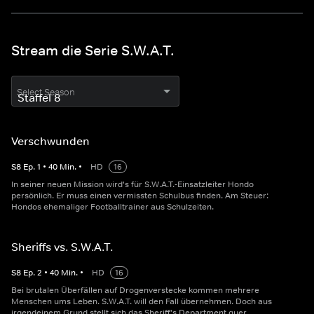
Stream die Serie S.W.A.T.
Select Season
Verschwunden
S
8
Ep.
1
•
40
Min.
•
HD
16
In seiner neuen Mission wird's für S.W.A.T.-Einsatzleiter Hondo
persönlich. Er muss einen vermissten Schulbus finden. Am Steuer:
Hondos ehemaliger Footballtrainer aus Schulzeiten.
Sheriffs vs. S.W.A.T.
S
8
Ep.
2
•
40
Min.
•
HD
16
Bei brutalen Überfällen auf Drogenverstecke kommen mehrere
Menschen ums Leben. S.W.A.T. will den Fall übernehmen. Doch aus
irgendeinem Grund stellt sich das Sheriff's Department quer.