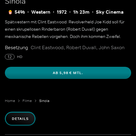
Sinola
54%
Western
1972
1h 23m
Sky Cinema
Spätwestern mit Clint Eastwood: Revolverheld Joe Kidd soll für
einen skrupellosen Rinderbaron (Robert Duvall) gegen
mexikanische Rebellen vorgehen. Doch ihm kommen Zweifel.
Besetzung
Clint Eastwood, Robert Duvall, John Saxon
12
HD
AB 5,98 € MTL.
Home
Filme
Sinola
DETAILS