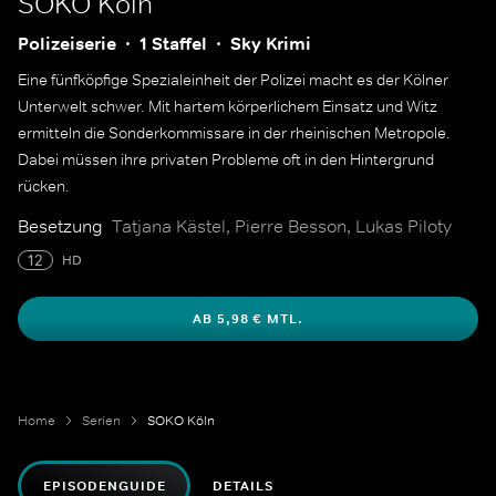
SOKO Köln
Polizeiserie
1 Staffel
Sky Krimi
Eine fünfköpfige Spezialeinheit der Polizei macht es der Kölner
Unterwelt schwer. Mit hartem körperlichem Einsatz und Witz
ermitteln die Sonderkommissare in der rheinischen Metropole.
Dabei müssen ihre privaten Probleme oft in den Hintergrund
rücken.
Besetzung
Tatjana Kästel, Pierre Besson, Lukas Piloty
12
HD
AB 5,98 € MTL.
Home
Serien
SOKO Köln
EPISODENGUIDE
DETAILS