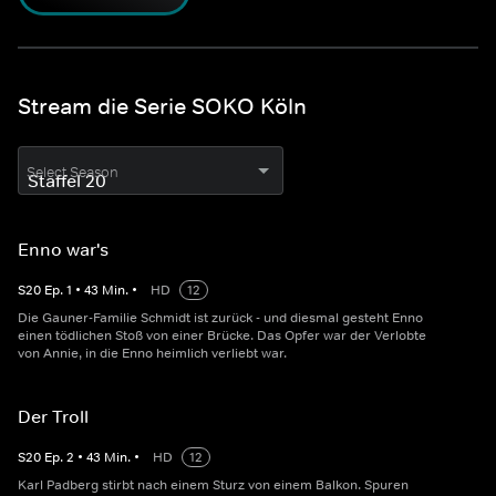
Stream die Serie SOKO Köln
Select Season
Enno war's
S
20
Ep.
1
•
43
Min.
•
HD
12
Die Gauner-Familie Schmidt ist zurück - und diesmal gesteht Enno
einen tödlichen Stoß von einer Brücke. Das Opfer war der Verlobte
von Annie, in die Enno heimlich verliebt war.
Der Troll
S
20
Ep.
2
•
43
Min.
•
HD
12
Karl Padberg stirbt nach einem Sturz von einem Balkon. Spuren