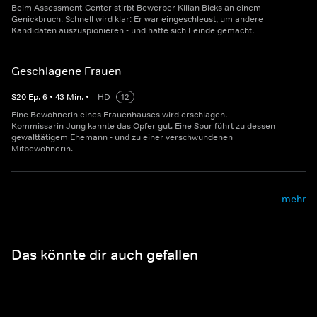
Beim Assessment-Center stirbt Bewerber Kilian Bicks an einem
Genickbruch. Schnell wird klar: Er war eingeschleust, um andere
Kandidaten auszuspionieren - und hatte sich Feinde gemacht.
Geschlagene Frauen
S
20
Ep.
6
•
43
Min.
•
HD
12
Eine Bewohnerin eines Frauenhauses wird erschlagen.
Kommissarin Jung kannte das Opfer gut. Eine Spur führt zu dessen
gewalttätigem Ehemann - und zu einer verschwundenen
Mitbewohnerin.
mehr
Das könnte dir auch gefallen