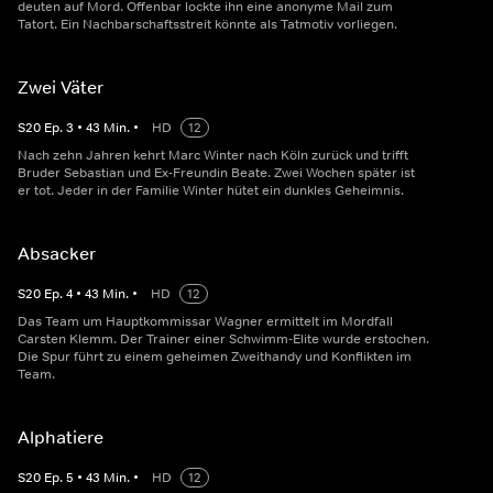
deuten auf Mord. Offenbar lockte ihn eine anonyme Mail zum
Tatort. Ein Nachbarschaftsstreit könnte als Tatmotiv vorliegen.
Zwei Väter
S
20
Ep.
3
•
43
Min.
•
HD
12
Nach zehn Jahren kehrt Marc Winter nach Köln zurück und trifft
Bruder Sebastian und Ex-Freundin Beate. Zwei Wochen später ist
er tot. Jeder in der Familie Winter hütet ein dunkles Geheimnis.
Absacker
S
20
Ep.
4
•
43
Min.
•
HD
12
Das Team um Hauptkommissar Wagner ermittelt im Mordfall
Carsten Klemm. Der Trainer einer Schwimm-Elite wurde erstochen.
Die Spur führt zu einem geheimen Zweithandy und Konflikten im
Team.
Alphatiere
S
20
Ep.
5
•
43
Min.
•
HD
12