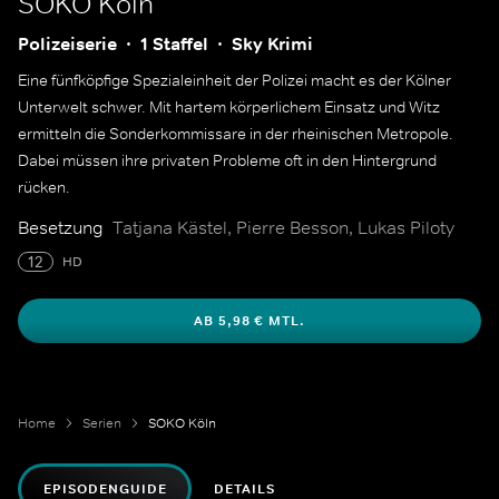
SOKO Köln
Polizeiserie
1 Staffel
Sky Krimi
Eine fünfköpfige Spezialeinheit der Polizei macht es der Kölner
Unterwelt schwer. Mit hartem körperlichem Einsatz und Witz
ermitteln die Sonderkommissare in der rheinischen Metropole.
Dabei müssen ihre privaten Probleme oft in den Hintergrund
rücken.
Besetzung
Tatjana Kästel, Pierre Besson, Lukas Piloty
12
HD
AB 5,98 € MTL.
Home
Serien
SOKO Köln
EPISODENGUIDE
DETAILS