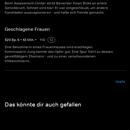
Beim Assessment-Center stirbt Bewerber Kilian Bicks an einem
Genickbruch. Schnell wird klar: Er war eingeschleust, um andere
Kandidaten auszuspionieren - und hatte sich Feinde gemacht.
Geschlagene Frauen
S
20
Ep.
6
•
43
Min.
•
HD
12
Eine Bewohnerin eines Frauenhauses wird erschlagen.
Kommissarin Jung kannte das Opfer gut. Eine Spur führt zu dessen
gewalttätigem Ehemann - und zu einer verschwundenen
Mitbewohnerin.
mehr
Das könnte dir auch gefallen