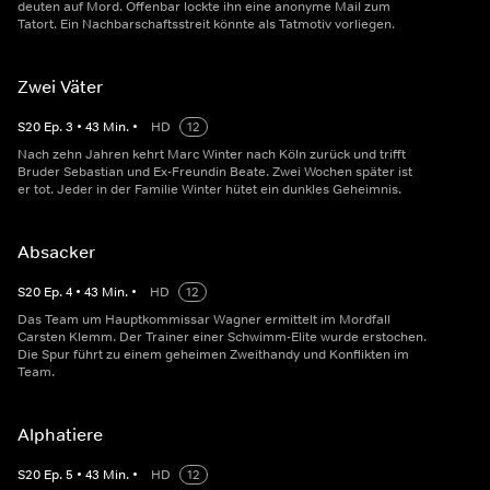
deuten auf Mord. Offenbar lockte ihn eine anonyme Mail zum
Tatort. Ein Nachbarschaftsstreit könnte als Tatmotiv vorliegen.
Zwei Väter
S
20
Ep.
3
•
43
Min.
•
HD
12
Nach zehn Jahren kehrt Marc Winter nach Köln zurück und trifft
Bruder Sebastian und Ex-Freundin Beate. Zwei Wochen später ist
er tot. Jeder in der Familie Winter hütet ein dunkles Geheimnis.
Absacker
S
20
Ep.
4
•
43
Min.
•
HD
12
Das Team um Hauptkommissar Wagner ermittelt im Mordfall
Carsten Klemm. Der Trainer einer Schwimm-Elite wurde erstochen.
Die Spur führt zu einem geheimen Zweithandy und Konflikten im
Team.
Alphatiere
S
20
Ep.
5
•
43
Min.
•
HD
12