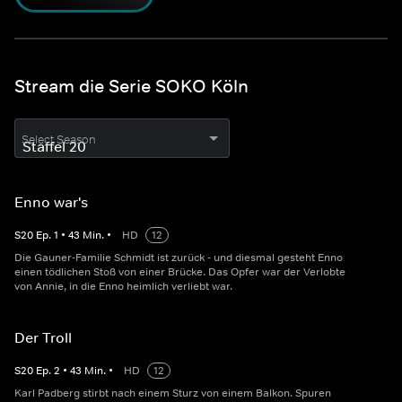
Stream die Serie SOKO Köln
Select Season
Enno war's
S
20
Ep.
1
•
43
Min.
•
HD
12
Die Gauner-Familie Schmidt ist zurück - und diesmal gesteht Enno
einen tödlichen Stoß von einer Brücke. Das Opfer war der Verlobte
von Annie, in die Enno heimlich verliebt war.
Der Troll
S
20
Ep.
2
•
43
Min.
•
HD
12
Karl Padberg stirbt nach einem Sturz von einem Balkon. Spuren