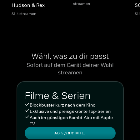
streamen
Hudson & Rex
SO
S1-4 streamen
S1
Wähl, was zu dir passt
Sofort auf dem Gerät deiner Wahl
streamen
Filme & Serien
Blockbuster kurz nach dem Kino
Exklusive und preisgekrönte Top-Serien
Auch im günstigen Kombi-Abo mit Apple
TV
AB 5,98 € MTL.