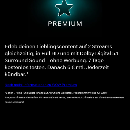
Erleb deinen Lieblingscontent auf 2 Streams
gleichzeitig, in Full HD und mit Dolby Digital 5.1
Surround Sound – ohne Werbung. 7 Tage
kostenlos testen. Danach 6 € mtl. Jederzeit
kündbar.*
Noch mehr Informationen zu WOW Premium
*Serien-, Filme- und Sport-Inhalte auf Abruf sind werbefrei. Programmhinweise für WOW
Programminhalte wie Serien, Filme und Live-Events, sowie Produkthinweise auf Live-Sendern bleiben
davon unberührt.