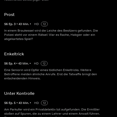
Prost
S
6
Ep.
3
•
43
Min.
•
HD
12
In einem Braukessel wird die Leiche des Besitzers gefunden. Die
Polizei steht vor einem Rätsel: War es Rache, Habgier oder ein
abgekartetes Spiel?
Enkeltrick
S
6
Ep.
4
•
43
Min.
•
HD
12
Eine Seniorin wird Opfer eines tödlichen Enkeltricks. Weitere
Betroffene melden ähnliche Anrufe. Erst die Tatwaffe bringt den
entscheidenden Hinweis.
Unter Kontrolle
S
6
Ep.
5
•
43
Min.
•
HD
12
Am Parkufer wird ein Privatdetektiv tot aufgefunden. Die Ermittler
stoßen auf Spuren, die zu einem Lehrer und einem Anwalt führen.