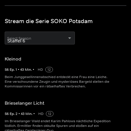
Stream die Serie SOKO Potsdam
Select Season
Kleinod
S
6
Ep.
1
•
43
Min.
•
HD
12
Beim Junggesellinnenabschied entdeckt eine Frau eine Leiche.
Eine verschwundene Zeugin und mysteriöses Bargeld stellen die
Kommissarinnen vor ein rätselhaftes Verbrechen.
Brieselanger Licht
S
6
Ep.
2
•
43
Min.
•
HD
12
Im Brieselanger Wald endet Karim Pahlows nächtliche Expedition
tödlich. Ermittler finden okkulte Spuren und stoßen auf ein
rätselhaftes Geisterjäger-Duo.