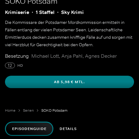
SOKO Potsdam
Krimiserie
1 Staffel
Sky Krimi
Die Kommissare der Potsdamer Mordkommission ermitteln in
Fällen entlang der vielen Potsdamer Seen. Leidenschaftliche
Ermittlerduos decken zusammen knifflige Fälle auf und sorgen mit
viel Herzblut für Gerechtigkeit bei den Opfern.
Besetzung
Michael Lott, Anja Pahl, Agnes Decker
12
HD
AB 5,98 € MTL.
Home
Serien
SOKO Potsdam
EPISODENGUIDE
DETAILS