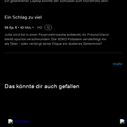
Ein gestohlener Laptop könnte der Schlüssel zum Mordmotiv sein.
Ein Schlag zu viel
S
6
Ep.
6
•
43
Min.
•
HD
12
Julia wird tot in einer Feuerwehrwache entdeckt, ihr Freund Mario
bleibt spurlos verschwunden. Die SOKO Potsdam verdächtigt ihn
als Täter - oder verbirgt seine Clique ein düsteres Geheimnis?
mehr
Das könnte dir auch gefallen