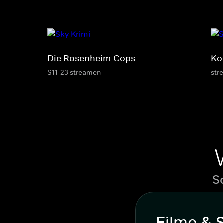
Die Rosenheim-Cops
Ko
S11-23 streamen
str
S
Filme & 