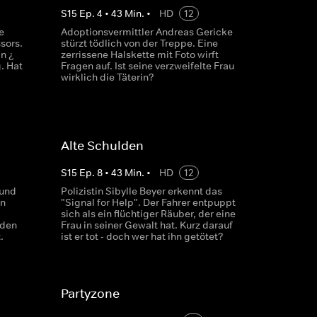
S
15
Ep.
4
•
43
Min.
•
HD
12
e
Adoptionsvermittler Andreas Gericke
sors.
stürzt tödlich von der Treppe. Eine
n ¿
zerrissene Halskette mit Foto wirft
. Hat
Fragen auf. Ist seine verzweifelte Frau
wirklich die Täterin?
Alte Schulden
S
15
Ep.
8
•
43
Min.
•
HD
12
 und
Polizistin Sibylle Beyer erkennt das
en
"Signal for Help". Der Fahrer entpuppt
sich als ein flüchtiger Räuber, der eine
 den
Frau in seiner Gewalt hat. Kurz darauf
.
ist er tot - doch wer hat ihn getötet?
Partyzone