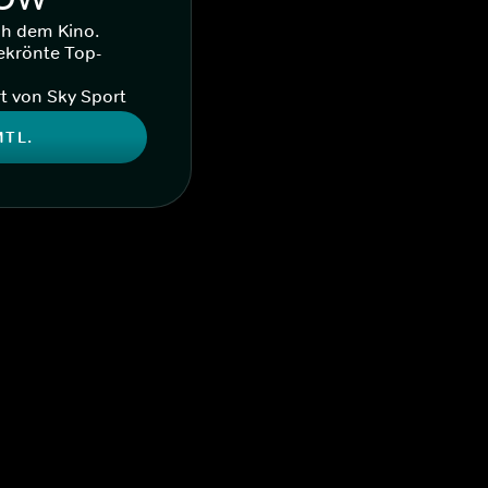
ch dem Kino.
ekrönte Top-
t von Sky Sport
MTL.