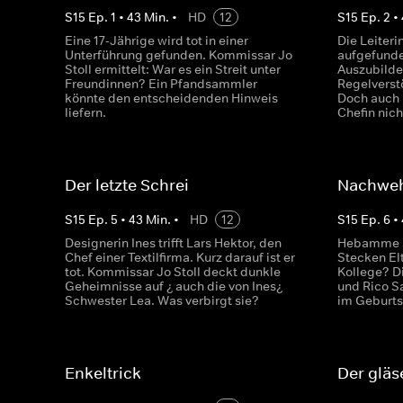
S
15
Ep.
1
•
43
Min.
•
HD
12
S
15
Ep.
2
•
Eine 17-Jährige wird tot in einer
Die Leiteri
Unterführung gefunden. Kommissar Jo
aufgefunde
Stoll ermittelt: War es ein Streit unter
Auszubilde
Freundinnen? Ein Pfandsammler
Regelverst
könnte den entscheidenden Hinweis
Doch auch 
liefern.
Chefin nich
Der letzte Schrei
Nachwe
S
15
Ep.
5
•
43
Min.
•
HD
12
S
15
Ep.
6
•
Designerin Ines trifft Lars Hektor, den
Hebamme Sa
Chef einer Textilfirma. Kurz darauf ist er
Stecken El
tot. Kommissar Jo Stoll deckt dunkle
Kollege? 
Geheimnisse auf ¿ auch die von Ines¿
und Rico S
Schwester Lea. Was verbirgt sie?
im Geburts
Enkeltrick
Der glä