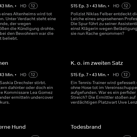
43
Min.
•
HD
12
S
15
Ep.
3
•
43
Min.
•
HD
12
n eines Altenheims wird tot
Polizist Niklas Felber entdeckt di
n. Unter Verdacht steht eine
Leiche eines angesehenen Profes
nde, der wegen
Die Spur führt zu seiner Assistenti
ößen die Kündigung drohte.
einst Klägerin wegen Belästigung
bei den Bewohnern war die
sie nun Rache genommen?
t beliebt.
hen
K. o. im zweiten Satz
43
Min.
•
HD
12
S
15
Ep.
7
•
43
Min.
•
HD
12
skia Drechsler stirbt.
Ein Tennis-Trainer wird gefesselt
tern dahinter oder doch ein
ohne Hose tot im Vereinsschupp
Die Kommissare Lea Gomez
aufgefunden. War es ein perfider
ander ermitteln undercover
Streich? Die Ermittler stoßen auf
kurs.
verdächtigen Platzwart Uwe Lenz
serne Hund
Todesbrand