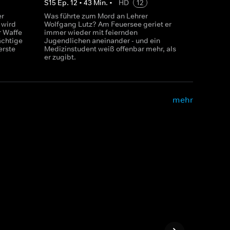
S
15
Ep.
12
•
43
Min.
•
HD
12
er
Was führte zum Mord an Lehrer
 wird
Wolfgang Lutz? Am Feuersee geriet er
r Waffe
immer wieder mit feiernden
ächtige
Jugendlichen aneinander - und ein
erste
Medizinstudent weiß offenbar mehr, als
er zugibt.
mehr