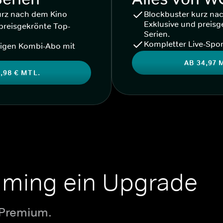
urz nach dem Kino
Blockbuster kurz na
Exklusive und preisg
preisgekrönte Top-
Serien.
Kompletter Live-Spor
igen Kombi-Abo mit
AB 34,97 
,98 € MTL.
aming ein Upgrade
 Premium.