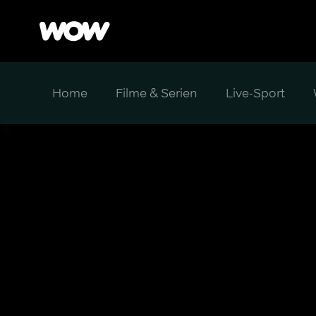
Home
Filme & Serien
Live-Sport