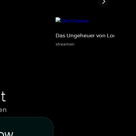
Das Ungeheuer von London Cit
streamen
t
en
WOW