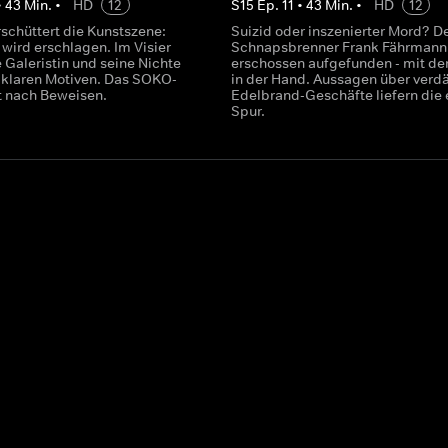
•
43
Min.
•
HD
12
S
15
Ep.
11
•
43
Min.
•
HD
12
rschüttert die Kunstszene:
Suizid oder inszenierter Mord? D
 wird erschlagen. Im Visier
Schnapsbrenner Frank Fährmann
 Galeristin und seine Nichte
erschossen aufgefunden - mit de
t klaren Motiven. Das SOKO-
in der Hand. Aussagen über verd
 nach Beweisen.
Edelbrand-Geschäfte liefern die 
Spur.