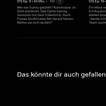
S
15
Ep.
9
•
43
Min.
•
HD
12
S
15
Ep.
10
Wer hat Sunny getötet? Kommissar Jo
Ein Mord e
Stoll entdeckt: Das Opfer betrog
Ein Kurator
Senioren mit dem Enkeltrick. Auch
stehen eine
Fionas Großmutter fiel darauf herein.
- beide mi
Wollte sie sich rächen?
Team sucht
Das könnte dir auch gefallen